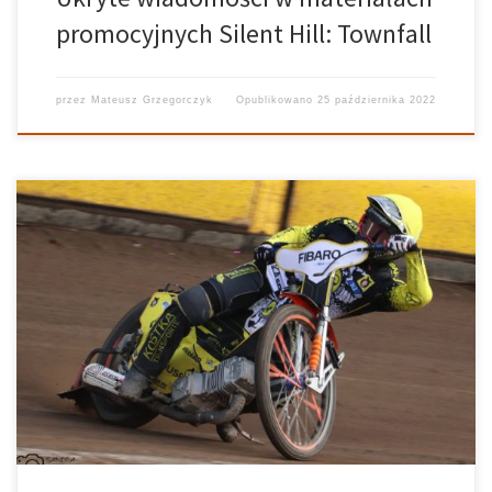
promocyjnych Silent Hill: Townfall
przez
Mateusz Grzegorczyk
Opublikowano
25 października 2022
Sezon ligowy w Polsce oficjalnie dobiegł końca, a to oznacza, że
kluby weszły w fazę „zbrojeń” na następny sezon. Oprócz
dopinania kwestii kontraktowo-organizacyjnych, niektóre z nich
będą musiały spełnić wszelkie wytyczne GKSŻ – Głównej Komisji
Sportu Żużlowego. W przeciwnym razie […]