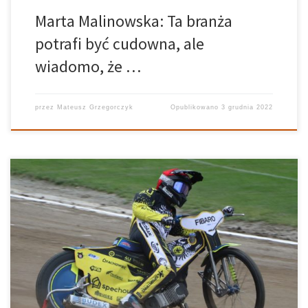
Marta Malinowska: Ta branża
potrafi być cudowna, ale
wiadomo, że …
przez
Mateusz Grzegorczyk
Opublikowano
3 grudnia 2022
Drużyna PSŻ-u Poznań w przyszłorocznych rozgrywkach
żużlowych będzie beniaminkiem na pierwszoligowych torach.
Działaczom udało się skompletować dość młody zespół, który
jest pełen ambicji do walki na wyższym szczeblu żużlowych
zmagań. Jakub Kozaczyk jest przekonany o tym, że jego drużyna
zdoła […]