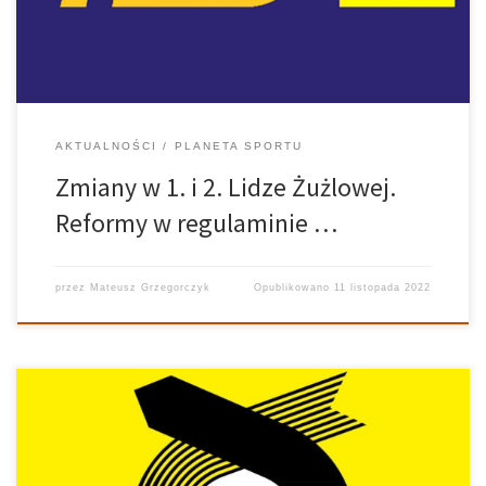
Szymański, […]
AKTUALNOŚCI
PLANETA SPORTU
Zmiany w 1. i 2. Lidze Żużlowej.
Reformy w regulaminie …
przez
Mateusz Grzegorczyk
Opublikowano
11 listopada 2022
Dzień przed startem karuzeli transferowej władze polskich
rozgrywek żużlowych opublikowały regulaminy na kolejny sezon.