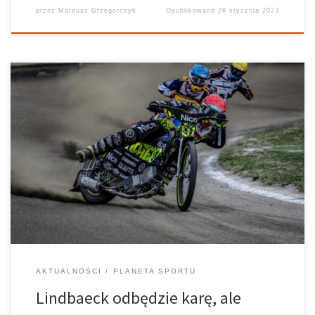
przez
Mateusz Grzegorczyk
Opublikowano
26 stycznia 2023
15 listopada w mediach huknęła informacja, że Antonio Lindbaeck
będzie musiał odpokutować swoje zachowanie z lutego tego
roku. Szwed bowiem wsiadł za kółko i prowadził, mając w
organizmie 1,82 promila alkoholu. Początkowo skazano go na
miesiąc więzienia, ale już teraz […]
AKTUALNOŚCI
PLANETA SPORTU
Lindbaeck odbędzie karę, ale