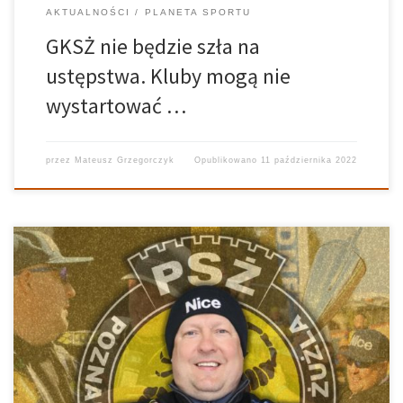
AKTUALNOŚCI
PLANETA SPORTU
GKSŻ nie będzie szła na
ustępstwa. Kluby mogą nie
wystartować …
przez
Mateusz Grzegorczyk
Opublikowano
11 października 2022
Wraz ze zdobyciem przepustki do 1. Ligi Żużlowej, PSŻ Poznań
przystąpił do kompletowania składu na przyszły sezon. Oprócz
potwierdzenia pierwszych nazwisk, w ubiegłym tygodniu
ogłoszono też nazwisko osoby, która będzie zarządzała drużyną.
Menadżerem beniaminka pozostanie Tomasz Bajerski. Źródło: Fot.
Sandra […]