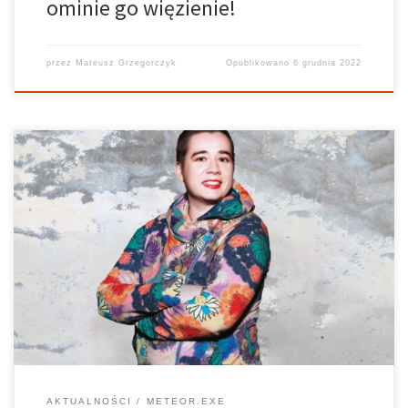
ominie go więzienie!
przez
Mateusz Grzegorczyk
Opublikowano
6 grudnia 2022
30 listopada w Centrum Szyfrów Enigma miało miejsce spotkanie
z „Pisarką w świecie gier”, a była nią Marta Malinowska. Było to
ostatnie spotkanie z cyklu Pikselowa Rewolucja, zainicjowanego
przy współpracy CSE z Instytutem Filmu, Mediów i Sztuk
Audiowizualnych UAM. Podczas […]
AKTUALNOŚCI
METEOR.EXE