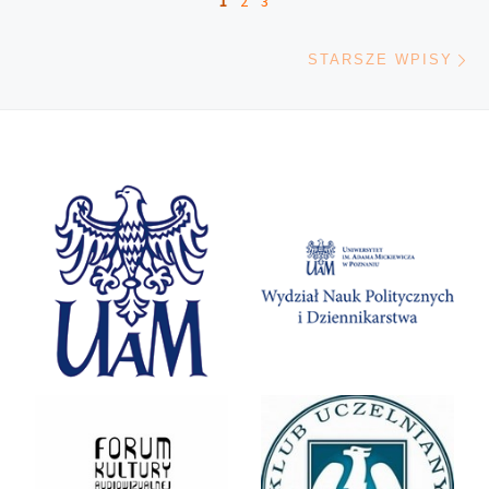
1
2
3
St
STARSZE WPISY