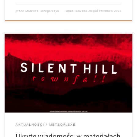
przez
Mateusz Grzegorczyk
Opublikowano
26 października 2022
Twórcy odpowiedzialni za Silent Hill: Townfall zostawili fanom coś
więcej niż minutowy teaser. Okazuje się, że we wspomnianym
zwiastunie zostawili pewne ukryte wiadomości. Sekrety Silent Hill
Silent Hill Townfall to nowa gra serii tworzona przez studio No
Code odpowiedzialne za […]
AKTUALNOŚCI
METEOR.EXE
Ukryte wiadomości w materiałach