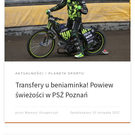
Beniaminek eWinner 1. Ligi Żużlowej nie próżnuje na rynku
transferowym. Od ubiegłego czwartku do niedzieli działacze PSŻ-
u Poznań ogłosili nazwiska zawodników, którzy będą
reprezentowali barwy żółto-czarnych w nadchodzącym sezonie
2023. Breum zostaje! 20-latek z Danii, jeszcze zanim trafił do
Poznania, […]
AKTUALNOŚCI
PLANETA SPORTU
Transfery u beniaminka! Powiew
świeżości w PSŻ Poznań
przez
Mateusz Grzegorczyk
Opublikowano
10 listopada 2022