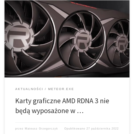
Nowe karty graficzne AMD nie będą korzystać z nowszego złącza
ATX 3.0, które znajdziemy w RTX 4090. AMD RDNA 3 nadchodzi! W
oczekiwaniu na nową generację kart graficznych AMD Radeon,
które mają zostać ogłoszone w przyszłym tygodniu, dowiadujemy
się nieco […]
AKTUALNOŚCI
METEOR.EXE
Karty graficzne AMD RDNA 3 nie
będą wyposażone w …
przez
Mateusz Grzegorczyk
Opublikowano
27 października 2022