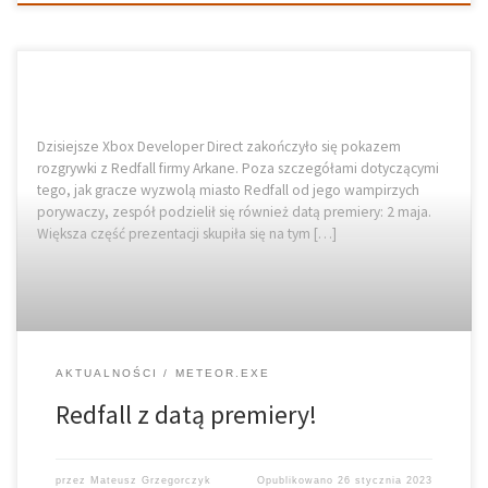
Dzisiejsze Xbox Developer Direct zakończyło się pokazem
rozgrywki z Redfall firmy Arkane. Poza szczegółami dotyczącymi
tego, jak gracze wyzwolą miasto Redfall od jego wampirzych
porywaczy, zespół podzielił się również datą premiery: 2 maja.
Większa część prezentacji skupiła się na tym […]
AKTUALNOŚCI
METEOR.EXE
Redfall z datą premiery!
przez
Mateusz Grzegorczyk
Opublikowano
26 stycznia 2023