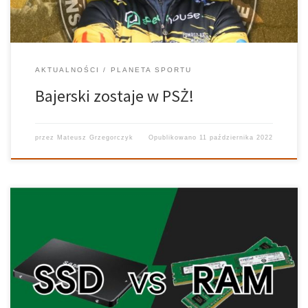
AKTUALNOŚCI
PLANETA SPORTU
Bajerski zostaje w PSŻ!
przez
Mateusz Grzegorczyk
Opublikowano
11 października 2022
Rynek komponentów cały czas ma swoje wahania. Ceny pamięci
RAM oraz dysków SSD mogą wzrosnąć, ponieważ producenci
ograniczają ich produkcję. Jeśli macie na oku aktualizację któregoś
z tych komponentów, to warto rozważyć działanie w tej kwestii, i
to jak najszybciej. […]