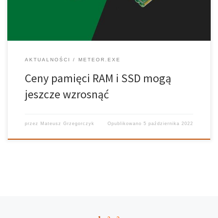
AKTUALNOŚCI
METEOR.EXE
Ceny pamięci RAM i SSD mogą
jeszcze wzrosnąć
przez
Mateusz Grzegorczyk
Opublikowano
5 października 2022
Nawigacja po wpisach