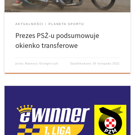
AKTUALNOŚCI
PLANETA SPORTU
Prezes PSŻ-u podsumowuje
okienko transferowe
przez
Mateusz Grzegorczyk
Opublikowano
29 listopada 2022
Ostatni dzień października przyniósł garść nowych informacji
odnośnie tego, jak w przyszłym sezonie będą wyglądały
zmagania w niższych ligach żużlowych. To właśnie wtedy
udostępniono regulamin rozgrywek ligowych na sezon 2023, w
którym nie zabrakło istotnych zmian. Przewodniczący GKSŻ, Piotr