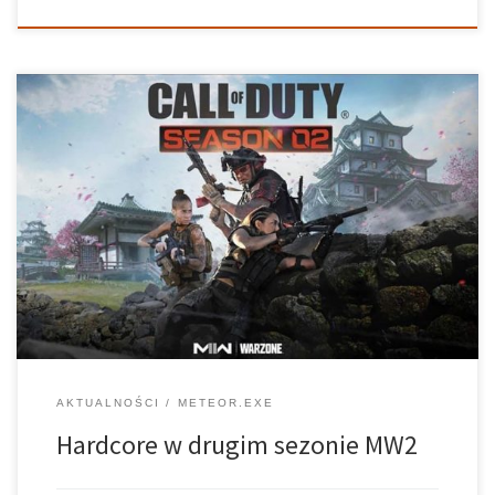
Od czasu wydania Call of Duty: Modern Warfare II, gracze prosili o
tryb Hardcore, który był zauważalnie nieobecny w grze w
momencie premiery aż po dziś dzień. Infinity Ward ujawnił, że
Hardcore trafi do gry podczas nadchodzącego Sezonu 2, który
[…]
AKTUALNOŚCI
METEOR.EXE
Hardcore w drugim sezonie MW2