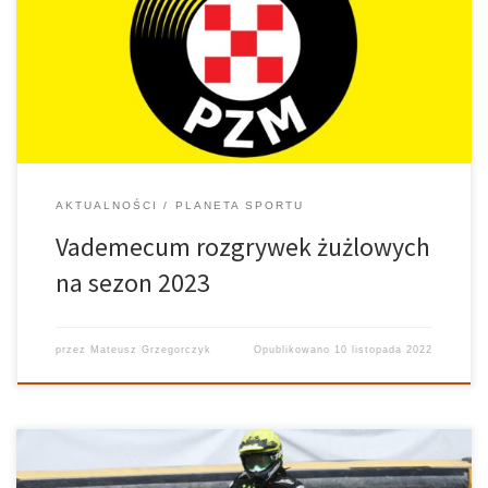
Można zauważyć w nim kilka ciekawych zmian. Publikowanie
oficjalnego zestawienia regulaminów na kolejny rok stało się
normą. Praktycznie co roku, na dzień przed otwarciem okienka
transferowego, […]
AKTUALNOŚCI
PLANETA SPORTU
Vademecum rozgrywek żużlowych
na sezon 2023
przez
Mateusz Grzegorczyk
Opublikowano
10 listopada 2022