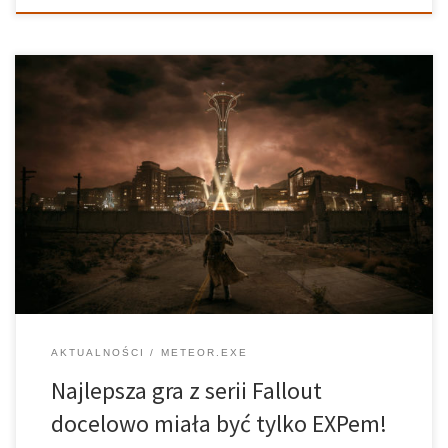
RPG-owe arcydzieło Obsidian Entertainment, FallOut: New Vegas,
początkowo wcale nie miało być osobną grą. Fallout
Retrospective Fallout: New Vegas jest powszechnie uważany za
najlepszą grę Fallout w całej 25-letniej historii serii. Nie mówiąc już
o tym, że to jedna z […]
AKTUALNOŚCI
METEOR.EXE
Najlepsza gra z serii Fallout
docelowo miała być tylko EXPem!