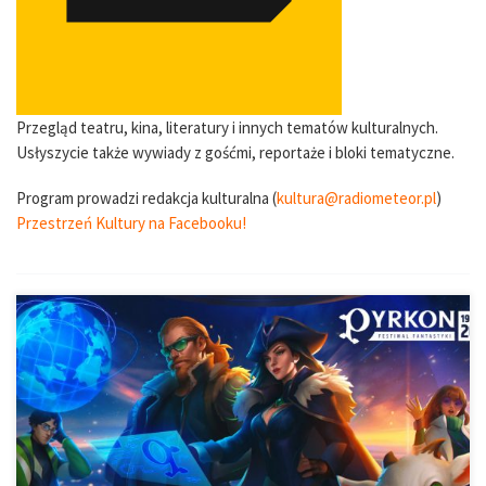
Przegląd teatru, kina, literatury i innych tematów kulturalnych.
Usłyszycie także wywiady z gośćmi, reportaże i bloki tematyczne.
Program prowadzi redakcja kulturalna (
kultura@radiometeor.pl
)
Przestrzeń Kultury na Facebooku!
W ostatni weekend odbywał się jeden z największych i dla wielu
jeden z najważniejszych wydarzeń w roku – Festiwalu Fantastyki
Pyrkon. Już po raz 26. Międzynarodowe Targi Poznańskie
wypełniły się fanami wszelakich dzieł popkultury i nie tylko. Jak co
roku […]