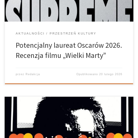
AKTUALNOŚCI
PRZESTRZEŃ KULTURY
Potencjalny laureat Oscarów 2026.
Recenzja filmu „Wielki Marty”
przez
Redakcja
Opublikowano
20 lutego 2026
Polska Szkoła Plakatu narodziła się tam, gdzie sztuka powinna
była milczeć – w cieniu cenzury, politycznych ograniczeń i szarej
codzienności PRL-u. Zamiast pełnić funkcję reklamy, plakaty