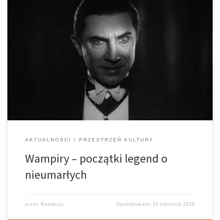
Zanim zaczniemy naszą opowieść, powiedz mi, drogi czytelniku,
kogo masz przed oczami, słysząc słowo wampiry? Edwarda
Cullena, hrabiego Draculę czy Niklausa Michaelsona? I dlaczego
odpowiedź na to pytanie brzmi, tak? Po debiutach bestsellerów,
porywających filmów i seriali o wampirach ciężko […]
AKTUALNOŚCI
PRZESTRZEŃ KULTURY
Wampiry – początki legend o
nieumarłych
przez
Redakcja
Opublikowano
10 kwietnia 2026