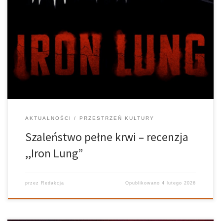
Czy youtuber jest w stanie zrobić dobry film? Żyjemy w czasach,
gdzie internet jest obecny w większości aspektów naszego życia.
Od pracy przez naukę, czy przede wszystkim jako rozrywka. Mimo
to nadal istnieje wyraźne rozgraniczenie w odbiorze między
dziełami powstającymi […]
AKTUALNOŚCI
PRZESTRZEŃ KULTURY
Szaleństwo pełne krwi – recenzja
,,Iron Lung”
przez
Redakcja
Opublikowano
4 lutego 2026