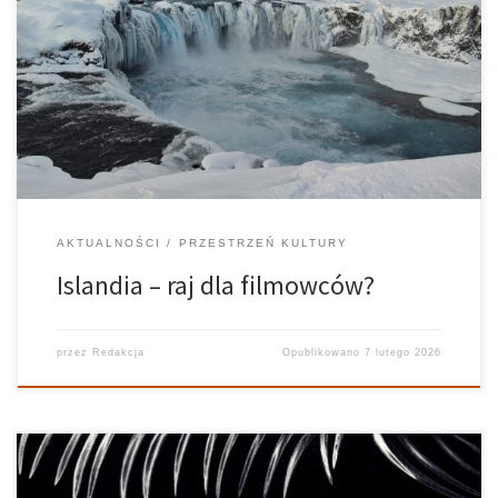
Niektóre miejsca wydają się wyrwane z filmów. Wyglądają zbyt
nierealne, by istnieć naprawdę. Jednym z nich jest Islandia. W tym
niewielkim często zapominanym państwie nakręcono wiele ujęć.
Jeszcze więcej fantastycznych krain było nim zainspirowanych. Nie
da się wspomnieć o wszystkich, […]
AKTUALNOŚCI
PRZESTRZEŃ KULTURY
Islandia – raj dla filmowców?
przez
Redakcja
Opublikowano
7 lutego 2026