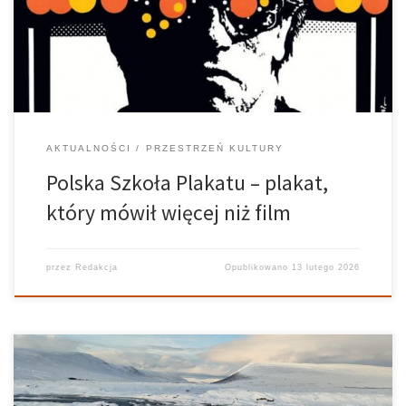
zaczęły opowiadać o emocjach, lękach i wolności, której
brakowało poza kadrem. To historia obrazów, […]
AKTUALNOŚCI
PRZESTRZEŃ KULTURY
Polska Szkoła Plakatu – plakat,
który mówił więcej niż film
przez
Redakcja
Opublikowano
13 lutego 2026