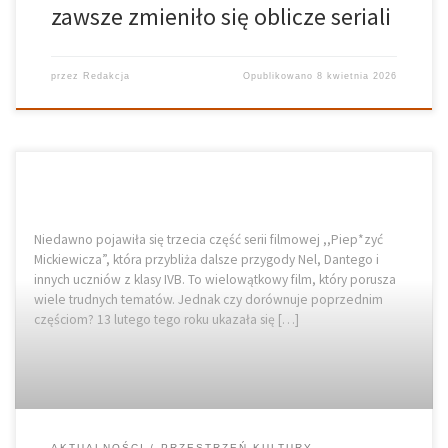
zawsze zmieniło się oblicze seriali
przez
Redakcja
Opublikowano
8 kwietnia 2026
Niedawno pojawiła się trzecia część serii filmowej ,,Piep*zyć
Mickiewicza”, która przybliża dalsze przygody Nel, Dantego i
innych uczniów z klasy IVB. To wielowątkowy film, który porusza
wiele trudnych tematów. Jednak czy dorównuje poprzednim
częściom? 13 lutego tego roku ukazała się […]
AKTUALNOŚCI
PRZESTRZEŃ KULTURY