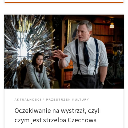
Strzelba Czechowa jest techniką narracyjną, która jest
nieodłącznym elementem kinematografii. Dzięki niej niewinny
przedmiot może okazać się narzędziem zbrodni albo kluczem do
rozwiązania pewnej intrygi. W tym artykule spróbuję wytłumaczyć,
jak ten prosty mechanizm może budować suspens i dlaczego
warto […]
AKTUALNOŚCI
PRZESTRZEŃ KULTURY
Oczekiwanie na wystrzał, czyli
czym jest strzelba Czechowa