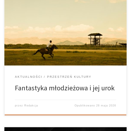
Większość czytelników od czegoś zaczynała. Musieli znaleźć
książkę, serię lub autora, którzy sprawili, że zakochali się w
czytaniu. Tak to na ogół się zaczyna. Bardzo często byli wtedy
dzieckiem lub młodszym nastolatkiem. Z dużym
prawdopodobieństwem gatunkiem, po który sięgnęli była […]
AKTUALNOŚCI
PRZESTRZEŃ KULTURY
Fantastyka młodzieżowa i jej urok
przez
Redakcja
Opublikowano
26 maja 2026