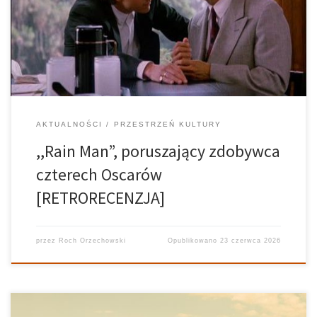
braterstwie oraz przemianie. Piękne kadry,dobra muzyka i
doskonała gra aktorska robią wrażenie, mimo upływu lat i ciągłych
przemianw świecie kinematografii. Dodatkowo […]
AKTUALNOŚCI
PRZESTRZEŃ KULTURY
,,Rain Man”, poruszający zdobywca
czterech Oscarów
[RETRORECENZJA]
przez
Roch Orzechowski
Opublikowano
23 czerwca 2026