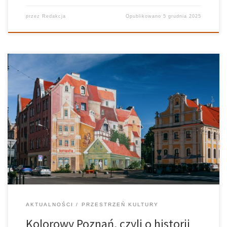
przez
Redakcja
Opublikowano
5 grudnia 2025
Zwiedzając Poznań, można wybrać wiele tematycznych szlaków,
bądź miejsc wartych szczególnej uwagi. Stolica Wielkopolski
przyciąga szczególnie swoją architekturą czy zabytkami.
Niedoceniania jeszcze jednak jest sztuka uliczna miasta, która
dynamicznie się rozwija. Liczba murali stopniowo zwiększa się
dzięki lokalnym artystom, a […]
AKTUALNOŚCI
PRZESTRZEŃ KULTURY
Kolorowy Poznań, czyli o historii