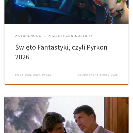
AKTUALNOŚCI
PRZESTRZEŃ KULTURY
Święto Fantastyki, czyli Pyrkon
2026
przez
Julia Okoniewska
Opublikowano
2 lipca 2026
Kultowy film Barry’ego Levinsona z 1988 roku pod tytułem ,,Rain
Man” nie traci naznaczeniu. To poruszająca opowieść o empatii,