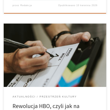
przez
Redakcja
Opublikowano
10 kwietnia 2026
Jak jedna stacja kablowa zmieniła bieg historii mediów? W latach
dwutysięcznych HBO zapoczątkowało rewolucję, która na zawsze
odmieniła oblicze telewizji. To właśnie powstające wtedy od nich
seriale ustanowiły standardy, które znamy współcześnie.
Dlaczego to właśnie HBO zrewolucjonizowało rynek seriali? W […]
AKTUALNOŚCI
PRZESTRZEŃ KULTURY
Rewolucja HBO, czyli jak na