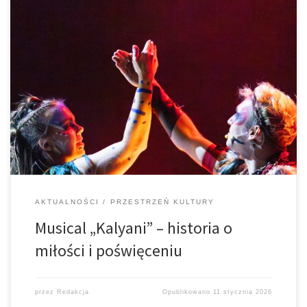
„Kalyani” to najnowszy musical w reżyserii Tomasza Godzisza,
który 10 grudnia w poznańskiej Auli Artis zachwycił publiczność.
Spektakl stanowi poruszającą opowieść o plemieniu Tanaho,
ukazującą uniwersalne wartości, takie jak wspólnota, miłość i
wierność własnym ideałom. Starannie skomponowana muzyka
oraz dopracowana […]
AKTUALNOŚCI
PRZESTRZEŃ KULTURY
Musical „Kalyani” – historia o
miłości i poświęceniu
przez
Redakcja
Opublikowano
11 stycznia 2026