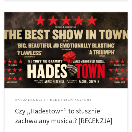
Zdobywca wielu prestiżowych nagród, w tym Tony Awards oraz
Grammy Awards, czyli musical pod tytułem ,,Hadestown” stale
przyciąga nowych widzów. W londyńskim Lyric Theatre zapełniona
po brzegi widownia sprawiała wrażenie usatysfakcjonowanej. Co
naprawdę zachwyca, a co może nie w pełni […]
AKTUALNOŚCI
PRZESTRZEŃ KULTURY
Czy ,,Hadestown” to słusznie
zachwalany musical? [RECENZJA]