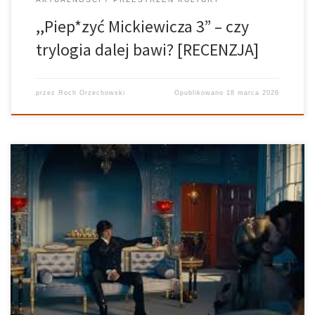
,,Piep*zyć Mickiewicza 3” – czy
trylogia dalej bawi? [RECENZJA]
przez
Roch Orzechowski
Opublikowano
18 marca 2026
Ostatnio ukazała się kolejna adaptacja powieści Wichrowe
wzgórza Emily Brontë. Jest nią nowy film o takim samym tytule.
Historia destrukcyjnej miłości została w dużej mierze
zmodyfikowana, a w postaci wcieliły się prawdziwe gwiazdy
ekranu. To specyficzna pozycja. Jednocześnie jedno jest […]