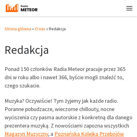
Przejdź do treści
Me
Strona główna
»
O nas
»
Redakcja
Redakcja
Ponad 150 członków Radia Meteor pracuje przez 365
dni w roku albo i nawet 366, byście mogli znaleźć to,
czego szukacie.
Muzyka? Oczywiście! Tym żyjemy jak każde radio.
Poranne pobudzacze, wieczorne chillouty, nocne
wyciszenia czy pasma autorskie z konkretną dla danego
prezentera muzyką. Z nowościami zapozna wszystkich
Magazyn Muzyczny
, a
Poznańska Kolejka Przebojów