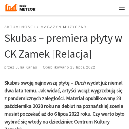
Przejdź do treści
Me
AKTUALNOŚCI
MAGAZYN MUZYCZNY
Skubas – premiera płyty w
CK Zamek [Relacja]
przez
Julia Kanas
|
Opublikowano
23 lipca 2022
Skubas swoją najnowszą płytę –
Duch
wydał już niemal
dwa lata temu. Jak widać, artyści wciąż wygrzebują się
z pandemicznych zaległości. Materiał opublikowany 23
października 2020 roku na debiut na poznańskiej scenie
musiał poczekać aż do 6 lipca 2022 roku. Czy warto było
wybrać się wtedy na dziedziniec Centrum Kultury