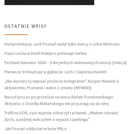
OSTATNIE WPISY
Kompromitacja. Lech Poznań nadal tylko marzy o Lidze Mistrzów
Popis Lecha w Danii! Kolejorz pokonuje Aarhus
Festiwal Animator 2026 – 9 dni pełnych animowanych emocji [relacja]
Pierwsze trofeum już w gablocie. Lech z Superpucharem!
„Nie wystarczy napisać posta na Instagramie”. Kacper Nowicki o
aktywizmie, Poznaniu i walce o zmiany [WYWIAD]
Ruszył proces po proteście na wiecu Rafała Trzaskowskiego.
Aktywiści z Osiedla Maltańskiego nie przyznają się do winy
Trafił na SOR, a po wypisie zobaczył rachunek. „Miałem ratować
życie, a później walczyłem o wyjazd z parkingu”
Jak Poznań oddychał w lecie PRL-u