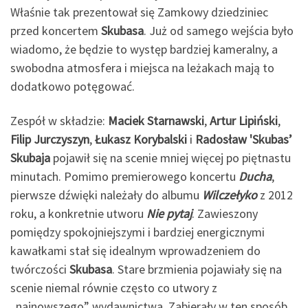
Właśnie tak prezentował się Zamkowy dziedziniec
przed koncertem
Skubasa
. Już od samego wejścia było
wiadomo, że będzie to występ bardziej kameralny, a
swobodna atmosfera i miejsca na leżakach mają to
dodatkowo potęgować.
Zespół w składzie:
Maciek Starnawski
,
Artur Lipiński
,
Filip Jurczyszyn
,
Łukasz Korybalski
i
Radosław 'Skubas’
Skubaja
pojawił się na scenie mniej więcej po piętnastu
minutach. Pomimo premierowego koncertu
Ducha
,
pierwsze dźwięki należały do albumu
Wilczełyko
z 2012
roku, a konkretnie utworu
Nie pytaj
. Zawieszony
pomiędzy spokojniejszymi i bardziej energicznymi
kawałkami stał się idealnym wprowadzeniem do
twórczości
Skubasa
. Stare brzmienia pojawiały się na
scenie niemal równie często co utwory z
„najnowszego” wydawnictwa. Zabierały w ten sposób