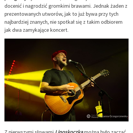
docenić i nagrodzić gromkimi brawami. Jednak żaden z
prezentowanych utworów, jak to już bywa przy tych
najbardziej znanych, nie spotkał się z takim odbiorem
jak dwa zamykające koncert.
Z pierwszymi słowami
Linoskoczka
można było zacząć