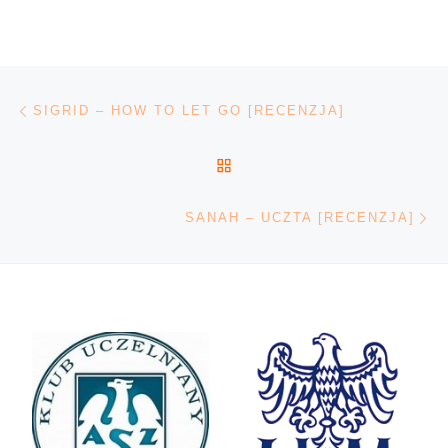
Nawigacja wpisu
Poprzedni wpis
SIGRID – HOW TO LET GO [RECENZJA]
POWRÓT DO LISTY POS
Na
SANAH – UCZTA [RECENZJA]