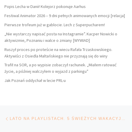
Popis Lecha w Danii! Kolejorz pokonuje Aarhus
Festiwal Animator 2026 – 9 dni pełnych animowanych emocji [relacja]
Pierwsze trofeum już w gablocie. Lech z Superpucharem!
„Nie wystarczy napisać posta na Instagramie”. Kacper Nowicki o
aktywizmie, Poznaniu i walce o zmiany [WYWIAD]
Ruszył proces po proteście na wiecu Rafała Trzaskowskiego.
Aktywiści z Osiedla Maltańskiego nie przyznają się do winy
Trafił na SOR, a po wypisie zobaczył rachunek. „Miałem ratować
życie, a później walczyłem o wyjazd z parkingu”
Jak Poznań oddychał w lecie PRL-u
Nawigacja wpisu
Poprzedni wpis
LATO NA PLAYLISTACH. 5 ŚWIEŻYCH WAKACYJNYCH UTWORÓW