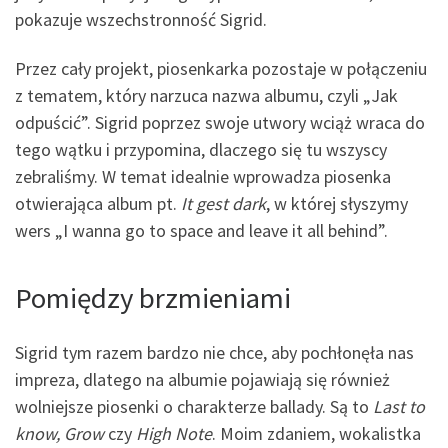
pokazuje wszechstronność Sigrid.
Przez cały projekt, piosenkarka pozostaje w połączeniu
z tematem, który narzuca nazwa albumu, czyli „Jak
odpuścić”. Sigrid poprzez swoje utwory wciąż wraca do
tego wątku i przypomina, dlaczego się tu wszyscy
zebraliśmy. W temat idealnie wprowadza piosenka
otwierająca album pt.
It gest dark
, w której słyszymy
wers „I wanna go to space and leave it all behind”.
Pomiędzy brzmieniami
Sigrid tym razem bardzo nie chce, aby pochłonęła nas
impreza, dlatego na albumie pojawiają się również
wolniejsze piosenki o charakterze ballady. Są to
Last to
know, Grow
czy
High Note
. Moim zdaniem, wokalistka