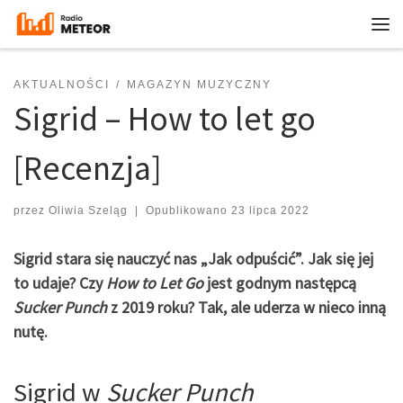
Przejdź do treści
Me
AKTUALNOŚCI
MAGAZYN MUZYCZNY
Sigrid – How to let go
[Recenzja]
przez
Oliwia Szeląg
|
Opublikowano
23 lipca 2022
Sigrid stara się nauczyć nas „Jak odpuścić”. Jak się jej
to udaje? Czy
How to Let Go
jest godnym następcą
Sucker Punch
z 2019 roku? Tak, ale uderza w nieco inną
nutę.
Sigrid w
Sucker Punch