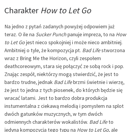
Charakter
How to Let Go
Na jedno z pytań zadanych powyżej odpowiem już
teraz. O ile na
Sucker Punch
panuje impreza, to na
How
to Let Go
jest nieco spokojniej i może nieco ambitniej.
Ambitniej o tyle, że kompozycja pt.
Bad Life
stworzona
wraz z Bring Me the Horizon, czyli zespołem
deathcoreowym, stara się połączyć ze sobą rock i pop.
Znając zespół, niektórzy mogą stwierdzić, że jest to
bardzo trudne, jednak
Bad Life
brzmi świetnie i wierzę,
że jest to jedna z tych piosenek, do których będzie się
wracać latami. Jest to bardzo dobra produkcja
instumentalna z ciekawą melodią i pomysłem na splot
dwóch gatunków muzycznych, w tym dwóch
odmiennych charakterów wokalistów.
Bad Life
to
jedyna kompozycja tego typu na
How to Let Go
, ale