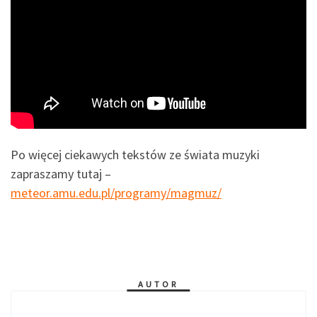
Po więcej ciekawych tekstów ze świata muzyki
zapraszamy tutaj –
meteor.amu.edu.pl/programy/magmuz/
AUTOR