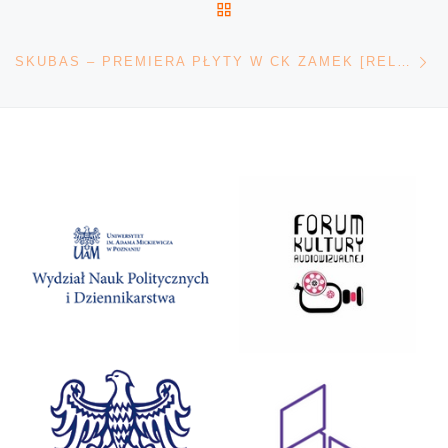
POWRÓT DO LISTY POS
Na
SKUBAS – PREMIERA PŁYTY W CK ZAMEK [RELACJA]