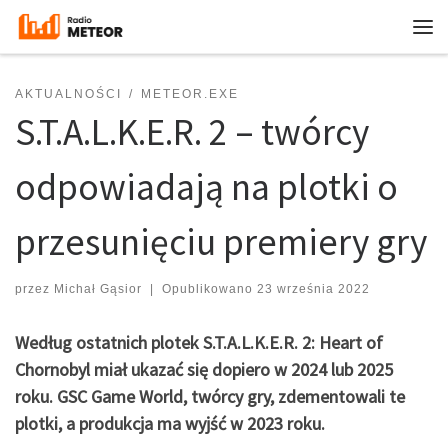
Przejdź do treści
Me
AKTUALNOŚCI
METEOR.EXE
S.T.A.L.K.E.R. 2 – twórcy
odpowiadają na plotki o
przesunięciu premiery gry
przez
Michał Gąsior
|
Opublikowano
23 września 2022
Według ostatnich plotek S.T.A.L.K.E.R. 2: Heart of
Chornobyl miał ukazać się dopiero w 2024 lub 2025
roku. GSC Game World, twórcy gry, zdementowali te
plotki, a produkcja ma wyjść w 2023 roku.