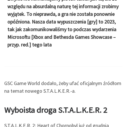
względu na absurdalną naturę tej informacji zrobimy
wyjątek. To nieprawda, a gra nie została ponownie
opóźniona. Nasza data wypuszczenia [gry] to 2023,
tak jak zakomunikowaliśmy to podczas wydarzenia
Microsoftu [Xbox and Bethesda Games Showcase –
przyp. red.] tego lata
GSC Game World dodało, żeby ufać oficjalnym źródłom
na temat nowego S.T.A.L.K.E.R.-a.
Wyboista droga S.T.A.L.K.E.R. 2
S.T.A.L.K.E.R. 2: Heart of Chornobyl już od grudnia