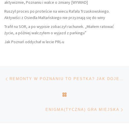
aktywizmie, Poznaniu i walce o zmiany [WYWIAD]
Ruszył proces po proteście na wiecu Rafała Trzaskowskiego.
Aktywiści z Osiedla Maltańskiego nie przyznają się do winy
Trafił na SOR, a po wypisie zobaczył rachunek. „Miałem ratować
życie, a później walczyłem o wyjazd z parkingu”
Jak Poznań oddychał w lecie PRL-u
Nawigacja wpisu
Poprzedni wpis
REMONTY W POZNANIU TO PESTKA? JAK DOJECHAĆ NA UCZELNIĘ
POWRÓT DO LISTY POS
Na
ENIGMA(TYCZNA) GRA MIEJSKA