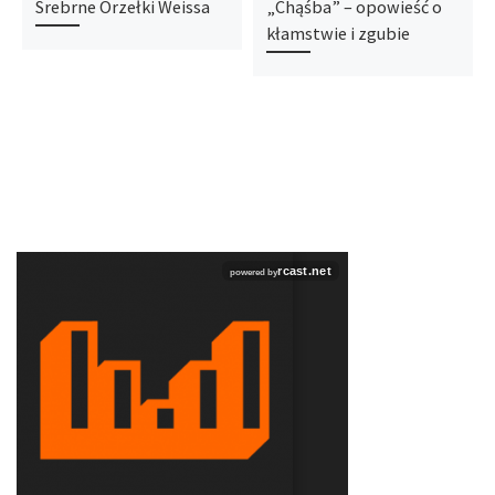
Srebrne Orzełki Weissa
„Chąśba” – opowieść o
kłamstwie i zgubie