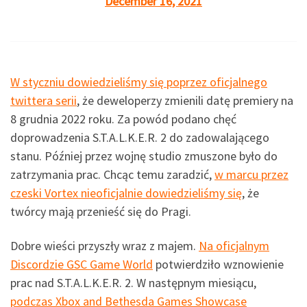
December 16, 2021
W styczniu dowiedzieliśmy się poprzez oficjalnego
twittera serii
, że deweloperzy zmienili datę premiery na
8 grudnia 2022 roku. Za powód podano chęć
doprowadzenia S.T.A.L.K.E.R. 2 do zadowalającego
stanu. Później przez wojnę studio zmuszone było do
zatrzymania prac. Chcąc temu zaradzić,
w marcu przez
czeski Vortex nieoficjalnie dowiedzieliśmy się
, że
twórcy mają przenieść się do Pragi.
Dobre wieści przyszły wraz z majem.
Na oficjalnym
Discordzie GSC Game World
potwierdziło wznowienie
prac nad S.T.A.L.K.E.R. 2. W następnym miesiącu,
podczas Xbox and Bethesda Games Showcase