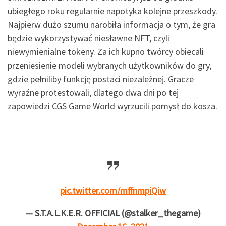
ubiegłego roku regularnie napotyka kolejne przeszkody.
Najpierw dużo szumu narobiła informacja o tym, że gra
będzie wykorzystywać niesławne NFT, czyli
niewymienialne tokeny. Za ich kupno twórcy obiecali
przeniesienie modeli wybranych użytkowników do gry,
gdzie pełniliby funkcję postaci niezależnej. Gracze
wyraźne protestowali, dlatego dwa dni po tej
zapowiedzi CGS Game World wyrzucili pomysł do kosza.
pic.twitter.com/mffnmpiQiw
— S.T.A.L.K.E.R. OFFICIAL (@stalker_thegame)