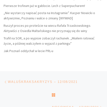
Pierwsze trofeum już w gablocie. Lech z Superpucharem!
„Nie wystarczy napisać posta na Instagramie”. Kacper Nowicki o
aktywizmie, Poznaniu i walce o zmiany [WYWIAD]
Ruszył proces po proteście na wiecu Rafała Trzaskowskiego.
Aktywiści z Osiedla Maltańskiego nie przyznają się do winy
Trafił na SOR, a po wypisie zobaczył rachunek. „Miałem ratować
życie, a później walczyłem o wyjazd z parkingu”
Jak Poznań oddychał w lecie PRL-u
Nawigacja wpisu
Poprzedni wpis
WALUŚKRAKSAKRYZYS – 12/08/2021
POWRÓT DO LISTY POS
Na