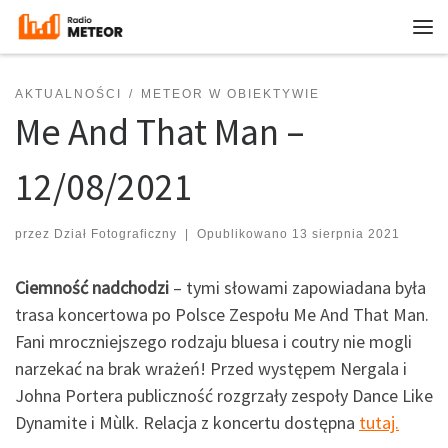
Przejdź do treści
Me
AKTUALNOŚCI
METEOR W OBIEKTYWIE
Me And That Man –
12/08/2021
przez
Dział Fotograficzny
|
Opublikowano
13 sierpnia 2021
Ciemność nadchodzi
– tymi słowami zapowiadana była
trasa koncertowa po Polsce Zespołu Me And That Man.
Fani mroczniejszego rodzaju bluesa i coutry nie mogli
narzekać na brak wrażeń! Przed występem Nergala i
Johna Portera publiczność rozgrzały zespoły Dance Like
Dynamite i Mùlk. Relacja z koncertu dostępna
tutaj.