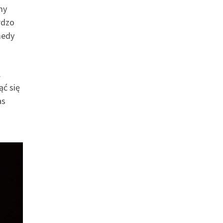
my
rdzo
medy
.
ąć się
as