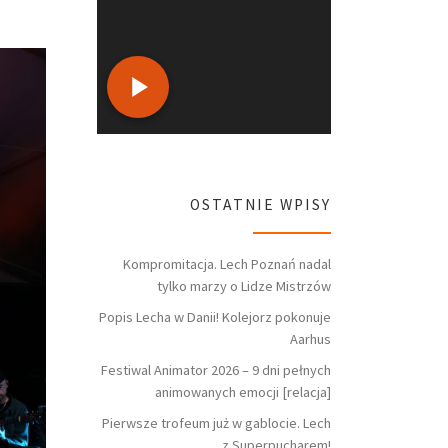
OSTATNIE WPISY
Kompromitacja. Lech Poznań nadal
tylko marzy o Lidze Mistrzów
Popis Lecha w Danii! Kolejorz pokonuje
Aarhus
Festiwal Animator 2026 – 9 dni pełnych
animowanych emocji [relacja]
Pierwsze trofeum już w gablocie. Lech
z Superpucharem!