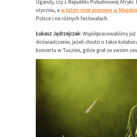
Ugandy, czy z Republiki Południowej Afryki
styczniu, a
w lutym miał premierę w Miejsk
Polsce i na różnych festiwalach.
Łukasz Jędrzejczak
: Współpracowaliśmy już
doświadczenie, jeżeli chodzi o takie kola
koncertu w Tucznie, gdzie grał ze swoim ze