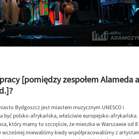
łpracy [pomiędzy zespołem Alameda 
d.]?
t miasto Bydgoszcz jest miastem muzycznym UNESCO i
 być polsko-afrykańska, właściwie europejsko-afrykańska.
msa, który mamy to szczęście, że mieszka w Warszawie od 8 
e wcześniej miewaliśmy kiedy współpracowaliśmy z artystam