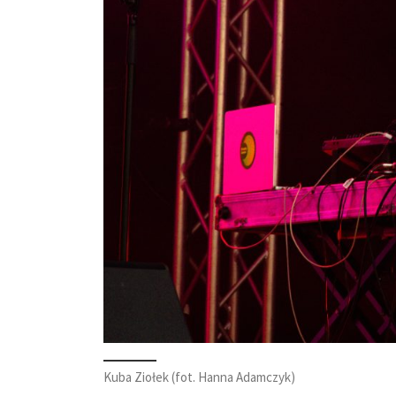
Kuba Ziołek (fot. Hanna Adamczyk)