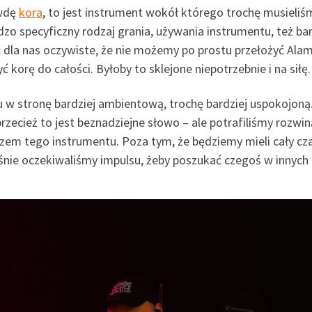
awdę
kora
, to jest instrument wokół którego trochę musieliś
o specyficzny rodzaj grania, używania instrumentu, też ba
ć dla nas oczywiste, że nie możemy po prostu przełożyć Ala
ć korę do całości. Byłoby to sklejone niepotrzebnie i na siłę.
 w stronę bardziej ambientową, trochę bardziej uspokojoną
przecież to jest beznadziejne słowo – ale potrafiliśmy rozwin
zem tego instrumentu. Poza tym, że będziemy mieli cały cz
śnie oczekiwaliśmy impulsu, żeby poszukać czegoś w innych