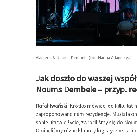
Alameda & Noums Dembele (fot. Hanna Adamczyk)
Jak doszło do waszej wspó
Noums Dembele – przyp. re
Rafał Iwański
: Krótko mówiąc, od kilku la
zaproponowano nam rezydencję. Musiała ona
sobie ułatwić życie, zwróciliśmy się do Nou
Ominęliśmy różne kłopoty logistyczne, któr