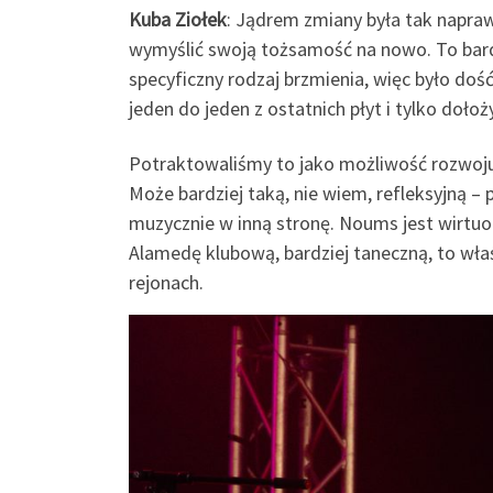
Kuba Ziołek
: Jądrem zmiany była tak napr
wymyślić swoją tożsamość na nowo. To bardz
specyficzny rodzaj brzmienia, więc było doś
jeden do jeden z ostatnich płyt i tylko dołoży
Potraktowaliśmy to jako możliwość rozwoju
Może bardziej taką, nie wiem, refleksyjną – 
muzycznie w inną stronę. Noums jest wirtuo
Alamedę klubową, bardziej taneczną, to wła
rejonach.