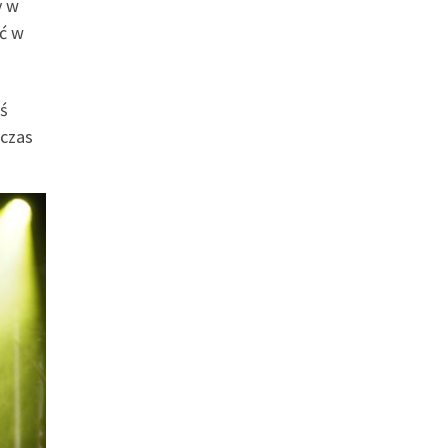
y w
ać w
ś
dczas