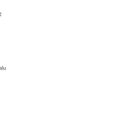
ę
alu