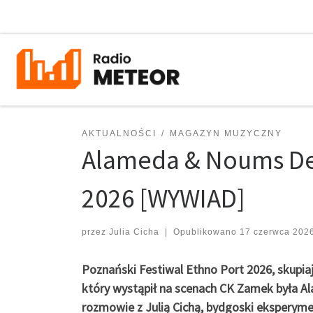
Przejdź do treści
AKTUALNOŚCI
MAGAZYN MUZYCZNY
Alameda & Noums Dem
2026 [WYWIAD]
przez
Julia Cicha
|
Opublikowano
17 czerwca 202
Poznański Festiwal Ethno Port 2026, skupia
który wystąpił na scenach CK Zamek była A
rozmowie z Julią Cichą, bydgoski eksperymen