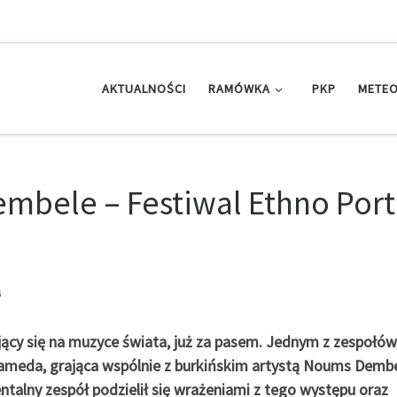
AKTUALNOŚCI
RAMÓWKA
PKP
METEO
bele – Festiwal Ethno Port
6
jący się na muzyce świata, już za pasem. Jednym z zespołów
lameda, grająca wspólnie z burkińskim artystą Noums Demb
talny zespół podzielił się wrażeniami z tego występu oraz