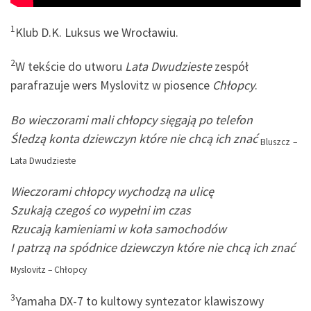
1
Klub D.K. Luksus we Wrocławiu.
2
W tekście do utworu
Lata Dwudzieste
zespół
parafrazuje wers Myslovitz w piosence
Chłopcy
.
Bo wieczorami mali chłopcy sięgają po telefon
Śledzą konta dziewczyn które nie chcą ich znać
Bluszcz
–
Lata Dwudzieste
Wieczorami chłopcy wychodzą na ulicę
Szukają czegoś co wypełni im czas
Rzucają kamieniami w koła samochodów
I patrzą na spódnice dziewczyn które nie chcą ich znać
Myslovitz – Chłopcy
3
Yamaha DX-7 to kultowy syntezator klawiszowy