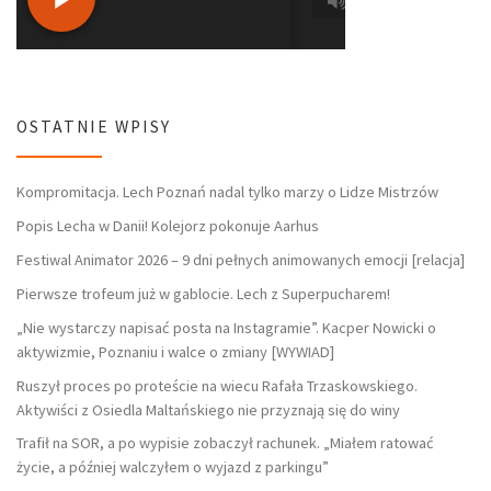
OSTATNIE WPISY
Kompromitacja. Lech Poznań nadal tylko marzy o Lidze Mistrzów
Popis Lecha w Danii! Kolejorz pokonuje Aarhus
Festiwal Animator 2026 – 9 dni pełnych animowanych emocji [relacja]
Pierwsze trofeum już w gablocie. Lech z Superpucharem!
„Nie wystarczy napisać posta na Instagramie”. Kacper Nowicki o
aktywizmie, Poznaniu i walce o zmiany [WYWIAD]
Ruszył proces po proteście na wiecu Rafała Trzaskowskiego.
Aktywiści z Osiedla Maltańskiego nie przyznają się do winy
Trafił na SOR, a po wypisie zobaczył rachunek. „Miałem ratować
życie, a później walczyłem o wyjazd z parkingu”