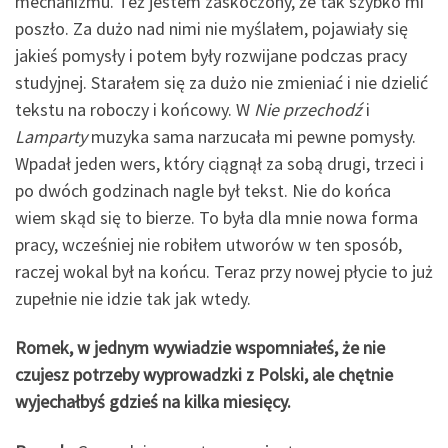
mechanizmu. Też jestem zaskoczony, że tak szybko mi
poszło. Za dużo nad nimi nie myślałem, pojawiały się
jakieś pomysły i potem były rozwijane podczas pracy
studyjnej. Starałem się za dużo nie zmieniać i nie dzielić
tekstu na roboczy i końcowy. W
Nie przechodź
i
Lamparty
muzyka sama narzucała mi pewne pomysły.
Wpadał jeden wers, który ciągnął za sobą drugi, trzeci i
po dwóch godzinach nagle był tekst. Nie do końca
wiem skąd się to bierze. To była dla mnie nowa forma
pracy, wcześniej nie robiłem utworów w ten sposób,
raczej wokal był na końcu. Teraz przy nowej płycie to już
zupełnie nie idzie tak jak wtedy.
Romek, w jednym wywiadzie wspomniałeś, że nie
czujesz potrzeby wyprowadzki z Polski, ale chętnie
wyjechałbyś gdzieś na kilka miesięcy.