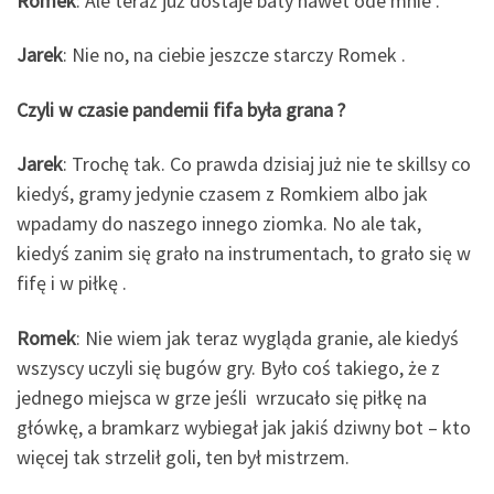
Romek
: Ale teraz już dostaje baty nawet ode mnie .
Jarek
: Nie no, na ciebie jeszcze starczy Romek .
Czyli w czasie pandemii fifa była grana ?
Jarek
: Trochę tak. Co prawda dzisiaj już nie te skillsy co
kiedyś, gramy jedynie czasem z Romkiem albo jak
wpadamy do naszego innego ziomka. No ale tak,
kiedyś zanim się grało na instrumentach, to grało się w
fifę i w piłkę .
Romek
: Nie wiem jak teraz wygląda granie, ale kiedyś
wszyscy uczyli się bugów gry. Było coś takiego, że z
jednego miejsca w grze jeśli wrzucało się piłkę na
główkę, a bramkarz wybiegał jak jakiś dziwny bot – kto
więcej tak strzelił goli, ten był mistrzem.