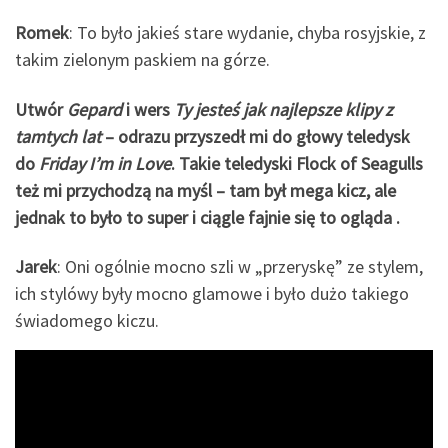
Romek
: To było jakieś stare wydanie, chyba rosyjskie, z
takim zielonym paskiem na górze.
Utwór
Gepard
i wers
Ty jesteś jak najlepsze klipy z
tamtych lat
– odrazu przyszedł mi do głowy teledysk
do
Friday I’m in Love
. Takie teledyski Flock of Seagulls
też mi przychodzą na myśl – tam był mega kicz, ale
jednak to było to super i ciągle fajnie się to ogląda .
Jarek
: Oni ogólnie mocno szli w „przeryskę” ze stylem,
ich stylówy były mocno glamowe i było dużo takiego
świadomego kiczu.