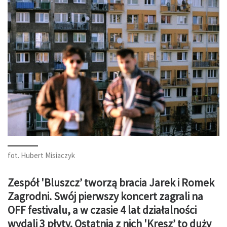
fot. Hubert Misiaczyk
Zespół 'Bluszcz’ tworzą bracia Jarek i Romek
Zagrodni. Swój pierwszy koncert zagrali na
OFF festivalu, a w czasie 4 lat działalności
wydali 3 płyty. Ostatnia z nich 'Kresz’ to duży