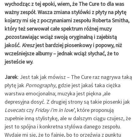
wychodząc z tej epoki, wiem, że The Cure to dla was
ważny zespół. Wasza zmiana stylówki z płyty na płytę
kojarzy mi się z poczynaniami zespołu Roberta Smitha,
który też serwował całe spektrum różnej muzy
,pozostawiając wciąż swoją oryginalną i zajebistą
jakość.
Kresz
jest bardziej piosenkowy i popowy, niż
wcześniejsze albumy – jednak wciąż słychać, że to
jesteście wy.
Jarek
: Jest tak jak mówisz – The Cure raz nagrywa taką
płytę jak
Pornography
, gdzie jest jakaś taka ciężka
warstwa emocjonalna; muzyka jest piękna ,ale
depresyjna dosyć. Z drugiej strony są takie piosenki jak
Lovecats
czy
Friday i’m in lov
e’, które proponują
zupełnie inną stylistykę, ale w dalszym ciągu czujesz, że
jest to spójna i konkretna stylówa danego zespołu.
Wydaje mi się, że to fajnie, bo to orzeźwia z punktu