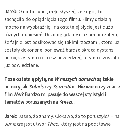
Jarek
: O no to super, miło słyszeć, że kogoś to
zachęciło do oglądnięcia tego filmu. Filmy działają
mocno na wyobraźnię i na ostatniej płycie jest dużo
różnych odniesień. Dużo oglądamy i ja sam poczułem,
że fajnie jest posiłkować się takimi rzeczami, które już
zostały dokonane, ponieważ bardzo skraca dystans
pomiędzy tym co chcesz powiedzieć, a tym co zostało
już powiedziane.
Poza ostatnią płytą, na
W naszych domach
są takie
numery jak
Solaris
czy
Sorrentin
o. Nie wiem czy znacie
film
Her
? Bardzo mi pasuje do waszej stylistyki i
tematów poruszanych na Kreszu.
Jarek
: Jasne, że znamy. Ciekawe, że to poruszyłeś – na
Juniorz
e jest utwór
Theo
, który jest na podstawie