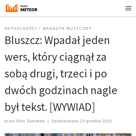
Przejdź do treści
Me
AKTUALNOŚCI
MAGAZYN MUZYCZNY
Bluszcz: Wpadał jeden
wers, który ciągnął za
sobą drugi, trzeci i po
dwóch godzinach nagle
był tekst. [WYWIAD]
przez
Piotr Sadowski
|
Opublikowano
15 grudnia 2020