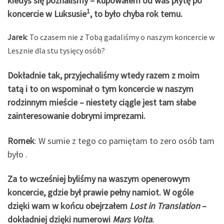
kiedyś się poznaliśmy – kupowałem od was płytę po
1
koncercie w Luksusie
, to było chyba rok temu.
Jarek
: To czasem nie z Tobą gadaliśmy o naszym koncercie w
Lesznie dla stu tysięcy osób?
Dokładnie tak, przyjechaliśmy wtedy razem z moim
tatą i to on wspominał o tym koncercie w naszym
rodzinnym mieście – niestety ciągle jest tam słabe
zainteresowanie dobrymi imprezami.
Romek
: W sumie z tego co pamiętam to zero osób tam
było .
Za to wcześniej byliśmy na waszym openerowym
koncercie, gdzie był prawie pełny namiot. W ogóle
dzięki wam w końcu obejrzałem
Lost in Translation
–
dokładniej dzięki numerowi
Mars Volta
.