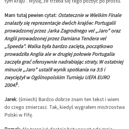
tym kraju”. Myślę, że trzeba się tego pozbyć po prostu.
Mam tutaj pewien cytat:
Ostatecznie w Wielkim Finale
znalazły się reprezentacje dwóch krajów: Portugalii
prowadzonej przez Jarka Zagrodnego vel „Jaro” oraz
Anglii prowadzonej przez Damiana Tendera vel
„Speeda”. Walka była bardzo zacięta, początkowo
prowadziła Anglia ale w drugiej połowie Portugalia
zaczęła grać ofensywnie nadrabiając straty. W ostatniej
minucie „Jaro” ustalił wynik spotkania na 3:5 i
zwyciężył w Ogólnopolskim Turnieju UEFA EURO
5
2004!
.
Jarek
: (śmiech) Bardzo dobrze znam ten tekst i wiem
do czego zmierzasz. Tak, kiedyś wygrałem mistrzostwa
Polski w Fifę.