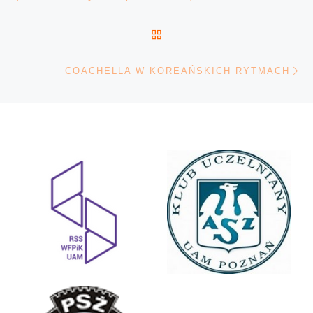
POWRÓT DO LISTY POS
Na
COACHELLA W KOREAŃSKICH RYTMACH