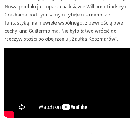
Nowa produkcja – oparta na książce Williama Lindseya
Greshama pod tym samym tytułem – mimo iż z
fantastyką ma niewiele wspólnego, z pewnością owe
cechy kina Guillermo ma. Nie było łatwo wrócić do
rzeczywistości po obejrzeniu „Zaułka Koszmarów”.