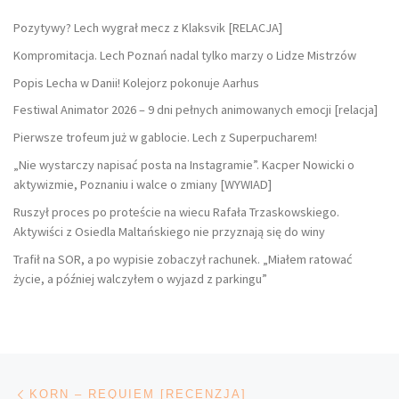
Pozytywy? Lech wygrał mecz z Klaksvik [RELACJA]
Kompromitacja. Lech Poznań nadal tylko marzy o Lidze Mistrzów
Popis Lecha w Danii! Kolejorz pokonuje Aarhus
Festiwal Animator 2026 – 9 dni pełnych animowanych emocji [relacja]
Pierwsze trofeum już w gablocie. Lech z Superpucharem!
„Nie wystarczy napisać posta na Instagramie”. Kacper Nowicki o
aktywizmie, Poznaniu i walce o zmiany [WYWIAD]
Ruszył proces po proteście na wiecu Rafała Trzaskowskiego.
Aktywiści z Osiedla Maltańskiego nie przyznają się do winy
Trafił na SOR, a po wypisie zobaczył rachunek. „Miałem ratować
życie, a później walczyłem o wyjazd z parkingu”
Nawigacja wpisu
Poprzedni wpis
KORN – REQUIEM [RECENZJA]