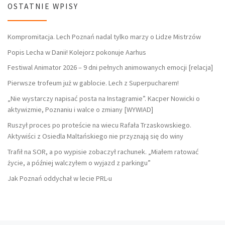
OSTATNIE WPISY
Kompromitacja. Lech Poznań nadal tylko marzy o Lidze Mistrzów
Popis Lecha w Danii! Kolejorz pokonuje Aarhus
Festiwal Animator 2026 – 9 dni pełnych animowanych emocji [relacja]
Pierwsze trofeum już w gablocie. Lech z Superpucharem!
„Nie wystarczy napisać posta na Instagramie”. Kacper Nowicki o
aktywizmie, Poznaniu i walce o zmiany [WYWIAD]
Ruszył proces po proteście na wiecu Rafała Trzaskowskiego.
Aktywiści z Osiedla Maltańskiego nie przyznają się do winy
Trafił na SOR, a po wypisie zobaczył rachunek. „Miałem ratować
życie, a później walczyłem o wyjazd z parkingu”
Jak Poznań oddychał w lecie PRL-u