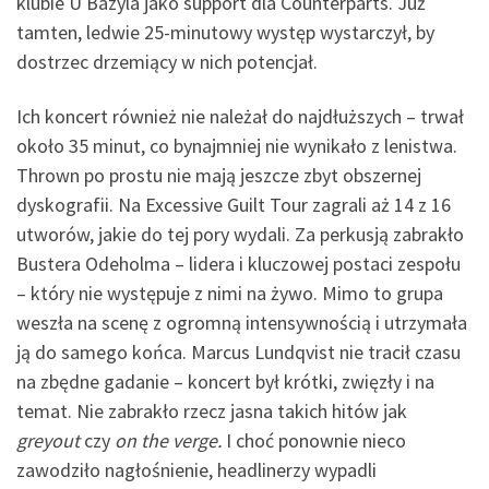
klubie U Bazyla jako support dla Counterparts. Już
tamten, ledwie 25-minutowy występ wystarczył, by
dostrzec drzemiący w nich potencjał.
Ich koncert również nie należał do najdłuższych – trwał
około 35 minut, co bynajmniej nie wynikało z lenistwa.
Thrown po prostu nie mają jeszcze zbyt obszernej
dyskografii. Na Excessive Guilt Tour zagrali aż 14 z 16
utworów, jakie do tej pory wydali. Za perkusją zabrakło
Bustera Odeholma – lidera i kluczowej postaci zespołu
– który nie występuje z nimi na żywo. Mimo to grupa
weszła na scenę z ogromną intensywnością i utrzymała
ją do samego końca. Marcus Lundqvist nie tracił czasu
na zbędne gadanie – koncert był krótki, zwięzły i na
temat. Nie zabrakło rzecz jasna takich hitów jak
greyout
czy
on the verge.
I choć ponownie nieco
zawodziło nagłośnienie, headlinerzy wypadli