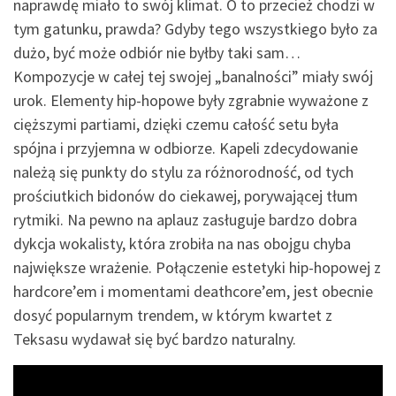
naprawdę miało to swój klimat. O to przecież chodzi w
tym gatunku, prawda? Gdyby tego wszystkiego było za
dużo, być może odbiór nie byłby taki sam…
Kompozycje w całej tej swojej „banalności” miały swój
urok. Elementy hip-hopowe były zgrabnie wyważone z
cięższymi partiami, dzięki czemu całość setu była
spójna i przyjemna w odbiorze. Kapeli zdecydowanie
należą się punkty do stylu za różnorodność, od tych
prościutkich bidonów do ciekawej, porywającej tłum
rytmiki. Na pewno na aplauz zasługuje bardzo dobra
dykcja wokalisty, która zrobiła na nas obojgu chyba
największe wrażenie. Połączenie estetyki hip-hopowej z
hardcore’em i momentami deathcore’em, jest obecnie
dosyć popularnym trendem, w którym kwartet z
Teksasu wydawał się być bardzo naturalny.