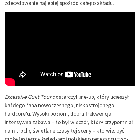
zdecydowanie najlepiej spośród całego składu.
Excessive Guilt Tour
dostarczył line-up, który ucieszył
każdego fana nowoczesnego, niskostrojonego
hardcore’u. Wysoki poziom, dobra frekwencja i
intensywna zabawa – to był wieczór, który przypomniał
nam trochę świetlane czasy tej sceny – kto wie, być
może jesteśmy świadkami polskiego renesansu two-