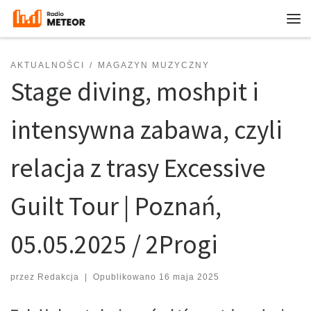
Przejdź do treści
Me
AKTUALNOŚCI
MAGAZYN MUZYCZNY
Stage diving, moshpit i
intensywna zabawa, czyli
relacja z trasy Excessive
Guilt Tour | Poznań,
05.05.2025 / 2Progi
przez
Redakcja
|
Opublikowano
16 maja 2025