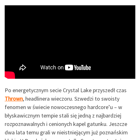
Po energetycznym secie Crystal Lake przyszedł czas
Thrown
, headlinera wieczoru. Szwedzi to swoisty
fenomen w świecie nowoczesnego hardcore’u – w
błyskawicznym tempie stali się jedną z najbardziej
rozpoznawalnych i cenionych kapel gatunku. Jeszcze
dwa lata temu grali w nieistniejącym już poznańskim