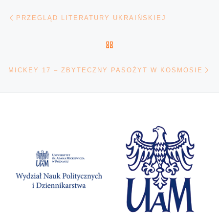
Nawigacja wpisu
Poprzedni wpis
PRZEGLĄD LITERATURY UKRAIŃSKIEJ
POWRÓT DO LISTY POS
Na
MICKEY 17 – ZBYTECZNY PASOŻYT W KOSMOSIE