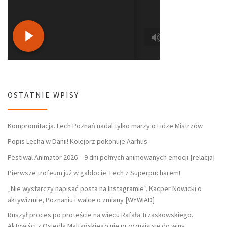
OSTATNIE WPISY
Kompromitacja. Lech Poznań nadal tylko marzy o Lidze Mistrzów
Popis Lecha w Danii! Kolejorz pokonuje Aarhus
Festiwal Animator 2026 – 9 dni pełnych animowanych emocji [relacja]
Pierwsze trofeum już w gablocie. Lech z Superpucharem!
„Nie wystarczy napisać posta na Instagramie”. Kacper Nowicki o
aktywizmie, Poznaniu i walce o zmiany [WYWIAD]
Ruszył proces po proteście na wiecu Rafała Trzaskowskiego.
Aktywiści z Osiedla Maltańskiego nie przyznają się do winy