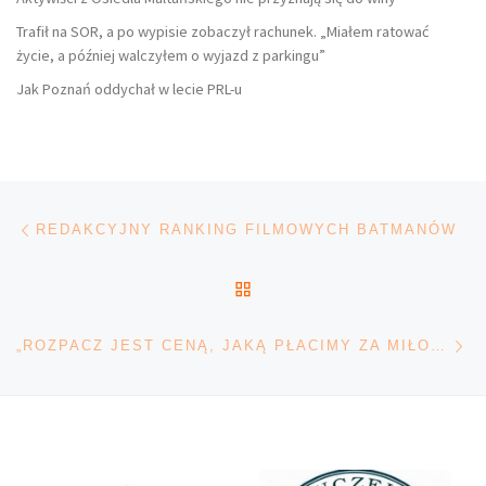
Trafił na SOR, a po wypisie zobaczył rachunek. „Miałem ratować
życie, a później walczyłem o wyjazd z parkingu”
Jak Poznań oddychał w lecie PRL-u
Nawigacja wpisu
Poprzedni wpis
REDAKCYJNY RANKING FILMOWYCH BATMANÓW
POWRÓT DO LISTY POS
Na
„ROZPACZ JEST CENĄ, JAKĄ PŁACIMY ZA MIŁOŚĆ” – ELŻBIETA II WCIĄŻ ŻYWA