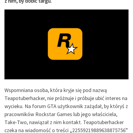
z nim, by dobić targu.
Wspomniana osoba, która kryje się pod nazwą
Teapotuberhacker, nie próżnuje i próbuje ubić interes na
wycieku. Na forum GTA użytkownik zażądał, by któryś z
pracowników Rockstar Games lub jego właściciela,
Take-Two, nawiązał z nim kontakt. Teapotuberhacker
czeka na wiadomość o treści „22559219889638875756”