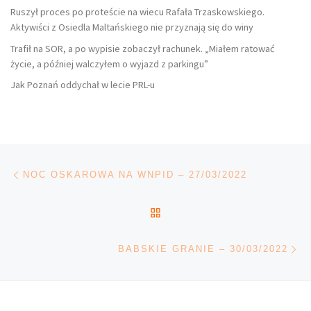
Ruszył proces po proteście na wiecu Rafała Trzaskowskiego.
Aktywiści z Osiedla Maltańskiego nie przyznają się do winy
Trafił na SOR, a po wypisie zobaczył rachunek. „Miałem ratować
życie, a później walczyłem o wyjazd z parkingu”
Jak Poznań oddychał w lecie PRL-u
Nawigacja wpisu
Poprzedni wpis
NOC OSKAROWA NA WNPID – 27/03/2022
POWRÓT DO LISTY POS
Na
BABSKIE GRANIE – 30/03/2022