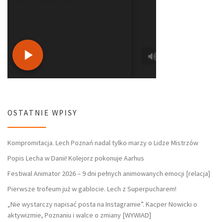
OSTATNIE WPISY
Kompromitacja. Lech Poznań nadal tylko marzy o Lidze Mistrzów
Popis Lecha w Danii! Kolejorz pokonuje Aarhus
Festiwal Animator 2026 – 9 dni pełnych animowanych emocji [relacja]
Pierwsze trofeum już w gablocie. Lech z Superpucharem!
„Nie wystarczy napisać posta na Instagramie”. Kacper Nowicki o
aktywizmie, Poznaniu i walce o zmiany [WYWIAD]