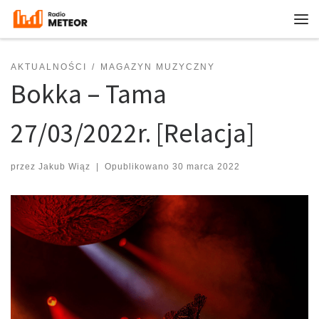
Przejdź do treści
Me
AKTUALNOŚCI
MAGAZYN MUZYCZNY
Bokka – Tama
27/03/2022r. [Relacja]
przez
Jakub Wiąz
|
Opublikowano
30 marca 2022