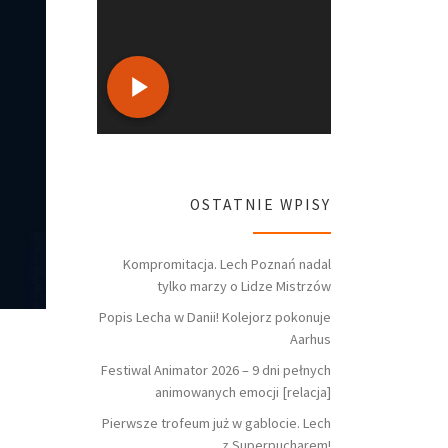
OSTATNIE WPISY
Kompromitacja. Lech Poznań nadal
tylko marzy o Lidze Mistrzów
Popis Lecha w Danii! Kolejorz pokonuje
Aarhus
Festiwal Animator 2026 – 9 dni pełnych
animowanych emocji [relacja]
Pierwsze trofeum już w gablocie. Lech
z Superpucharem!