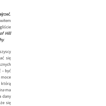
ejrzeć
.
owiłem
liście
f Hill
hy
.
szyscy
ać się
sznych
 – być
e moce
, którą
ina
ma
a dany
że się