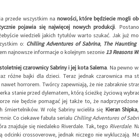
ia przede wszystkim na
nowości, które będziecie mogli ob
ycznie pojawia się najwięcej nowych produkcji
. Postan
żebyście wiedzieli jakich tytułów warto szukać. Jak już mog
szystkim o:
Chilling Adventures of Sabrina
,
The Haunting o
łem najnowsze informacje o kolejnym sezonie
13 Reasons W
toletniej czarownicy Sabriny i jej kota Salema
. Na pewno w
az różne bajki dla dzieci. Teraz jednak czarownica ma st
y nawet horrorem. Twórcy zapewniają, że nie zabraknie stra
erka stanie przed dylematem, którą ścieżkę życiową wybrać
orze nie będzie pomagać jej także to, że nadprzyrodzon
 śmiertelników. W rolę Sabriny wcieliła się
Kieran Shipka
mnie
. Co ciekawe fabuła serialu
Chilling Adventures of Sabr
óra znajduje się niedaleko Riverdale. Tak, tego
Riverdale
. N
 odcinki crossoverowe, jednak niczego nie wykluczają. Mo