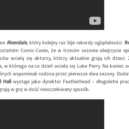
zon
Riverdale
, który kolejny raz bije rekordy oglądalności.
R
 ostatnim Comic-Conie, że w trzecim sezonie obejrzycie ep
ów wcielą się aktorzy, którzy aktualnie grają ich dzieci.
 w którego na co dzień wciela się Luke Perry. Na koniec o
których wspominali rodzice przez pierwsze dwa sezony. Dod
 Hall
wystąpi jako dyrektor Featherhead – długoletni pra
i grają w grę w dość nieoczekiwany sposób.