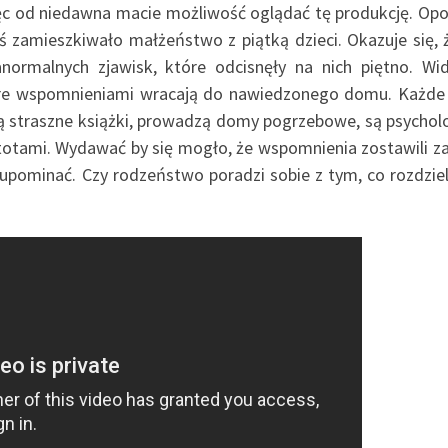
ięc od niedawna macie możliwość oglądać tę produkcję. Op
zamieszkiwało małżeństwo z piątką dzieci. Okazuje się, 
anormalnych zjawisk, które odcisnęły na nich piętno. Wi
tóre wspomnieniami wracają do nawiedzonego domu. Każde 
zą straszne książki, prowadzą domy pogrzebowe, są psychol
otami. Wydawać by się mogło, że wspomnienia zostawili za
 upominać. Czy rodzeństwo poradzi sobie z tym, co rozdzieli