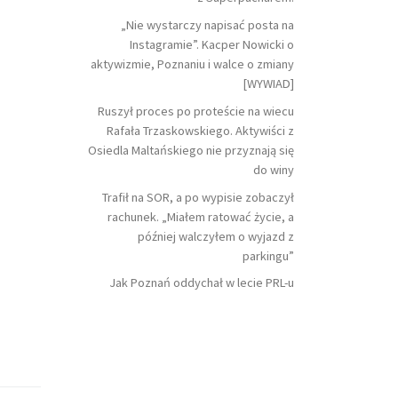
„Nie wystarczy napisać posta na
Instagramie”. Kacper Nowicki o
aktywizmie, Poznaniu i walce o zmiany
[WYWIAD]
Ruszył proces po proteście na wiecu
Rafała Trzaskowskiego. Aktywiści z
Osiedla Maltańskiego nie przyznają się
do winy
Trafił na SOR, a po wypisie zobaczył
rachunek. „Miałem ratować życie, a
później walczyłem o wyjazd z
parkingu”
Jak Poznań oddychał w lecie PRL-u