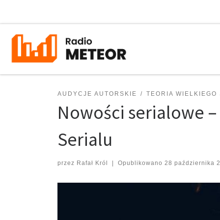
Przejdź do treści
AUDYCJE AUTORSKIE
TEORIA WIELKIEGO
Nowości serialowe – 
Serialu
przez
Rafał Król
|
Opublikowano
28 października 