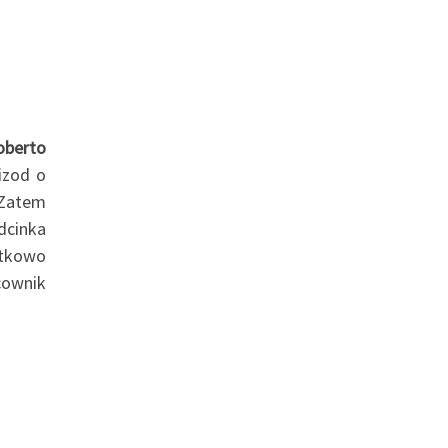
oberto
izod o
 Zatem
dcinka
atkowo
cownik