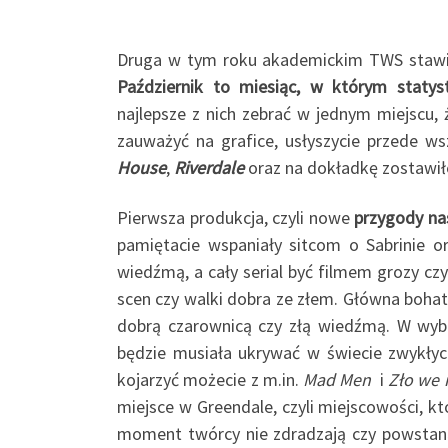
Druga w tym roku akademickim TWS staw
Październik to miesiąc, w którym statyst
najlepsze z nich zebrać w jednym miejscu, 
zauważyć na grafice, usłyszycie przede w
House
,
Riverdale
oraz na dokładkę zostawi
Pierwsza produkcja, czyli nowe
przygody nas
pamiętacie wspaniały sitcom o Sabrinie or
wiedźmą, a cały serial być filmem grozy cz
scen czy walki dobra ze złem. Główna bohat
dobrą czarownicą czy złą wiedźmą. W wyb
będzie musiała ukrywać w świecie zwykłych
kojarzyć możecie z m.in.
Mad Men
i
Zło we 
miejsce w Greendale, czyli miejscowości, kt
moment twórcy nie zdradzają czy powstaną