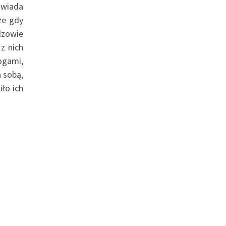
owiada
że gdy
dzowie
z nich
ogami,
 sobą,
ło ich