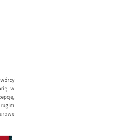
twórcy
orię w
epcję,
drugim
surowe