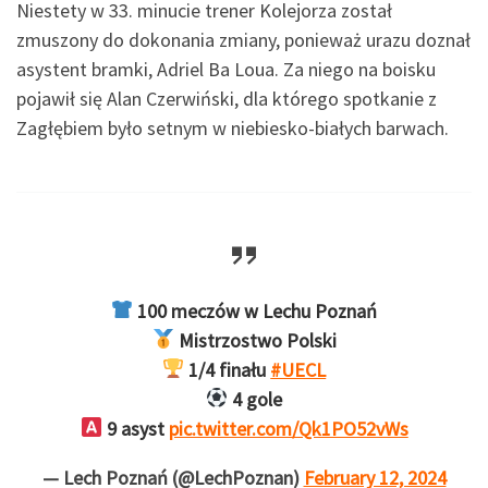
Niestety w 33. minucie trener Kolejorza został
zmuszony do dokonania zmiany, ponieważ urazu doznał
asystent bramki, Adriel Ba Loua. Za niego na boisku
pojawił się Alan Czerwiński, dla którego spotkanie z
Zagłębiem było setnym w niebiesko-białych barwach.
100 meczów w Lechu Poznań
Mistrzostwo Polski
1/4 finału
#UECL
4 gole
9 asyst
pic.twitter.com/Qk1PO52vWs
— Lech Poznań (@LechPoznan)
February 12, 2024