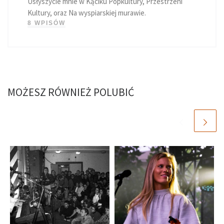
Usłyszycie mnie w Kąciku Popkultury, Przestrzeni
Kultury, oraz Na wyspiarskiej murawie.
8 WPISÓW
MOŻESZ RÓWNIEŻ POLUBIĆ