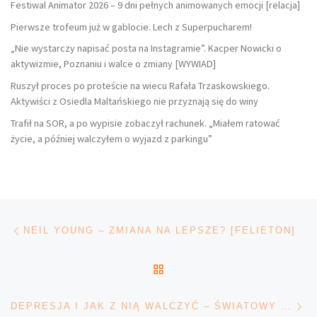
Festiwal Animator 2026 – 9 dni pełnych animowanych emocji [relacja]
Pierwsze trofeum już w gablocie. Lech z Superpucharem!
„Nie wystarczy napisać posta na Instagramie”. Kacper Nowicki o
aktywizmie, Poznaniu i walce o zmiany [WYWIAD]
Ruszył proces po proteście na wiecu Rafała Trzaskowskiego.
Aktywiści z Osiedla Maltańskiego nie przyznają się do winy
Trafił na SOR, a po wypisie zobaczył rachunek. „Miałem ratować
życie, a później walczyłem o wyjazd z parkingu”
Nawigacja wpisu
Poprzedni wpis
NEIL YOUNG – ZMIANA NA LEPSZE? [FELIETON]
POWRÓT DO LISTY POS
Na
DEPRESJA I JAK Z NIĄ WALCZYĆ – ŚWIATOWY DZIEŃ WALKI Z DEPRESJĄ