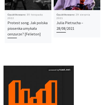
Opublikowano
30 listopada
Opublikowano
29 sierpnia
2022
2021
Protest song. Jak polska
Julia Pietrucha –
piosenka umykała
28/08/2021
cenzurze? [Felieton]