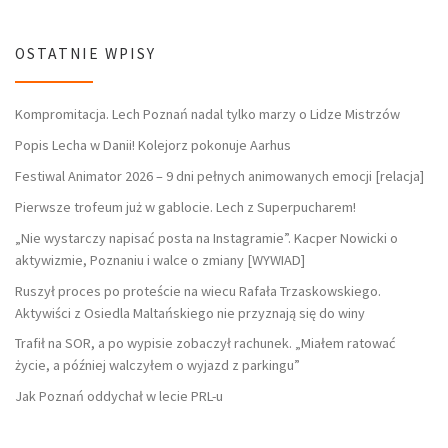
OSTATNIE WPISY
Kompromitacja. Lech Poznań nadal tylko marzy o Lidze Mistrzów
Popis Lecha w Danii! Kolejorz pokonuje Aarhus
Festiwal Animator 2026 – 9 dni pełnych animowanych emocji [relacja]
Pierwsze trofeum już w gablocie. Lech z Superpucharem!
„Nie wystarczy napisać posta na Instagramie”. Kacper Nowicki o
aktywizmie, Poznaniu i walce o zmiany [WYWIAD]
Ruszył proces po proteście na wiecu Rafała Trzaskowskiego.
Aktywiści z Osiedla Maltańskiego nie przyznają się do winy
Trafił na SOR, a po wypisie zobaczył rachunek. „Miałem ratować
życie, a później walczyłem o wyjazd z parkingu”
Jak Poznań oddychał w lecie PRL-u