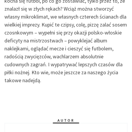
kocha się futbol, po co go zostawiać, tylko przez to, że
znalazł się w złych rękach? Wciąż można stworzyć
własny mikroklimat, we własnych czterech ścianach dla
wielkiej imprezy. Kupić te czipsy, colę, pizzę zalać sosem
czosnkowym – wypełni się przy okazji polsko-włoskie
deficyty na mistrzostwach – powyklejać album
naklejkami, oglądać mecze i cieszyć się futbolem,
radością zwycięzców, wachlarzem absolutnie
cudownych zagrań. I wypatrywać lepszych czasów dla
piłki nożnej. Kto wie, może jeszcze za naszego życia
takowe nadejdą.
AUTOR