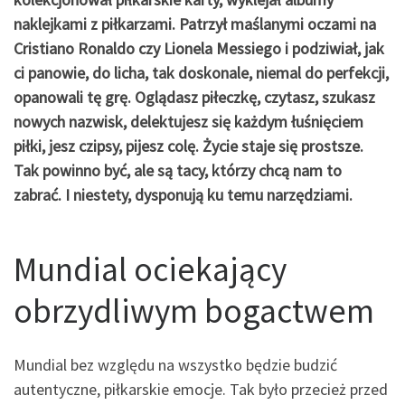
naklejkami z piłkarzami. P
atrzył maślanymi oczami na
Cristiano Ronaldo czy Lionela Messiego i podziwiał, jak
ci panowie, do l
icha
, tak doskonale, niemal do perfekcji,
opanowali tę grę.
Oglądasz piłeczkę, czytasz, szukasz
nowych nazwisk, delektujesz się każdym łuśnięciem
piłki, jesz czipsy, pijesz colę. Życie
staje się prostsze.
Tak powinno być, ale są tacy, którzy chcą nam to
zabrać. I niestety, dysponują ku temu narzędziami.
Mundial ociekający
obrzydliwym bogactwem
Mundial bez względu na wszystko będzie budzić
autentyczne, piłkarskie emocje. Tak było przecież przed