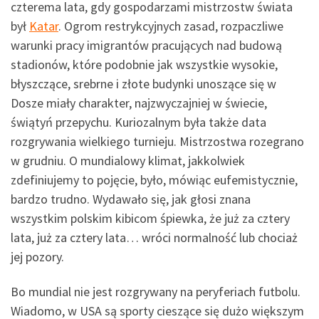
czterema lata, gdy gospodarzami mistrzostw świata
był
Katar
. Ogrom restrykcyjnych zasad, rozpaczliwe
warunki pracy imigrantów pracujących nad budową
stadionów, które podobnie jak wszystkie wysokie,
błyszczące, srebrne i złote budynki unoszące się w
Dosze miały charakter, najzwyczajniej w świecie,
świątyń przepychu. Kuriozalnym była także data
rozgrywania wielkiego turnieju. Mistrzostwa rozegrano
w grudniu. O mundialowy klimat, jakkolwiek
zdefiniujemy to pojęcie, było, mówiąc eufemistycznie,
bardzo trudno. Wydawało się, jak głosi znana
wszystkim polskim kibicom śpiewka, że już za cztery
lata, już za cztery lata… wróci normalność lub chociaż
jej pozory.
Bo mundial nie jest rozgrywany na peryferiach futbolu.
Wiadomo, w USA są sporty cieszące się dużo większym