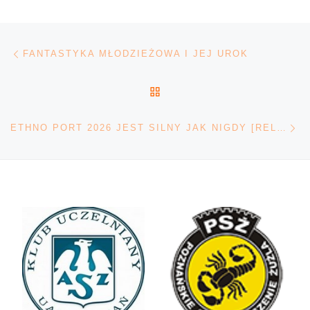
Nawigacja wpisu
Poprzedni wpis
FANTASTYKA MŁODZIEŻOWA I JEJ UROK
POWRÓT DO LISTY POS
Na
ETHNO PORT 2026 JEST SILNY JAK NIGDY [RELACJA I WYWIADY]