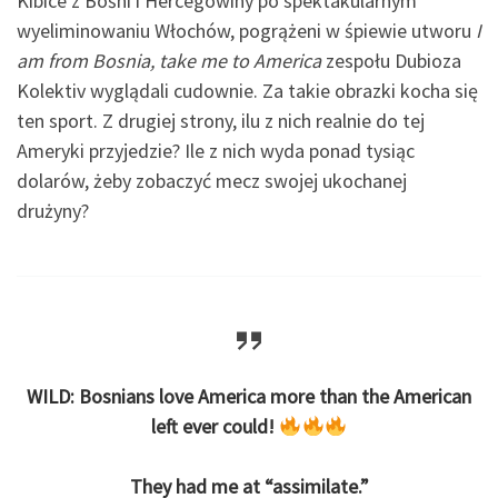
Kibice z Bośni i Hercegowiny po spektakularnym
wyeliminowaniu Włochów, pogrążeni w śpiewie utworu
I
am from Bosnia, take me to America
zespołu Dubioza
Kolektiv wyglądali cudownie. Za takie obrazki kocha się
ten sport. Z drugiej strony, ilu z nich realnie do tej
Ameryki przyjedzie? Ile z nich wyda ponad tysiąc
dolarów, żeby zobaczyć mecz swojej ukochanej
drużyny?
WILD: Bosnians love America more than the American
left ever could!
They had me at “assimilate.”