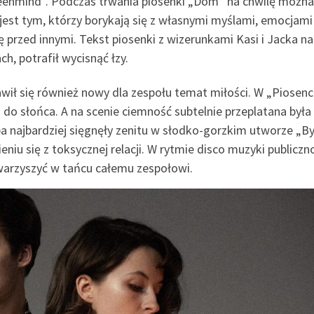
reenmind”. Podczas trwania piosenki „Dom” na chwilę można
st tym, którzy borykają się z własnymi myślami, emocjami 
 przed innymi. Tekst piosenki z wizerunkami Kasi i Jacka na
, potrafił wycisnąć łzy.
ił się również nowy dla zespołu temat miłości. W „Piosenc
o słońca. A na scenie ciemność subtelnie przeplatana była
 najbardziej sięgnęły zenitu w słodko-gorzkim utworze „By
eniu się z toksycznej relacji. W rytmie disco muzyki publiczn
warzyszyć w tańcu całemu zespołowi.