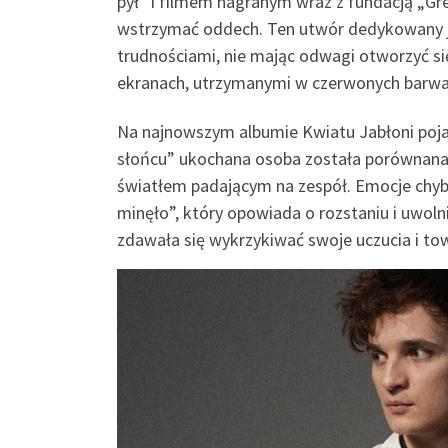
pył” i filmem nagranym wraz z fundacją „G
wstrzymać oddech. Ten utwór dedykowany je
trudnościami, nie mając odwagi otworzyć się
ekranach, utrzymanymi w czerwonych barwach
Na najnowszym albumie Kwiatu Jabłoni pojaw
słońcu” ukochana osoba została porównana d
światłem padającym na zespół. Emocje chyba
minęło”, który opowiada o rozstaniu i uwolni
zdawała się wykrzykiwać swoje uczucia i to