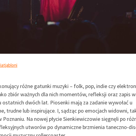
atjabloni
onujący różne gatunki muzyki – folk, pop, indie czy elektron
ako zbiór ważnych dla nich momentów, refleksji oraz zapis w
gu ostatnich dwóch lat. Piosenki mają za zadanie wywołać u
e, trudne lub inspirujące. I, sądząc po emocjach widowni, ta
w Poznaniu. Na nowej płycie Sienkiewiczowie sięgnęli po róż
refleksyjnych utworów po dynamiczne brzmienia taneczno-dis
ocji muzyczny rollercoaster.