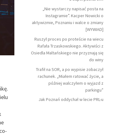
„Nie wystarczy napisać posta na
Instagramie”. Kacper Nowicki o
aktywizmie, Poznaniu i walce o zmiany
[WYWIAD]
Ruszył proces po proteście na wiecu
Rafała Trzaskowskiego. Aktywiści z
Osiedla Maltańskiego nie przyznają się
do winy
Trafił na SOR, a po wypisie zobaczył
rachunek. „Miałem ratować życie, a
później walczyłem o wyjazd z
ikę.
parkingu”
ielu
Jak Poznań oddychał w lecie PRL-u
k
ne
co-