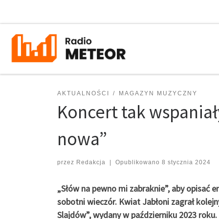
Przejdź do treści
AKTUALNOŚCI
MAGAZYN MUZYCZNY
Koncert tak wspaniał
nowa”
przez
Redakcja
|
Opublikowano
8 stycznia 2024
„Słów na pewno mi zabraknie”, aby opisać 
sobotni wieczór. Kwiat Jabłoni zagrał kolejn
Slajdów”, wydany w październiku 2023 roku.