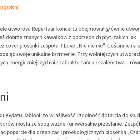
atjabloni
wiele utworów. Repertuar koncertu obejmował głównie utwor
eż dobrze znanych kawałków z poprzednich płyt, takich jak
 cover piosenki zespołu T.Love „Nie nie nie”. Gościnnie na 
 dodając swoje unikalne brzmienie. Przy wolniejszych utworac
 tych energiczniejszych nie zabrakło tańca i szaleństwa – rów
ni
u Kwiatu Jabłoni, to wrażliwość i zdolność dotarcia do słu
rów niosła ze sobą ważne i uniwersalne przesłanie. Zespół
ąc poparcie dla organizacji proekologicznych piosenką „Cza