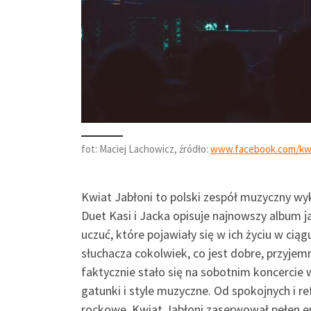
fot: Maciej Lachowicz, źródło:
www.facebook.com/kwi
Kwiat Jabłoni to polski zespół muzyczny wyk
Duet Kasi i Jacka opisuje najnowszy album j
uczuć, które pojawiały się w ich życiu w cią
słuchacza cokolwiek, co jest dobre, przyjemn
faktycznie stało się na sobotnim koncercie 
gatunki i style muzyczne. Od spokojnych i 
rockowe, Kwiat Jabłoni zaserwował pełen em