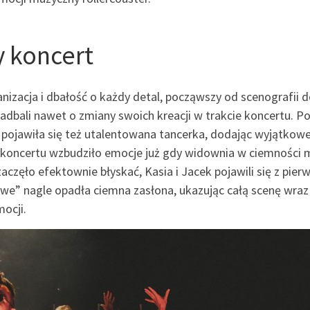
 koncert
zacja i dbałość o każdy detal, począwszy od scenografii 
zadbali nawet o zmiany swoich kreacji w trakcie koncertu. P
pojawiła się też utalentowana tancerka, dodając wyjątkow
 koncertu wzbudziło emocje już gdy widownia w ciemności 
aczęło efektownie błyskać, Kasia i Jacek pojawili się z pier
we” nagle opadła ciemna zasłona, ukazując całą scenę wraz
ocji.