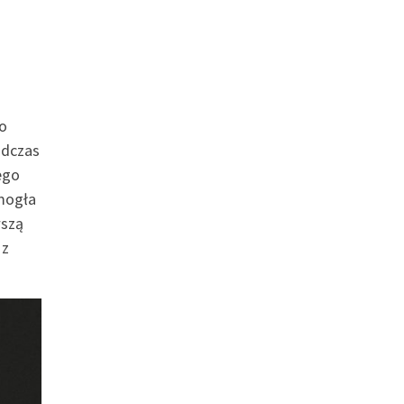
do
odczas
ego
mogła
wszą
 z