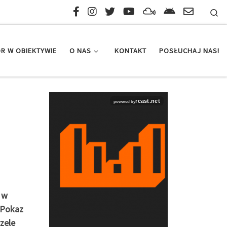
Se
R W OBIEKTYWIE
O NAS
KONTAKT
POSŁUCHAJ NAS!
 w
 „Pokaz
zele