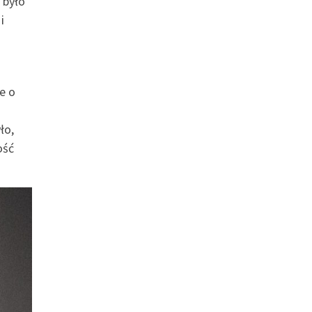
 było
i
e o
ło,
ość