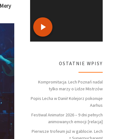
 Mery
OSTATNIE WPISY
Kompromitacja. Lech Poznań nadal
tylko marzy o Lidze Mistrzów
Popis Lecha w Danii! Kolejorz pokonuje
Aarhus
Festiwal Animator 2026 – 9 dni pełnych
animowanych emocji [relacja]
Pierwsze trofeum już w gablocie. Lech
z Superpucharem!