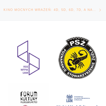
Na
KINO MOCNYCH WRAŻEŃ: 4D, 5D, 6D, 7D, A NAWET 8D