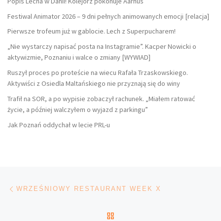
Popis Lecha w Danii! Kolejorz pokonuje Aarhus
Festiwal Animator 2026 – 9 dni pełnych animowanych emocji [relacja]
Pierwsze trofeum już w gablocie. Lech z Superpucharem!
„Nie wystarczy napisać posta na Instagramie”. Kacper Nowicki o
aktywizmie, Poznaniu i walce o zmiany [WYWIAD]
Ruszył proces po proteście na wiecu Rafała Trzaskowskiego.
Aktywiści z Osiedla Maltańskiego nie przyznają się do winy
Trafił na SOR, a po wypisie zobaczył rachunek. „Miałem ratować
życie, a później walczyłem o wyjazd z parkingu”
Jak Poznań oddychał w lecie PRL-u
Nawigacja wpisu
Poprzedni wpis
WRZEŚNIOWY RESTAURANT WEEK X
POWRÓT DO LISTY POS