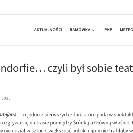
AKTUALNOŚCI
RAMÓWKA
PKP
METEO
orfie… czyli był sobie teat
a 2025
omijana
–
to jedno z pierwszych zdań, które pada w spektak
a rozgrywa się na trasie pomiędzy Śródką a Główną właśnie. 
ie udział w sztuce, większość publiki nigdy nie trafiłaby w