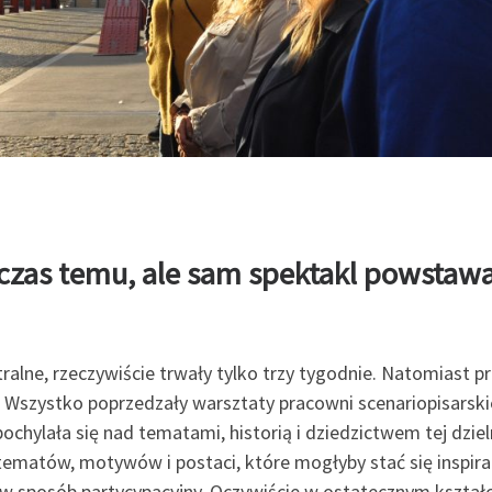
ś czas temu, ale sam spektakl powstaw
ralne, rzeczywiście trwały tylko trzy tygodnie. Natomiast p
. Wszystko poprzedzały warsztaty pracowni scenariopisarskie
hylała się nad tematami, historią i dziedzictwem tej dziel
tematów, motywów i postaci, które mogłyby stać się inspira
 w sposób partycypacyjny. Oczywiście w ostatecznym kształc