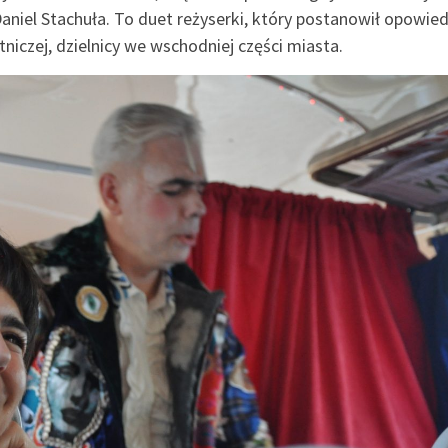
Daniel Stachuła. To duet reżyserki, który postanowił opowied
tniczej, dzielnicy we wschodniej części miasta.