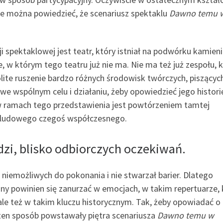
ale można powiedzieć, że scenariusz spektaklu
Dawno temu 
i spektaklowej jest teatr, który istniał na podwórku kamieni
 w którym tego teatru już nie ma. Nie ma też już zespołu, 
lite ruszenie bardzo różnych środowisk twórczych, piszącyc
 we wspólnym celu i działaniu, żeby opowiedzieć jego histori
w ramach tego przedstawienia jest powtórzeniem tamtej
tru ludowego czegoś współczesnego.
ludzi, blisko odbiorczych oczekiwań.
 niemożliwych do pokonania i nie stwarzał barier. Dlatego
rony powinien się zanurzać w emocjach, w takim repertuarze, 
 ale też w takim kluczu historycznym. Tak, żeby opowiadać o
ten sposób powstawały piętra scenariusza
Dawno temu w