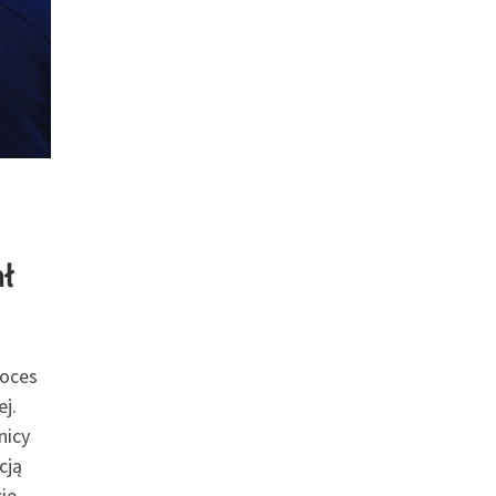
ał
roces
j.
nicy
cją
ie