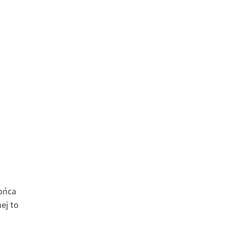
końca
ej to