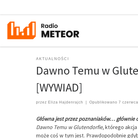
Przejdź do treści
AKTUALNOŚCI
Dawno Temu w Glutend
[WYWIAD]
przez
Eliza Hajdenrajch
|
Opublikowano
7 czerwc
Główna jest przez poznaniaków… głównie 
Dawno Temu w Glutendorfie
, którego akcj
może coś w tym jest. Prawdopodobnie gdyby n