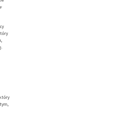
w
cy
który
h,
ę.
który
 tym,