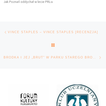
Jak Poznań oddychał w lecie PRL-u
Nawigacja wpisu
Poprzedni wpis
VINCE STAPLES – VINCE STAPLES [RECENZJA]
POWRÓT DO LISTY POS
Na
BRODKA I JEJ „BRUT” W PARKU STAREGO BROWARU. LETNIE BRZMIENIA 17/07/21R. [RELACJA]