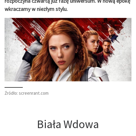
rozpoczyna czwartą już fazę uniwersum. W nową epokę
wkraczamy w niezłym stylu.
Źródło: screenrant.com
Biała Wdowa