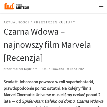
Przejdź do treści
Me
AKTUALNOŚCI
PRZESTRZEŃ KULTURY
Czarna Wdowa –
najnowszy film Marvela
[Recenzja]
przez
Marcel Kędziora
|
Opublikowano
19 lipca 2021
Scarlett Johansson powraca w roli superbohaterki,
prawdopodobnie po raz ostatni. Na kolejny film z
Marvel Cinematic Universe musieliśmy czekać ponad 2
lata — od
Spider-Man: Daleko od domu
.
Czarna Wdowa