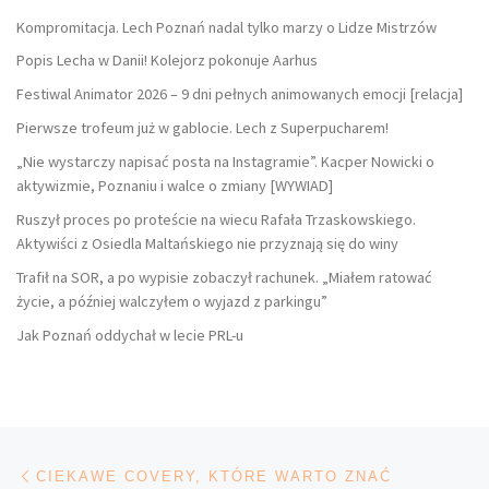
Kompromitacja. Lech Poznań nadal tylko marzy o Lidze Mistrzów
Popis Lecha w Danii! Kolejorz pokonuje Aarhus
Festiwal Animator 2026 – 9 dni pełnych animowanych emocji [relacja]
Pierwsze trofeum już w gablocie. Lech z Superpucharem!
„Nie wystarczy napisać posta na Instagramie”. Kacper Nowicki o
aktywizmie, Poznaniu i walce o zmiany [WYWIAD]
Ruszył proces po proteście na wiecu Rafała Trzaskowskiego.
Aktywiści z Osiedla Maltańskiego nie przyznają się do winy
Trafił na SOR, a po wypisie zobaczył rachunek. „Miałem ratować
życie, a później walczyłem o wyjazd z parkingu”
Jak Poznań oddychał w lecie PRL-u
Nawigacja wpisu
Poprzedni wpis
CIEKAWE COVERY, KTÓRE WARTO ZNAĆ