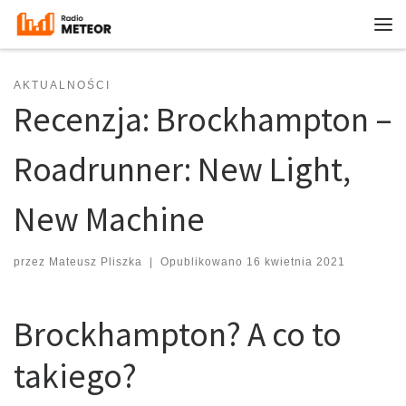
Przejdź do treści
Me
AKTUALNOŚCI
Recenzja: Brockhampton –
Roadrunner: New Light,
New Machine
przez
Mateusz Pliszka
|
Opublikowano
16 kwietnia 2021
Brockhampton? A co to
takiego?