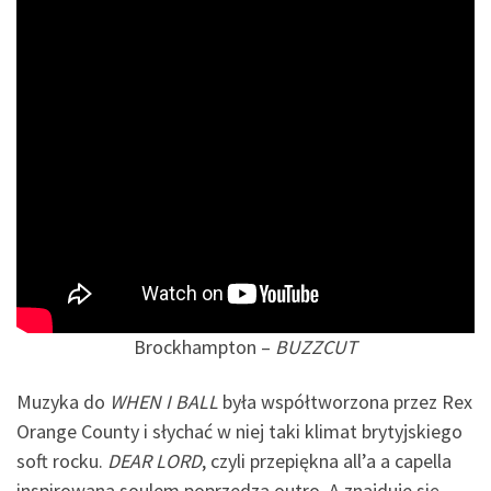
Brockhampton –
BUZZCUT
Muzyka do
WHEN I BALL
była współtworzona przez Rex
Orange County i słychać w niej taki klimat brytyjskiego
soft rocku.
DEAR LORD
, czyli przepiękna all’a a capella
inspirowana soulem poprzedza outro. A znajduje się