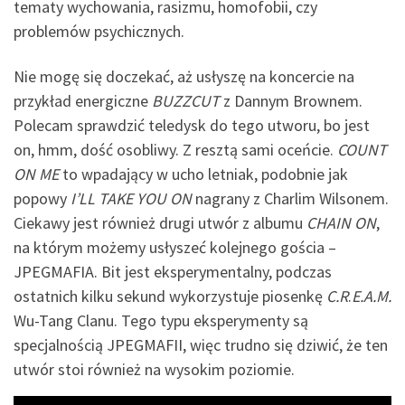
tematy wychowania, rasizmu, homofobii, czy
problemów psychicznych.
Nie mogę się doczekać, aż usłyszę na koncercie na
przykład energiczne
BUZZCUT
z Dannym Brownem.
Polecam sprawdzić teledysk do tego utworu, bo jest
on, hmm, dość osobliwy. Z resztą sami oceńcie.
COUNT
ON ME
to wpadający w ucho letniak, podobnie jak
popowy
I’LL TAKE YOU ON
nagrany z Charlim Wilsonem.
Ciekawy jest również drugi utwór z albumu
CHAIN ON
,
na którym możemy usłyszeć kolejnego gościa –
JPEGMAFIA. Bit jest eksperymentalny, podczas
ostatnich kilku sekund wykorzystuje piosenkę
C.R
.
E.A.M.
Wu-Tang Clanu. Tego typu eksperymenty są
specjalnością JPEGMAFII, więc trudno się dziwić, że ten
utwór stoi również na wysokim poziomie.