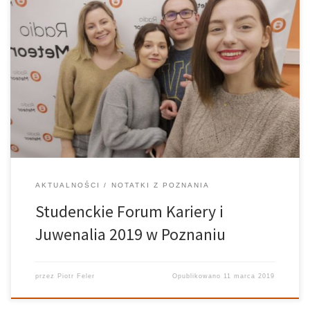
Ubiegły poniedziałek obfitował na naszej antenie w bardzo
ciekawych gości, którzy opowiedzieli nam o równie ciekawych
wydarzeniach. Ewelina Łuksza, rzecznik prasowy Studenckiego
Forum Kariery podzieliła się z nami tym, dlaczego warto wziąć
udział w forum i co można zyskać. Rozmawialiśmy […]
AKTUALNOŚCI
NOTATKI Z POZNANIA
Studenckie Forum Kariery i
Juwenalia 2019 w Poznaniu
przez
Piotr Feler
Opublikowano
11 marca 2019