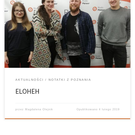
ELOHEH W miniony wtorek gościliśmy w naszym studiu zespół
ELOHEH, który wystąpił w ramach Studenckich Poniedziałków.
Mieliśmy okazję porozmawiać z wokalistką, Klaudią Cichocką i
klarnecistą, Hubertem Liczbańskim. Opowiedzieli nam między
innymi o tym jak powstał zespół, skąd wzięli pomysł na […]
AKTUALNOŚCI
NOTATKI Z POZNANIA
ELOHEH
przez
Magdalena Olejnik
Opublikowano
4 lutego 2019