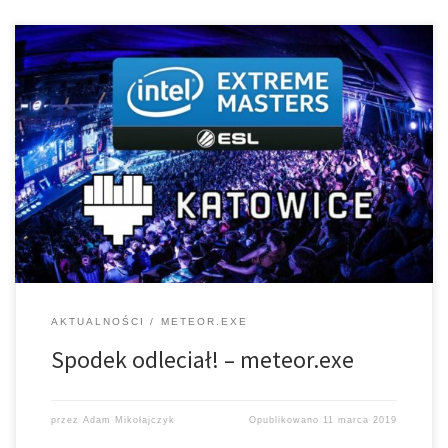
Prowadzący: Olga Pilarczyk, Adam Mikołajczyk Realizator: Ada
Walczak W specjalnym wydaniu meteor.exe, który odbył się w
Dzień Kobiet, tematem przewodnim był bez wątpienia
największy i najpopularniejszy turniej esportowy w Polsce, czyli
Intel Extreme Masters w Katowicach. Zanim nasi prowadzący
zabrali […]
AKTUALNOŚCI
METEOR.EXE
Spodek odleciał! – meteor.exe
przez
Adam Mikołajczyk
Opublikowano
11 marca 2019