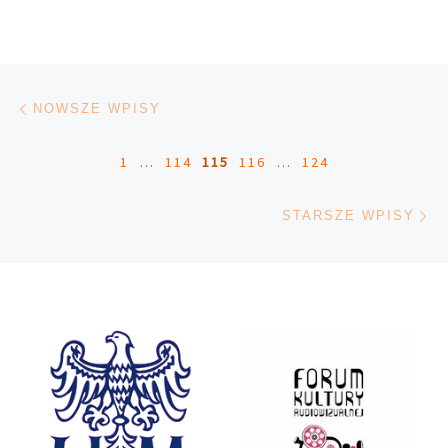
Nawigacja po wpisach
Nowsze wpisy
NOWSZE WPISY
1
…
114
115
116
…
124
St
STARSZE WPISY