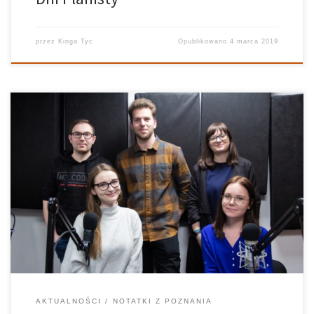
przez
Kinga Tyc
Opublikowano
4 marca 2019
Kuba Czecholiński jest osiemnastolatkiem, który cierpi na
dziecięce porażenie mózgowe. Jego pasja to malowanie
obrazów. To bardzo pozytywny chłopak z poczuciem humoru.
Jego bohaterką jest 60-letnia mama, pani Urszula. Zawsze
pomocna i kochająca, jednak sama też potrzebuje pomocy. Musi
przenosić syna […]
AKTUALNOŚCI
NOTATKI Z POZNANIA