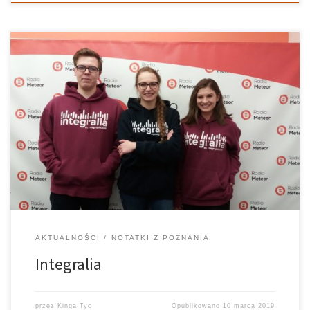
Naszymi gośćmi byli współorganizatorzy festiwalu Integralia. Dla
tych, którzy nie słyszeli czym jest ta impreza oczywiście spieszymy
z wyjaśnieniem. Integralia to niepowtarzalny projekt dwóch
uczelni: Uniwersytetu Ekonomicznego i Akademii Wychowania
Fizycznego. Festiwal w szczególności łączy rozgrywki sportowe,
występy dj z stand-up’ami […]
AKTUALNOŚCI
NOTATKI Z POZNANIA
Integralia
przez
Kinga Tyc
Opublikowano
10 marca 2019