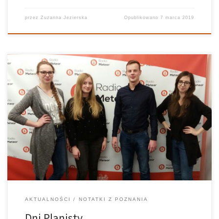
przez
Zuzanna Jezierska
Opublikowano
7 marca 2019
Akademickie Koło Naukowe Gospodarki
Przestrzennej organizatorem kolejnej edycji Dni Planisty. Jest to
ogólnopolska konferencja skierowana głównie do studentów i
doktorantów. Porusza ona na przykład zagadnienia z dziedziny
urbanistyki i architektury, a tegorocznym tematem są małe miasta i
obszary wiejskie. Nasze […]
AKTUALNOŚCI
NOTATKI Z POZNANIA
Dni Planisty