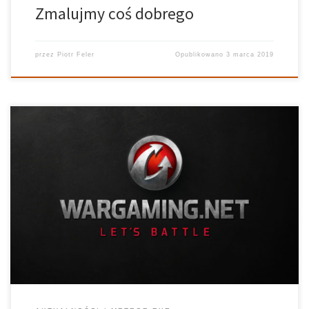
Zmalujmy coś dobrego
przez
Piotr Feler
Opublikowano
3 marca 2019
Prowadzący: Bartosz Łojewski, Patryk Sałacki Realizator: Agata
Gliniecka W pierwszej marcowej audycji meteor.exe poruszyliśmy
wiele ciekawych tematów. Na szczególną uwagę z pewnością
zasługuje rozmowa z przedstawicielem Wargaming.net na temat
miejsc stażowych w tej właśnie firmie. Poza tym zajrzeliśmy do
Barcelony […]