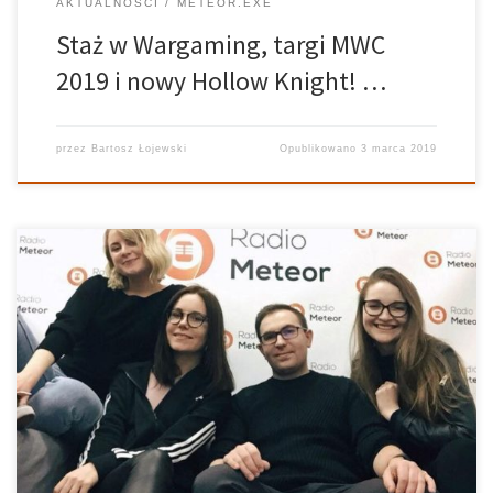
AKTUALNOŚCI
METEOR.EXE
Staż w Wargaming, targi MWC
2019 i nowy Hollow Knight! …
przez
Bartosz Łojewski
Opublikowano
3 marca 2019
Dokładnie 13 lutego 2012 roku, na Wydziale Nauk Politycznych i
Dziennikarstwa, zaczęła się nasza radiowa przygoda. Dziesiątki
prób, przygotowań, ale także serce i czas zostawione w studiu.
Wszystko to zaowocowało tym, że od siedmiu lat nadajemy dla
Was. Dzień ten […]