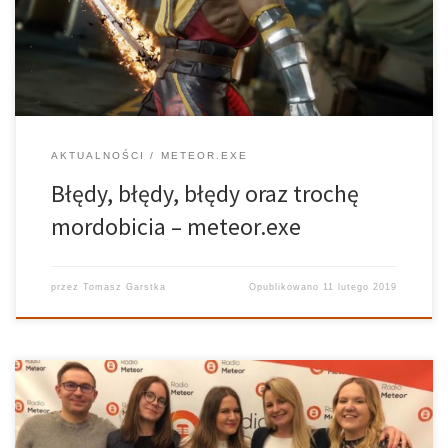
które jest trzecią częścią po rebootcie serii. Rozmawialiśmy
również o trzech literach: M, M oraz O i związanej z […]
AKTUALNOŚCI
METEOR.EXE
Błędy, błędy, błędy oraz trochę
mordobicia – meteor.exe
przez
Tomasz Garstka
Opublikowano
11 lutego 2019