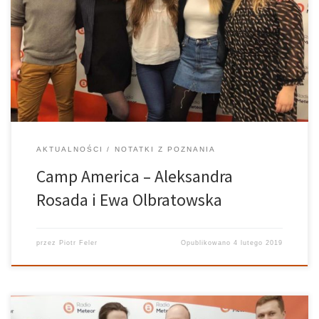
Prawie każdy z nas marzył kiedyś o podróży po Stanach
Zjednoczonych. Kraj kina, muzyki, sławy, bezkresnych dróg i
pięknych krajobrazów jest w zasięgu ręki! Camp America wyciąga
pomocną dłoń i oferuje fantastyczną przygodę połączoną z
bardzo ciekawą pracą. Aleksandra Rosada i […]
AKTUALNOŚCI
NOTATKI Z POZNANIA
Camp America – Aleksandra
Rosada i Ewa Olbratowska
przez
Piotr Feler
Opublikowano
4 lutego 2019