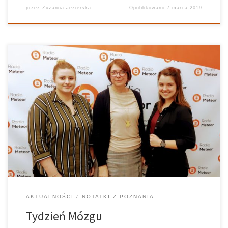
przez
Zuzanna Jezierska
Opublikowano
7 marca 2019
Temat bliskim wszystkim studentom, a już zwłaszcza – studentom
UAMu
! Pani Mariola Osiak z Polskiej Akademii Nauk
opowiedziała krótko – godzina bowiem to zdecydowanie za
mało na zgłębienie się w temat! – jakie tematy zostaną poruszone
na 11 Tygodniu […]
AKTUALNOŚCI
NOTATKI Z POZNANIA
Tydzień Mózgu