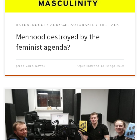
AKTUALNOŚCI
AUDYCJE AUTORSKIE
THE TALK
Menhood destroyed by the
feminist agenda?
przez
Zuza Nowak
Opublikowano
13 lutego 2019
FEST FYRTEL W zeszłą środę w Radiotygodniku prowadzonym
podczas sesji mieliśmy okazję gościć Pana Macieja Moszyńskiego z
Centrum Turystyki Kulturowej „TRAKT”. Nasz gość jest współtwórcą
projektu Fest Fyrtel, który pozwala odkryć na nowo dzielnice