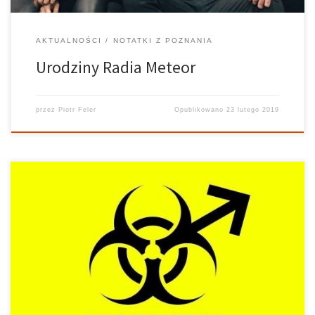
AKTUALNOŚCI
NOTATKI Z POZNANIA
Urodziny Radia Meteor
przez
Piotr Feler
Opublikowano
23 lutego 2019
„The Best Men Can Be” At the beginning of the year, Gilette came
out with an add that shook the internet. Taking a decisive stab at
toxic masculinity, it spiked so much controversy even major news
outlets reported on the […]