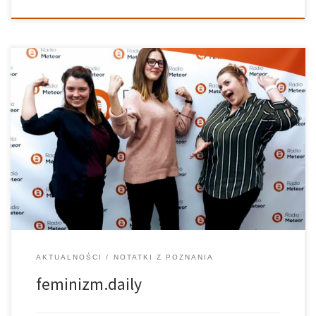
Podczas Studenckiego Magazynu Miejskiego z okazji Dnia Kobiet
Martyna Jałoszewska – autorka instagramowego bloga
feminizm.daily – oraz meteorowe dziennikarki Zuzanna Jezierska
i Inga Statkiewicz życzyły wszystkim Kobietom (tym małym i
dużym!) otwartości, odwagi, siły i spełnienia marzeń! A wszystkich,
niezależnie […]
AKTUALNOŚCI
NOTATKI Z POZNANIA
feminizm.daily