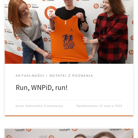
Bieganie jest fajne! Tak można podsumować naszą rozmowę z
Maciejem Skrzypkiem. Maciej jest jednym z organizatorów akcji –
bieganie na WNPiD. Treningi wydziałowej sekcji biegowej
odbywają się mniej więcej raz w tygodniu. Jak sam mówi, ani
dystans, ani tempo nie […]
AKTUALNOŚCI
NOTATKI Z POZNANIA
Run, WNPiD, run!
przez
Aleksandra Czarnowska
Opublikowano
13 marca 2019