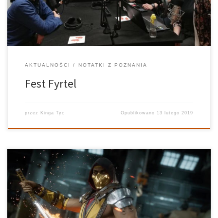
Poznania nie kojarzące się typowymi miejscami wartymi […]
AKTUALNOŚCI
NOTATKI Z POZNANIA
Fest Fyrtel
przez
Kinga Tyc
Opublikowano
13 lutego 2019
Prowadzący: Tomasz Garstka, Michał Materka, Mateusz Stasiak
Realizator: Agata Gliniecka W trzecim wydaniu meteor.exe
powiedzieliśmy kilka słów o nadchodzącym Mortal Kombat 11,