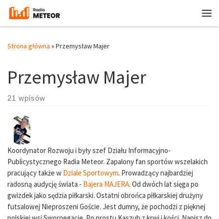
Przejdź do treści
Me
Strona główna
»
Przemysław Majer
Przemysław Majer
21 wpisów
Koordynator Rozwoju i były szef Działu Informacyjno-
Publicystycznego Radia Meteor. Zapalony fan sportów wszelakich
pracujący także w
Dziale Sportowym
. Prowadzący najbardziej
radosną audycję świata -
Bajera MAJERA
. Od dwóch lat sięga po
gwizdek jako sędzia piłkarski. Ostatni obrońca piłkarskiej drużyny
futsalowej Nieproszeni Goście. Jest dumny, że pochodzi z pięknej
polskiej wsi Swornegacie. Po prostu Kaszub z krwi i kości. Napisz do