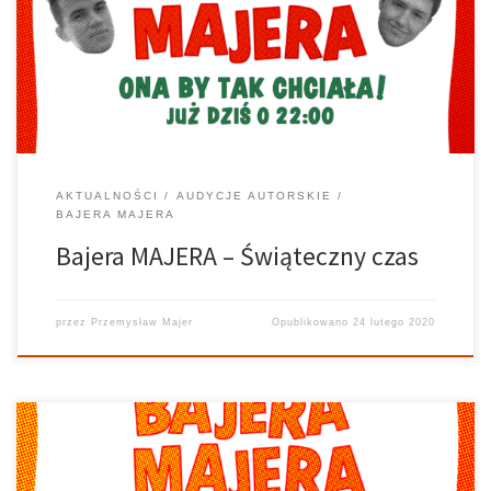
dla Was sprawdził to Przemek Majer wraz ze swoimi gośćmi. Piąta
najzabawniejsza audycja w kosmosie zabrała wszystkich w świat
nie tylko świąteczny. Czy wiedzieliście, […]
AKTUALNOŚCI
AUDYCJE AUTORSKIE
BAJERA MAJERA
Bajera MAJERA – Świąteczny czas
przez
Przemysław Majer
Opublikowano
24 lutego 2020