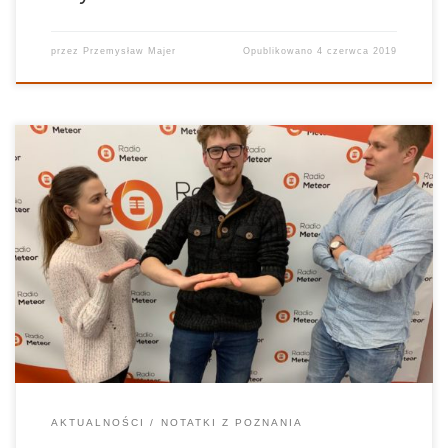
przez
Przemysław Majer
Opublikowano
4 czerwca 2019
24-letni mieszkaniec Poznania, Maksymilian Bilewicz wziął udział
w „Milionerach”. W popularnym teleturnieju wygrał pół miliona
złotych. Jak powszechnie wiadomo, pierwszy milion trzeba
ukraść, jednakże jak pokazuję przykład Maksa, można też…
wygrać! 24-latek był bardzo blisko zgarnięcia głównej nagrody
jako trzecia […]
AKTUALNOŚCI
NOTATKI Z POZNANIA