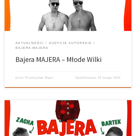
też. Bajera: Produkcja. Dystrybucja. Masturbacja. Pablos […]
AKTUALNOŚCI
AUDYCJE AUTORSKIE
BAJERA MAJERA
Bajera MAJERA – Młode Wilki
przez
Przemysław Majer
Opublikowano
28 lutego 2020
Słuchając muzyki podczas świąt, na pewno myśleliście sobie, czy
istnieje także bożonarodzeniowa odmiana Disco Polo. Specjalnie