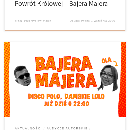
Powrót Królowej – Bajera Majera
przez
Przemysław Majer
Opublikowano
1 września 2020
Niedawno obchodzony Dzień Mamy jest idealną okazją, aby
wspomnieć pierwszy odcinek audycji w której pojawiła się
kobieta, a zarazem ostatni przed wybuchem pandemii. 9 odsłona
bajerki była podziękowaniem dla wszystkich dam, które raczą nas
swoim pięknem każdego dnia. Swoim wokalem […]
AKTUALNOŚCI
AUDYCJE AUTORSKIE