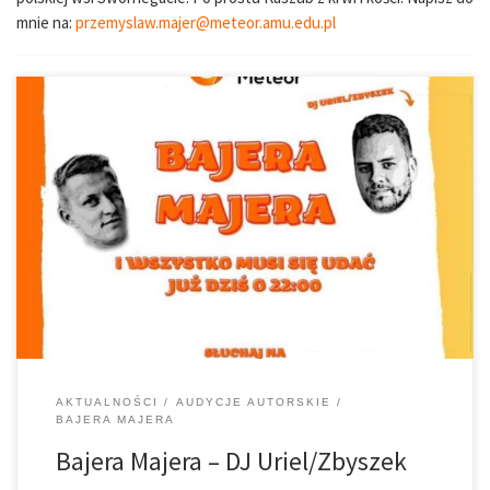
mnie na:
przemyslaw.majer@meteor.amu.edu.pl
Ruszył drugi sezon audycji na którą czekaliście! Tym razem do
studia na Kampusie Morasko zawitał znany poznański DJ URIEL
alias Zbigniew. Co tym razem dla Was przygotowaliśmy?
Sprawdźcie sami! Bajeranci! 448 dni – tyle trwał kolejny już rozbrat
z Wasza […]
AKTUALNOŚCI
AUDYCJE AUTORSKIE
BAJERA MAJERA
Bajera Majera – DJ Uriel/Zbyszek