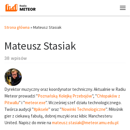
Przejdź do treści
Me
Strona główna
»
Mateusz Stasiak
Mateusz Stasiak
38 wpisów
Dyrektor muzyczny oraz koordynator techniczny. Aktualnie w Radiu
Meteor prowadzi "
Poznańską Kolejkę Przebojów
", "
Chłopaków z
Pitwallu
" i "
meteor.exe
". Wcześniej szef działu technologicznego.
Twórca audycji "
#piksele
" oraz "
Nowinki Technologiczne
". Miłośnik
gier z ciekawą fabułą, dobrej muzyki oraz kibic Manchesteru
United. Napisz do mnie na
mateusz.stasiak@meteor.amu.edu.pl