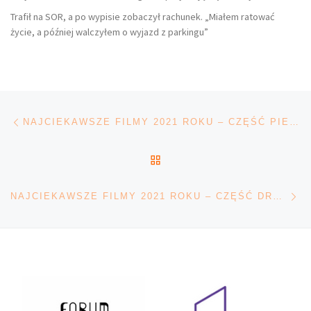
Trafił na SOR, a po wypisie zobaczył rachunek. „Miałem ratować
życie, a później walczyłem o wyjazd z parkingu”
Nawigacja wpisu
Poprzedni wpis
NAJCIEKAWSZE FILMY 2021 ROKU – CZĘŚĆ PIERWSZA
POWRÓT DO LISTY POS
Na
NAJCIEKAWSZE FILMY 2021 ROKU – CZĘŚĆ DRUGA