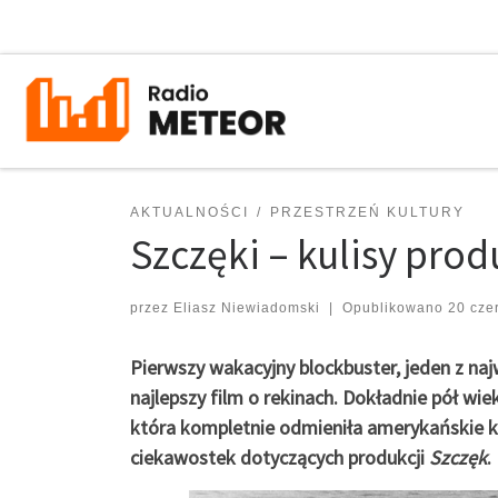
Przejdź do treści
AKTUALNOŚCI
PRZESTRZEŃ KULTURY
Szczęki – kulisy produ
przez
Eliasz Niewiadomski
|
Opublikowano
20 cze
Pierwszy wakacyjny blockbuster, jeden z naj
najlepszy film o rekinach. Dokładnie pół wi
która kompletnie odmieniła amerykańskie kin
ciekawostek dotyczących produkcji
Szczęk
.