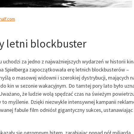
half.com
y letni blockbuster
 uchodzi za jedno z najważniejszych wydarzeń w historii kin
a Spielberga zapoczątkowała erę letnich blockbusterów –
lą o masowej widowni i szerokiej dystrybucji, mających na
w do kin w sezonie wakacyjnym. Do tamtej pory lato było uz
Uważano, że ludzie wolą spędzać czas na świeżym powietrzu
y to myślenie. Dzięki niezwykle intensywnej kampanii reklam
owanej fabule film odniósł gigantyczny sukces, ustanawiają
kazały się ogromnym hitem, zarabiając ponad pół miliarda