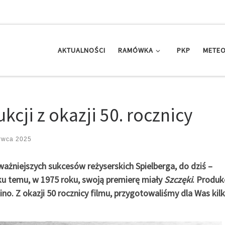
AKTUALNOŚCI
RAMÓWKA
PKP
METEO
kcji z okazji 50. rocznicy
rwca 2025
ważniejszych sukcesów reżyserskich Spielberga, do dziś –
eku temu, w 1975 roku, swoją premierę miały
Szczęki
. Produk
o. Z okazji 50 rocznicy filmu, przygotowaliśmy dla Was kil