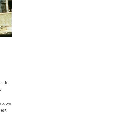
ia do
y
artown
jest