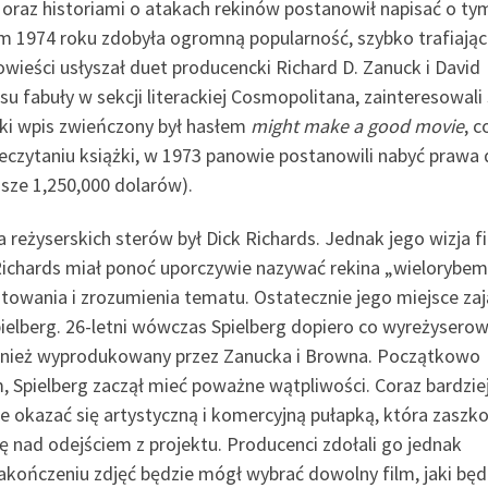
oraz historiami o atakach rekinów postanowił napisać o ty
 1974 roku zdobyła ogromną popularność, szybko trafiając
powieści usłyszał duet producencki Richard D. Zanuck i David
u fabuły w sekcji literackiej Cosmopolitana, zainteresowali 
tki wpis zwieńczony był hasłem
might make a good movie
, c
czytaniu książki, w 1973 panowie postanowili nabyć prawa
ejsze 1,250,000 dolarów).
reżyserskich sterów był Dick Richards. Jednak jego wizja f
Richards miał ponoć uporczywie nazywać rekina „wielorybem
towania i zrozumienia tematu. Ostatecznie jego miejsce zaj
Spielberg. 26-letni wówczas Spielberg dopiero co wyreżyserow
wnież wyprodukowany przez Zanucka i Browna. Początkowo
, Spielberg zaczął mieć poważne wątpliwości. Coraz bardzie
że okazać się artystyczną i komercyjną pułapką, która zaszk
się nad odejściem z projektu. Producenci zdołali go jednak
zakończeniu zdjęć będzie mógł wybrać dowolny film, jaki będ