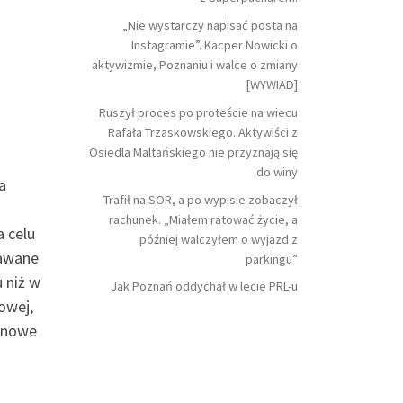
„Nie wystarczy napisać posta na
Instagramie”. Kacper Nowicki o
aktywizmie, Poznaniu i walce o zmiany
[WYWIAD]
Ruszył proces po proteście na wiecu
Rafała Trzaskowskiego. Aktywiści z
Osiedla Maltańskiego nie przyznają się
do winy
a
Trafił na SOR, a po wypisie zobaczył
rachunek. „Miałem ratować życie, a
 celu
później walczyłem o wyjazd z
nawane
parkingu”
 niż w
Jak Poznań oddychał w lecie PRL-u
owej,
c nowe