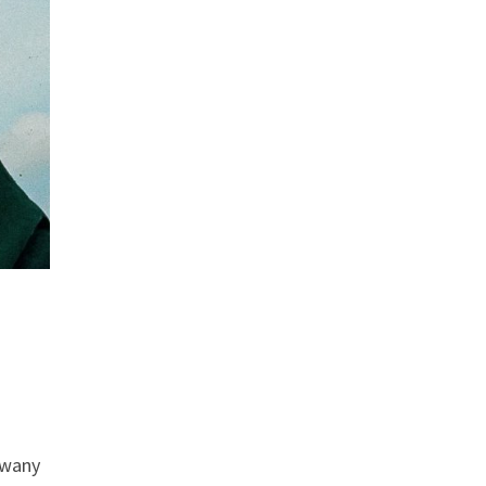
owany