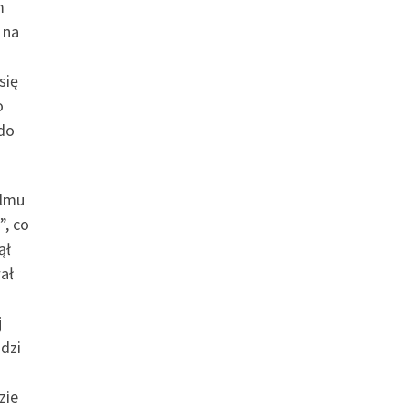
m
 na
się
o
 do
ilmu
”, co
ął
ał
j
odzi
zie