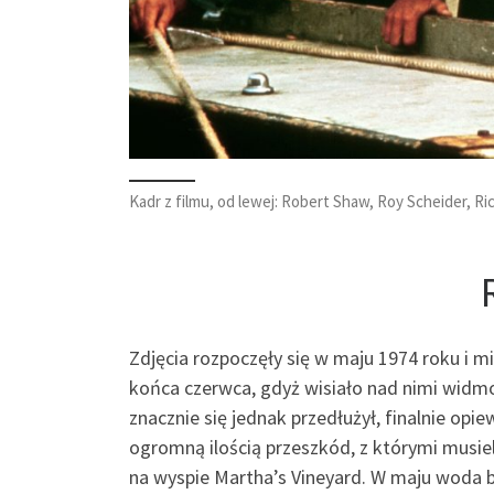
Kadr z filmu, od lewej: Robert Shaw, Roy Scheider, Ri
Zdjęcia rozpoczęły się w maju 1974 roku i m
końca czerwca, gdyż wisiało nad nimi wid
znacznie się jednak przedłużył, finalnie o
ogromną ilością przeszkód, z którymi musie
na wyspie Martha’s Vineyard. W maju woda b