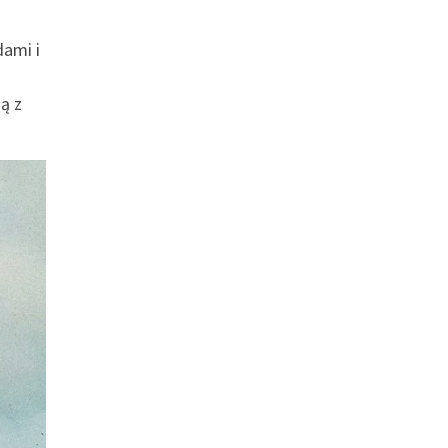
ami i
ą z