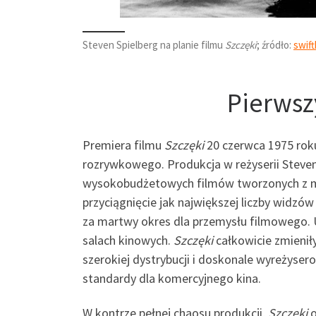
Steven Spielberg na planie filmu
Szczęki
; źródło:
swift
Pierwsz
Premiera filmu
Szczęki
20 czerwca 1975 roku
rozrywkowego. Produkcja w reżyserii Steven
wysokobudżetowych filmów tworzonych z myś
przyciągnięcie jak największej liczby widzó
za martwy okres dla przemysłu filmowego. 
salach kinowych.
Szczęki
całkowicie zmienił
szerokiej dystrybucji i doskonale wyreżyser
standardy dla komercyjnego kina.
W kontrze pełnej chaosu produkcji,
Szczęki
o