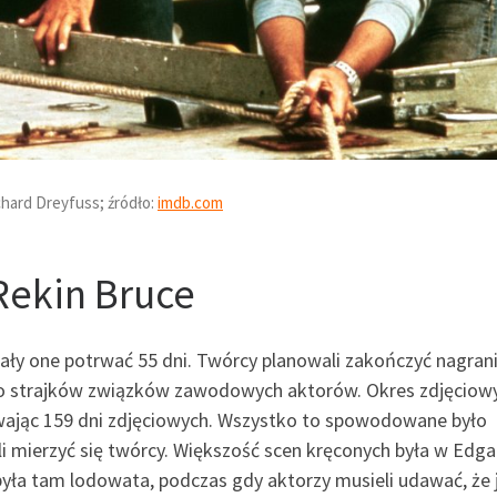
chard Dreyfuss; źródło:
imdb.com
Rekin Bruce
iały one potrwać 55 dni. Twórcy planowali zakończyć nagran
mo strajków związków zawodowych aktorów. Okres zdjęciow
piewając 159 dni zdjęciowych. Wszystko to spowodowane było
li mierzyć się twórcy. Większość scen kręconych była w Edg
yła tam lodowata, podczas gdy aktorzy musieli udawać, że 