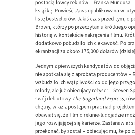
postacią łowcy rekinów – Franka Mundusa – 
książkę. Powieść
Jaws
opublikowana w lutym
listę bestsellerów. Jakiś czas przed tym, o 
Brown, którzy po przeczytaniu krótkiego opis
historią w kontekście nakręcenia filmu. Kró
dodatkowo pobudziło ich ciekawość. Po prze
ekranizacji za około 175,000 dolarów (dzisi
Jednym z pierwszych kandydatów do objęcia 
nie spotkała się z aprobatą producentów – 
wzbudziło ich wątpliwości co do jego przygo
młody, ale już obiecujący reżyser – Steven 
swój debiutowy
The Sugarland Express
, ró
chętny, wraz z postępem prac nad projektem
obawiał się, że film o rekinie-ludojadzie mo
jego rozwijającej się karierze. Zastanawiał 
przekonać, by został – obiecując mu, że po 