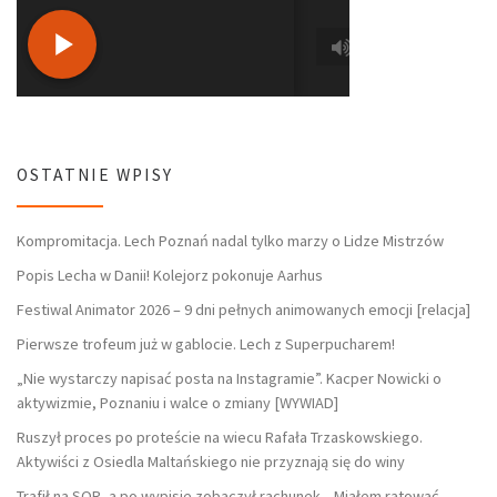
OSTATNIE WPISY
Kompromitacja. Lech Poznań nadal tylko marzy o Lidze Mistrzów
Popis Lecha w Danii! Kolejorz pokonuje Aarhus
Festiwal Animator 2026 – 9 dni pełnych animowanych emocji [relacja]
Pierwsze trofeum już w gablocie. Lech z Superpucharem!
„Nie wystarczy napisać posta na Instagramie”. Kacper Nowicki o
aktywizmie, Poznaniu i walce o zmiany [WYWIAD]
Ruszył proces po proteście na wiecu Rafała Trzaskowskiego.
Aktywiści z Osiedla Maltańskiego nie przyznają się do winy
Trafił na SOR, a po wypisie zobaczył rachunek. „Miałem ratować