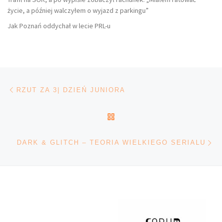
życie, a później walczyłem o wyjazd z parkingu”
Jak Poznań oddychał w lecie PRL-u
Nawigacja wpisu
Poprzedni wpis
RZUT ZA 3| DZIEŃ JUNIORA
POWRÓT DO LISTY POS
Na
DARK & GLITCH – TEORIA WIELKIEGO SERIALU