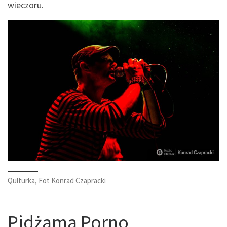
wieczoru.
Qulturka, Fot Konrad Czapracki
Pidżama Porno