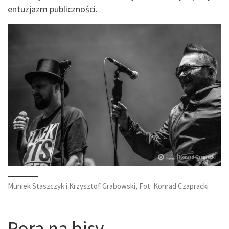
entuzjazm publiczności.
Muniek Staszczyk i Krzysztof Grabowski, Fot: Konrad Czapracki
Pora na bisy