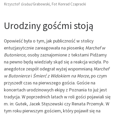
Krzysztof
Grabaż
Grabowski, Fot Konrad Czapracki
Urodziny gośćmi stoją
Opowieść była o tym, jak publiczność w stolicy
entuzjasytcznie zareagowała na piosenkę
Marchef w
Butonierce
, osoby zaznajomione z tekstami Pidżamy
na pewno będą wiedziały skąd się a reakcja wzięła. Po
anegdotce zespół odegrał wyżej wspomnianą
Marchef
w Butonierce
i
Śmierć z Widokiem na Morze
, po czym
przyszedł czas na pierwszego gościa. Goście na
koncertach urodzinowych ekipy z Poznania to już jest
tradycja. W poprzednich latach w roli gości pojawiali się
m. in: Gutek, Jacek Stęszewski czy Renata Przemyk. W
tym roku pierwszym gościem, który pojawił się na