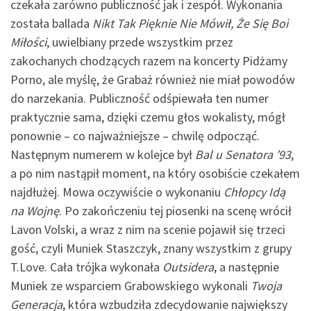
czekała zarówno publiczność jak i zespół. Wykonania
została ballada
Nikt Tak Pięknie Nie Mówił, Że Się Boi
Miłości
, uwielbiany przede wszystkim przez
zakochanych chodzących razem na koncerty Pidżamy
Porno, ale myślę, że Grabaż również nie miał powodów
do narzekania. Publiczność odśpiewała ten numer
praktycznie sama, dzięki czemu głos wokalisty, mógł
ponownie – co najważniejsze – chwilę odpocząć.
Następnym numerem w kolejce był
Bal u Senatora ’93
,
a po nim nastąpił moment, na który osobiście czekałem
najdłużej. Mowa oczywiście o wykonaniu
Chłopcy Idą
na Wojnę
. Po zakończeniu tej piosenki na scenę wrócił
Lavon Volski, a wraz z nim na scenie pojawił się trzeci
gość, czyli Muniek Staszczyk, znany wszystkim z grupy
T.Love. Cała trójka wykonała
Outsidera
, a następnie
Muniek ze wsparciem Grabowskiego wykonali
Twoja
Generacja
, która wzbudziła zdecydowanie największy