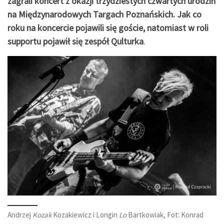
zagrali koncert z okazji trzydziestych czwartych urodzin
na Międzynarodowych Targach Poznańskich. Jak co
roku na koncercie pojawili się goście, natomiast w roli
supportu pojawił się zespół Qulturka
.
Andrzej
Kozak
Kozakiewicz i Longin
Lo
Bartkowiak, Fot: Konrad