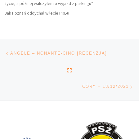
życie, a później walczyłem o wyjazd z parkingu”
Jak Poznań oddychał w lecie PRL-u
Nawigacja wpisu
Poprzedni wpis
ANGÈLE – NONANTE-CINQ [RECENZJA]
POWRÓT DO LISTY POS
Na
CÓRY – 13/12/2021