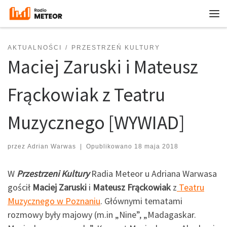
Przejdź do treści
Me
AKTUALNOŚCI
PRZESTRZEŃ KULTURY
Maciej Zaruski i Mateusz
Frąckowiak z Teatru
Muzycznego [WYWIAD]
przez
Adrian Warwas
|
Opublikowano
18 maja 2018
W
Przestrzeni Kultury
Radia Meteor u Adriana Warwasa
gościł
Maciej Zaruski
i
Mateusz Frąckowiak
z
Teatru
Muzycznego w Poznaniu
. Głównymi tematami
rozmowy były majowy (m.in „Nine”, „Madagaskar.