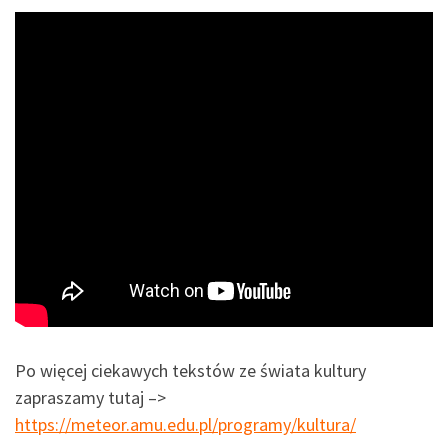
Po więcej ciekawych tekstów ze świata kultury
zapraszamy tutaj –>
https://meteor.amu.edu.pl/programy/kultura/