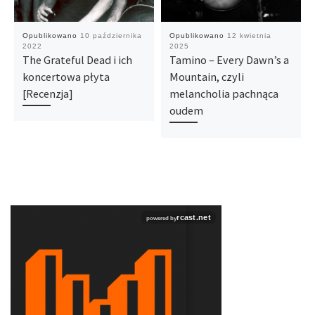
Opublikowano
10 października
Opublikowano
12 kwietnia
2022
2025
The Grateful Dead i ich
Tamino – Every Dawn’s a
koncertowa płyta
Mountain, czyli
[Recenzja]
melancholia pachnąca
oudem