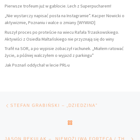
Pierwsze trofeum już w gablocie. Lech z Superpucharem!
„Nie wystarczy napisać posta na Instagramie”. Kacper Nowicki o
aktywizmie, Poznaniu i walce o zmiany [WYWIAD]
Ruszył proces po proteście na wiecu Rafała Trzaskowskiego.
Aktywiści z Osiedla Maltańskiego nie przyznają się do winy
Trafił na SOR, a po wypisie zobaczył rachunek. „Miałem ratować
życie, a później walczyłem o wyjazd z parkingu”
Jak Poznań oddychał w lecie PRL-u
Nawigacja wpisu
Poprzedni wpis
STEFAN GRABIŃSKI – „DZIEDZINA”
POWRÓT DO LISTY POS
Na
JASON REKULAK – „NIEMOŻLIWA FORTECA / THE IMPOSSIBLE FORTRESS”