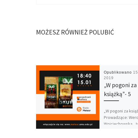
MOŻESZ RÓWNIEŻ POLUBIĆ
Opublikowano
15
2019
„W pogoni za
książką”- 5
„W pogoni za ksią
Prowadzące: Wero
Wojciechowska, J
Furmaniak Realiza
Kalina Meder „Mist