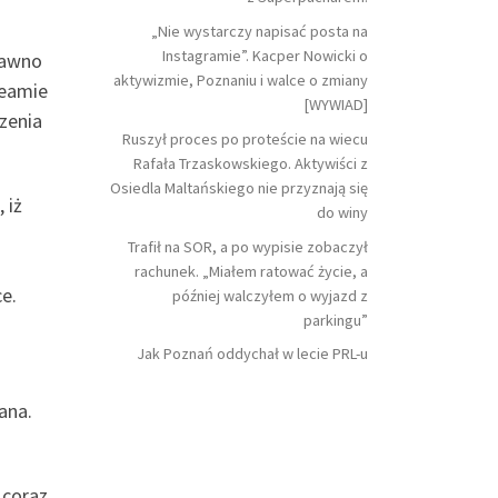
„Nie wystarczy napisać posta na
Instagramie”. Kacper Nowicki o
dawno
aktywizmie, Poznaniu i walce o zmiany
teamie
[WYWIAD]
zenia
Ruszył proces po proteście na wiecu
Rafała Trzaskowskiego. Aktywiści z
Osiedla Maltańskiego nie przyznają się
 iż
do winy
Trafił na SOR, a po wypisie zobaczył
rachunek. „Miałem ratować życie, a
e.
później walczyłem o wyjazd z
parkingu”
Jak Poznań oddychał w lecie PRL-u
ana.
 coraz