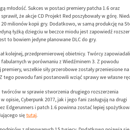
gą młodość. Sukces w postaci premiery patcha 1.6 oraz
 sprawił, że akcje CD Projekt Red poszybowały w górę. Nie
ż 20 milionów kopii gry. Dodatkowo, w samą produkcję na S
Jedyną łyżką dziegciu w beczce miodu jest zapowiedź rozszer
Jest to bowiem jedyne planowane DLC do gry.
 kolejnej, przedpremierowej obietnicy. Twórcy zapowiadali,
zeń fabularnych w porównaniu z Wiedźminem 3. Z powodu
premiery, wszelkie siły przerobowe zostały przeniesione na
. Z tego powodu fani postanowili wziąć sprawy we własne ręc
o twórców w sprawie stworzenia drugiego rozszerzenia
 opisie, Cyberpunk 2077, jak i jego fani zasługują na drugi
z Edgerunners i patch 1.6 powinna zostać lepiej spożytkow
dującego się
tutaj
.
 podpisów z planowanych 15 tysięcy. Dodatkowo pojawia się