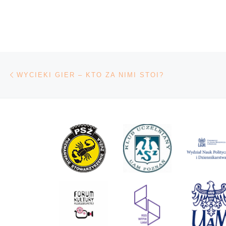
„Mistyfikacja” aut
Sandry Brown to i
kryminał, opierają
Nawigacja wpisu
Poprzedni wpis
WYCIEKI GIER ‒ KTO ZA NIMI STOI?