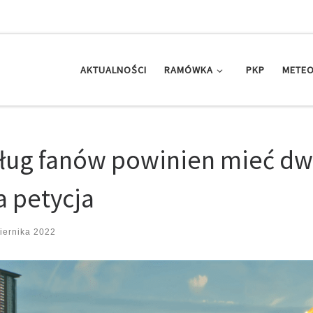
AKTUALNOŚCI
RAMÓWKA
PKP
METEO
ług fanów powinien mieć d
a petycja
iernika 2022