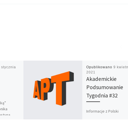
 stycznia
Opublikowano
9 kwiet
2021
Akademickie
Podsumowanie
Tygodnia #32
żką”
nika
Informacje z Polski
ustyna
Obostrzenia przedłużo
torka:
Podczas środowej
yfikacja”