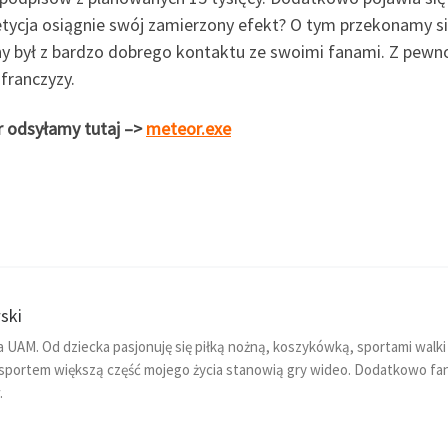
petycja osiągnie swój zamierzony efekt? O tym przekonamy si
ny był z bardzo dobrego kontaktu ze swoimi fanami. Z pewn
franczyzy.
r odsyłamy tutaj –>
meteor.exe
ski
na UAM. Od dziecka pasjonuję się piłką nożną, koszykówką, sportami walki
 sportem większą część mojego życia stanowią gry wideo. Dodatkowo fa
.