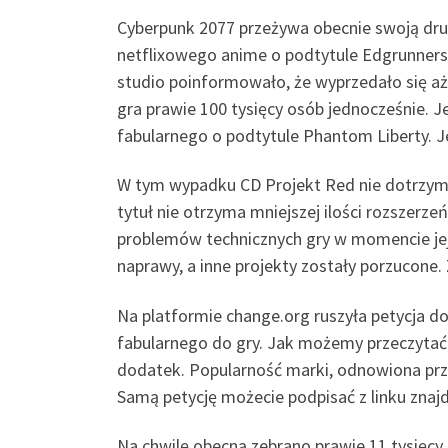
Cyberpunk 2077 przeżywa obecnie swoją dru
netflixowego anime o podtytule Edgrunners
studio poinformowało, że wyprzedało się a
gra prawie 100 tysięcy osób jednocześnie. 
fabularnego o podtytule Phantom Liberty. 
W tym wypadku CD Projekt Red nie dotrzymał
tytuł nie otrzyma mniejszej ilości rozszer
problemów technicznych gry w momencie jej 
naprawy, a inne projekty zostały porzucone
Na platformie change.org ruszyła petycja d
fabularnego do gry. Jak możemy przeczytać w
dodatek. Popularność marki, odnowiona prze
Samą petycję możecie podpisać z linku znaj
Na chwilę obecną zebrano prawie 11 tysięcy