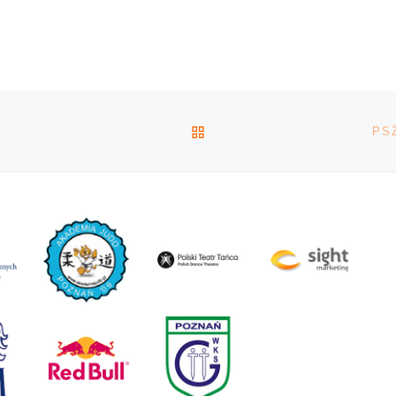
konferencji prasowej
orstwa
minister zdrowia Adam
ntrygujący
Niedzielski poinformowa
cy się […]
przedłużeniu obostrzeń
18 kwietnia. Kolejne dec
[…]
POWRÓT DO LISTY POS
PS