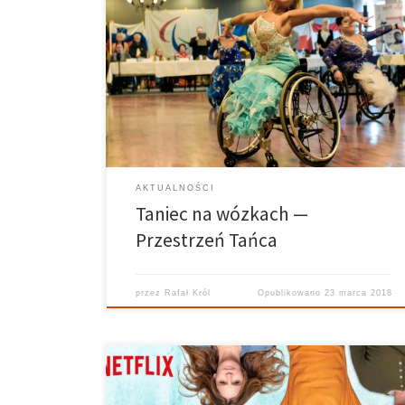
foto: Jacek Reda Przestrzeń Tańca —26.10.2017
Prowadzi: Rafał Król Realizuje: Ania Bielec Grafika:
Kuba Siedlecki Tym razem w „Przestrzeni Tańca”
Radia Meteor Rafał Król opowiedział o tańcu
towarzyskim na wózkach. Taniec na wózkach jest
jedną z form rehabilitacji, ale też zabawy […]
AKTUALNOŚCI
Taniec na wózkach —
Przestrzeń Tańca
przez
Rafał Król
Opublikowano
23 marca 2018
Przestrzeń Serialowa – 23.10.2017 Prowadzi: Rafał