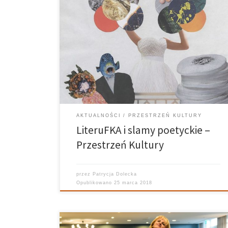
Prowadzi: Patrycja Dolecka, Iga Tomaszewska
Realizuje: Szymon Adler, Kamil Zimny Z literaturą pod
rękę czyli LiteruFKA Wtorkowe wydanie ,,Przestrzeni
Kultury” Radia Meteor było bez wątpienia wyjątkowe.
W studiu gościła Dagmara Świerkowska z Fundacji
KulturAkcja. Jej wizyta związana była z […]
AKTUALNOŚCI
PRZESTRZEŃ KULTURY
LiteruFKA i slamy poetyckie –
Przestrzeń Kultury
przez
Patrycja Dolecka
Opublikowano
25 marca 2018