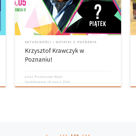
największego studenckiego festiwalu w Wielkopolsce,
a mianowicie będzie to Bass Astral x Igo
Wkrótce
poznamy kolejnych artystów, koniecznie śledźcie
fanpage’a Juwenaliowego […]
AKTUALNOŚCI
NOTATKI Z POZNANIA
Krzysztof Krawczyk w
Poznaniu!
przez
Przemysław Majer
Opublikowano
18 marca 2018