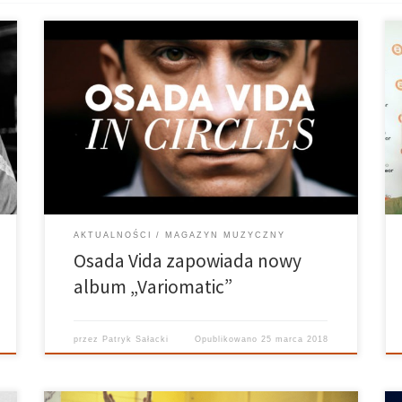
Zespół Osada Vida powraca w 2018 w
zreformowanym składzie oraz nowym singlem. „In
Circles”, ich najnowszy utwór, zapowiada
nadchodzący album „Variomatic” i jest pierwszą
próbką nowego brzmienia zespołu. Do ekipy dołączył
Marcel Lisiak w roli wokalisty – naszym zdaniem
sprawdza […]
AKTUALNOŚCI
MAGAZYN MUZYCZNY
Osada Vida zapowiada nowy
album „Variomatic”
przez
Patryk Sałacki
Opublikowano
25 marca 2018