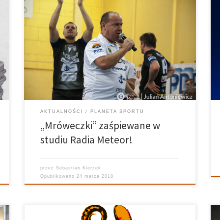
Planeta Sportu 19.03.2018 Prowadzą: Barbara
Wrotniewska, Natalia Kowalczyk Studio Radia Meteor
odwiedził Krzysztof Brzeziński, kierownik drużyny
Grunwaldu Poznań. W rozmowie m.in. podsumowanie
ostatnich Derbów Wielkopolski w Lesznie oraz udanej
rundy Grunwaldu. Nie zabrakło także informacji z tzw.
„kuchni” a nasz […]
AKTUALNOŚCI
PLANETA SPORTU
„Mróweczki” zaśpiewane w
studiu Radia Meteor!
przez
Sebastian Kierzek
Opublikowano
24 marca 2018