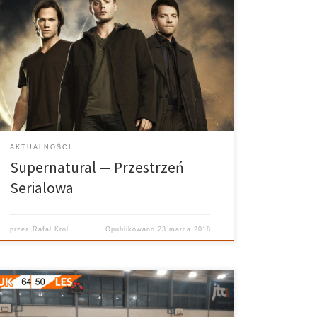
Supernatural — Przestrzeń Serialowa 06.11.2017
Prowadzi: Rafał Król Realizuje: Ania Bielec Grafika:
Kuba Siedlecki Bardzo często widzimy coś w
ciemności, a później okazuje się, że nic tam nie ma,
albo słyszymy jakiś dźwięk, którego żaden człowiek
lub zwierzę nie mogłoby […]
AKTUALNOŚCI
Supernatural — Przestrzeń
Serialowa
przez
Rafał Król
Opublikowano
23 marca 2018
MUKS Poznań – Tęcza Leszno 64:50 Komentują: Natalia