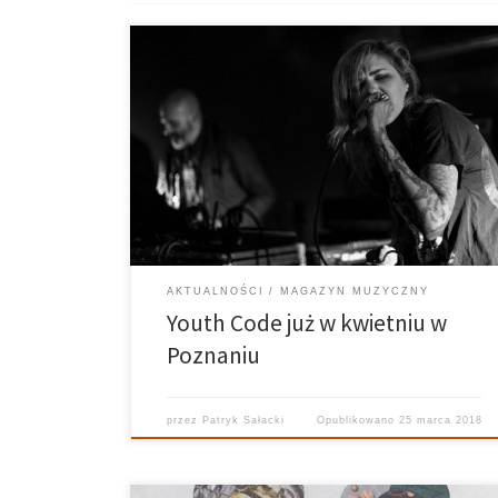
Youth Code już 7 kwietnia zagości w Poznaniu w
klubie Pod Minogą. Ten amerykański duet to gratka dla
wszystkich fanów ciężkich industrialnych brzmień i
buntowniczego, brudnego wokalu. Bilety
kolekcjonerskie wciąż są dostępne, nie pożałujecie!
AKTUALNOŚCI
MAGAZYN MUZYCZNY
Youth Code już w kwietniu w
Poznaniu
przez
Patryk Sałacki
Opublikowano
25 marca 2018