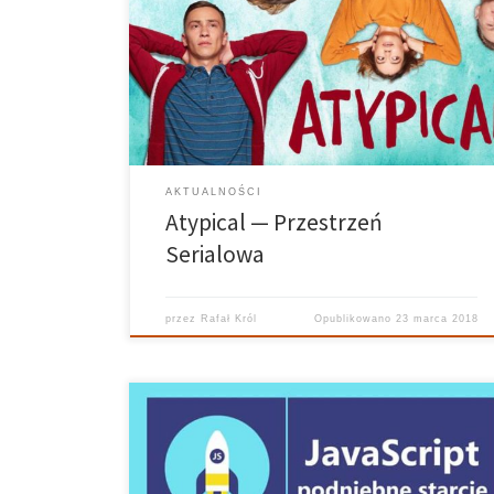
Król Realizuje: Ania Bielec Grafika: Kuba Siedlecki
Atypical w zestawieniu najlepszych seriali Netflixa
zajmuje 16 pozycję (pierwsze jest House of Cards).
Wiecie co oznacza tytuł? Nie? To już tłumaczę! Autyzm
atypowy to całościowe zaburzenie […]
AKTUALNOŚCI
Atypical — Przestrzeń
Serialowa
przez
Rafał Król
Opublikowano
23 marca 2018
Tak zatytułowane było spotkanie koła naukowego
Put.Dot.Net, dotyczące podstaw programowania w
języku JavaScript. Jego prelegent, Jakub Riegel,