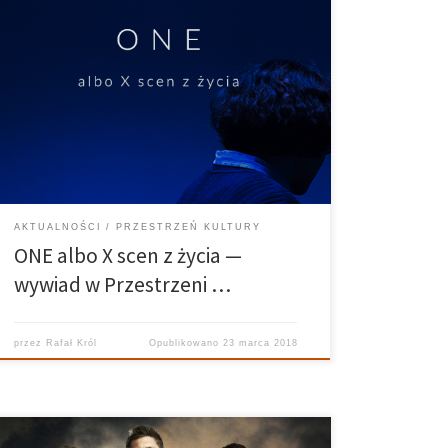
Przestrzeń Kultury — 14.03.2018 Prowadzi: Eva
Mackevica, Daria Banasiewicz Realizuje: Paweł
Grendysa W środowe popołudnie gośćmi Eva
Mackevica i Daria Banasiewicz w „Przestrzeń Kultury”
były: Justyna Machaj i Małgorzata Lasota ze studia
aktorskiego STA. Panie spotkały się w związku ze […]
AKTUALNOŚCI
PRZESTRZEŃ KULTURY
ONE albo X scen z życia —
wywiad w Przestrzeni …
przez
Rafał Król
Opublikowano
23 marca 2018