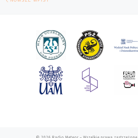
NOWSZE WPISY
© 2026
Radio Meteor
– Wszelkie prawa zastrzeżone