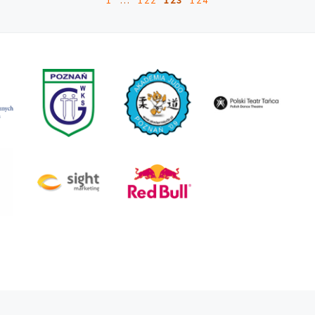
1
…
122
123
124