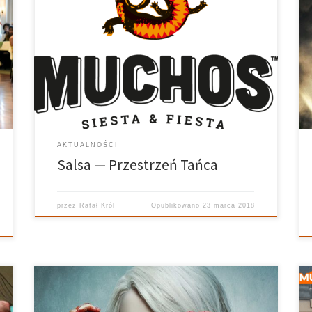
Przestrzeń Tańca — 19.10.2017 Prowadzi: Rafał Król
Realizuje: Ania Bielec Grafika: Kuba Siedlecki Każdy,
kto choć raz zatańczył salsę, na pewno się w niej
zakochał! Salsa to taniec pochodzący z gorących
Karaibów i wchodzi w skład tańców
latynoamerykańskich. Narodziła się z […]
AKTUALNOŚCI
Salsa — Przestrzeń Tańca
przez
Rafał Król
Opublikowano
23 marca 2018
Przestrzeń Serialowa — 16.10.2017 Prowadzi: Rafał