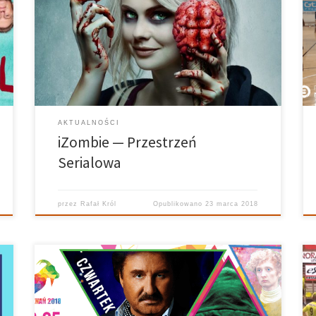
Król Realizuje: Ania Bielec Grafika: Kuba Siedlecki
Twórcami serialu iZombie są: Diane Ruggiero
(Veronica Mars) i Rob Thomas (Veronica Mars, Jezioro
marzeń, 9020010), a stacją telewizyjną, która
emitowała serial, jest THE CW. W Polsce emisją zajął
[…]
AKTUALNOŚCI
iZombie — Przestrzeń
Serialowa
przez
Rafał Król
Opublikowano
23 marca 2018
Tegoroczne poznańskie Juwenalia zapowiadają się
niesamowicie! Po raz pierwszy i jako pierwszy wystąpi
Krzysztof Krawczyk. Znamy także druga gwiazdę