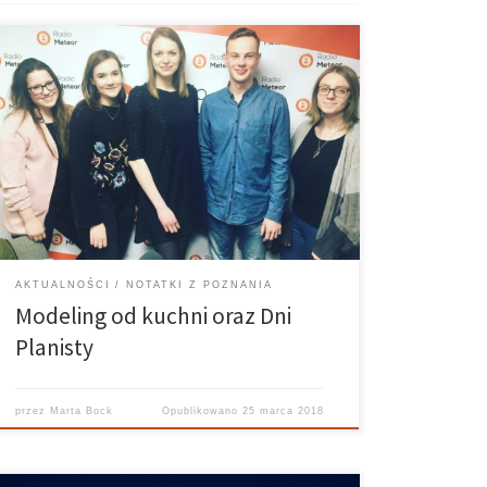
Modeling od kuchni W miniony czwartek gościliśmy w
naszym studiu Darię Kamińską, modelkę oraz finalistkę
konkursu Miss Wielkopolski. Dowiedzieliśmy się sporo
m.in jak zacząć karierę, o przygotowaniach do sesji
zdjęciowych, o różnicach w pracy #instamodelek i
zawodowych fotomodelek oraz jak […]
AKTUALNOŚCI
NOTATKI Z POZNANIA
Modeling od kuchni oraz Dni
Planisty
przez
Marta Bock
Opublikowano
25 marca 2018