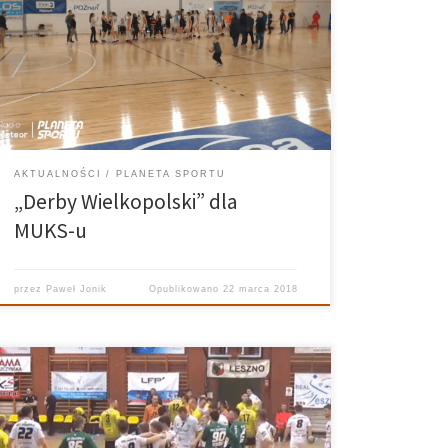
Kowalczyk, Paweł Jonik W środę, 21 marca 2018 r.
byliśmy świadkami trzeciego, rozstrzygającego
spotkania w I rundzie fazy play-off 1. ligi koszykówki
kobiet w grupie B. Poznanianki na własnym parkiecie
bez większych […]
AKTUALNOŚCI
PLANETA SPORTU
„Derby Wielkopolski” dla
MUKS-u
przez
Paweł Jonik
Opublikowano
22 marca 2018
MKS Real-Astromal Leszno 21:21(4:1) WKS Grunwald
Poznań Komentują: Sebastian Kierzek, Barbara
Wrotniewska Do ostatnich minut ważyły się losy