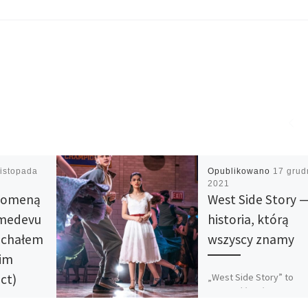
listopada
Opublikowano
17 grud
2021
domeną
West Side Story 
amedevu
historia, którą
ichałem
wszyscy znamy
im
„West Side Story” to
ict)
opowieść, której nie trz
chyba nikomu przedstaw