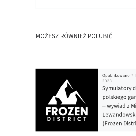
MOŻESZ RÓWNIEŻ POLUBIĆ
Opublikowano
7 
2023
Symulatory 
polskiego g
‒ wywiad z M
Lewandowsk
(Frozen Distr