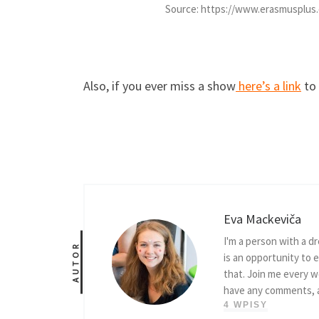
Source: https://www.erasmusplus.
Also, if you ever miss a show
here’s a link
to 
Eva Mackeviča
I'm a person with a d
AUTOR
is an opportunity to e
that. Join me every w
have any comments, ad
4 WPISY