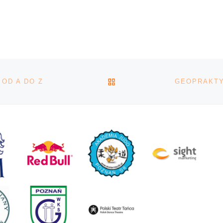
nym z
Dziesięciokrotnie
w gier
nagrodzona Oscarami
ce. Oto,
produkcja z 1961 roku,
, pytałem
inspirowana była
skiego z
broadwayowskim music
[…]
POWRÓT DO LISTY POS
OD A DO Z