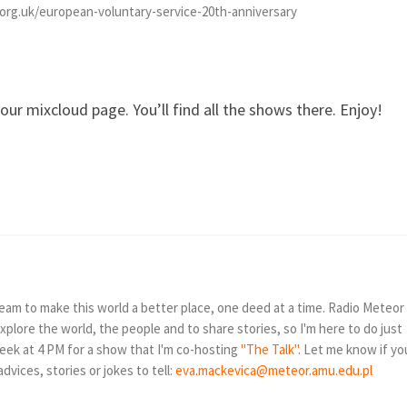
org.uk/european-voluntary-service-20th-anniversary
our mixcloud page. You’ll find all the shows there. Enjoy!
ream to make this world a better place, one deed at a time. Radio Meteor
xplore the world, the people and to share stories, so I'm here to do just
eek at 4 PM for a show that I'm co-hosting
"The Talk"
. Let me know if yo
vices, stories or jokes to tell:
eva.mackevica@meteor.amu.edu.pl