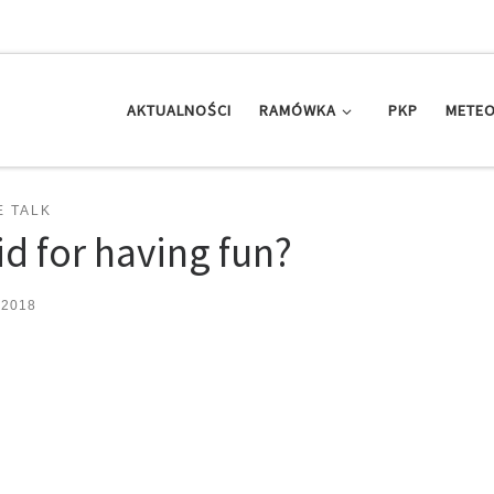
AKTUALNOŚCI
RAMÓWKA
PKP
METEO
E TALK
d for having fun?
 2018