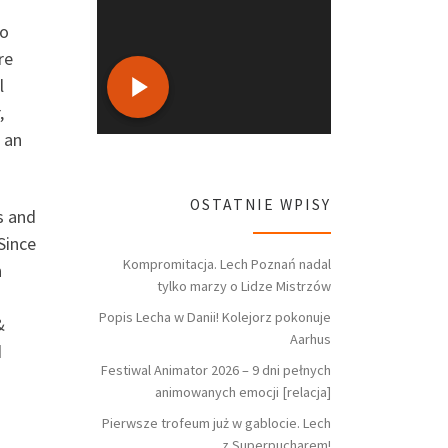
go
re
l
,
 an
OSTATNIE WPISY
s and
Since
Kompromitacja. Lech Poznań nadal
n
tylko marzy o Lidze Mistrzów
Popis Lecha w Danii! Kolejorz pokonuje
&
Aarhus
d
Festiwal Animator 2026 – 9 dni pełnych
animowanych emocji [relacja]
Pierwsze trofeum już w gablocie. Lech
z Superpucharem!