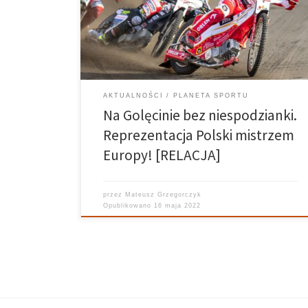
Brytyjczyków oraz Szwedów. Występ biało-
czerwonych pokazał, że nie wyszli z wprawy, jeśli
chodzi o formułę czwórmeczu rodem z Drużynowego
Pucharu Świata. Zdobyli łącznie […]
AKTUALNOŚCI
PLANETA SPORTU
Na Golęcinie bez niespodzianki.
Reprezentacja Polski mistrzem
Europy! [RELACJA]
przez
Mateusz Grzegorczyk
Opublikowano
16 maja 2022