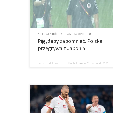
pomimo wyraźnej ambicji, nie udało się przeciwstawić
wszelkim przeciwnościom losu. Drużyna uznawana za
najzdolniejszy rocznik w polskiej piłce od lat, […]
AKTUALNOŚCI
PLANETA SPORTU
Piję, żeby zapomnieć. Polska
przegrywa z Japonią
przez
Redakcja
Opublikowano
11 listopada 2023
24 marca 2022 roku odbyło się towarzyskie spotkanie
reprezentacji Polski i Szkocji. Podczas jednego ze
starć kontuzji doznał obrońca Lecha, Bartosz