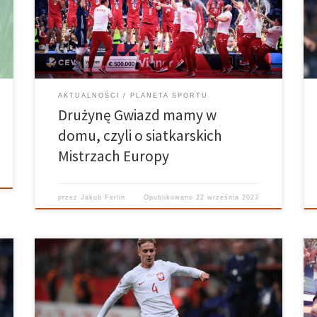
mistrzostwa Europy, zwycięstwa w Lidze Światowej i
jej współczesnym odpowiedniku w postaci Ligi
Narodów. Oprócz tego kilka medali z mniej cennych
kruszców […]
AKTUALNOŚCI
PLANETA SPORTU
Drużynę Gwiazd mamy w
domu, czyli o siatkarskich
Mistrzach Europy
przez
Jakub Ferlin
Opublikowano
22 września 2023
W meczu Polska-Holandia na Stadionie Narodowym w
Warszawie swój debiut w koszulce z orzełkiem na
piersi zaliczył piłkarz poznańskiego Lecha, Michał