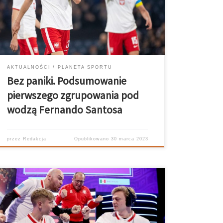
traktowane jak zbawienie. Polska piłka nigdy nie miała
tak utytułowanego trenera, więc wszyscy czekali na
pierwszy mecz pod […]
AKTUALNOŚCI
PLANETA SPORTU
Bez paniki. Podsumowanie
pierwszego zgrupowania pod
wodzą Fernando Santosa
przez
Redakcja
Opublikowano
30 marca 2023
30 lipca 2022 roku zostanie zapisany złotymi literami
w historycznym kalendarzu polskiego e-sportu.
Reprezentacja Polski w składzie Damian „Damie”