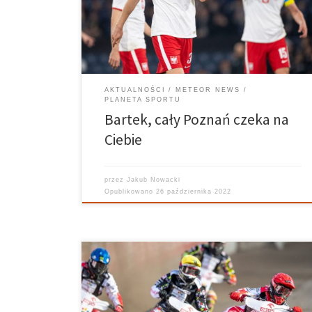
Salamon, który po latach wrócił do kadry narodowej.
Jego absencja miała trwać zaledwie kilka tygodni,
lecz życie napisało inny […]
AKTUALNOŚCI
METEOR NEWS
PLANETA SPORTU
Bartek, cały Poznań czeka na
Ciebie
przez
Jakub Nowacki
Opublikowano
26 października 2022
Reprezentacja Polski nie pozostawiła żadnych
złudzeń podczas finału Drużynowych Mistrzostw
Europy na żużlu. Z łatwością pokonała Duńczyków,