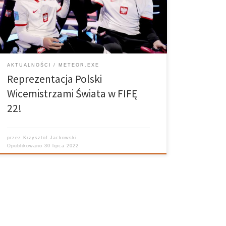
Augustyniak, Kacper „Furman” Furmanek i Bartosz
„Bejott” Jakubowski zostali wicemistrzami świata w
FIFĘ 22! W finale FIFAe Nations Series 2022 Polacy […]
AKTUALNOŚCI
METEOR.EXE
Reprezentacja Polski
Wicemistrzami Świata w FIFĘ
22!
przez
Krzysztof Jackowski
Opublikowano
30 lipca 2022