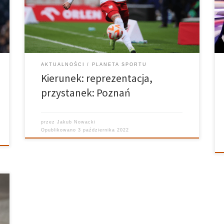
Skóraś. Zawodnik Kolejorza pojawił się na boisku w
79. minucie spotkania, zastępując Nicolę Zalewskiego i
rozegrał w biało-czerwonych barwach […]
AKTUALNOŚCI
PLANETA SPORTU
Kierunek: reprezentacja,
przystanek: Poznań
przez
Jakub Nowacki
Opublikowano
3 października 2022