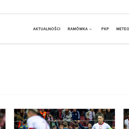
AKTUALNOŚCI
RAMÓWKA
PKP
METEO
W tym tygodniu zakończyły się zmagania reprezentacji