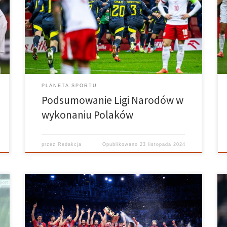
Polski w Lidze Narodów. 1 zwycięstwo, 1 remis i aż 4
porażki. Takie wyniki doprowadziły do spadku kadry
do Dywizji B. Jak możemy podsumować spotkania w
wykonaniu naszych „Orłów”? Kto pokazał się na […]
PLANETA SPORTU
Podsumowanie Ligi Narodów w
wykonaniu Polaków
przez
Redakcja
Opublikowano
23 listopada 2024
Do sukcesów reprezentacji Polski siatkarzy kibice
zdążyli się już przyzwyczaić. W XXI wieku
zanotowaliśmy dwa mistrzostwa świata, dwa