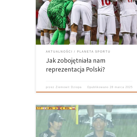
polskim futbolu jest zupełne zobojętnienie na
reprezentację Polski. Tkwimy w straszliwym marazmie,
wciąż karmimy się wspomnieniami z czasów Adama
Nawałki. Przez to powoli godzimy się z tym, że więcej
takich sukcesów, takiej reprezentacji […]
AKTUALNOŚCI
PLANETA SPORTU
Jak zobojętniała nam
reprezentacja Polski?
przez
Ziemowit Dziopa
Opublikowano
28 marca 2025
Reprezentacja Polski do lat 17 na początku swojej
przygody z Mistrzostwami Świata przegraław starciu z
Japonią 0:1. Piłkarzom Marcina Włodarskiego,