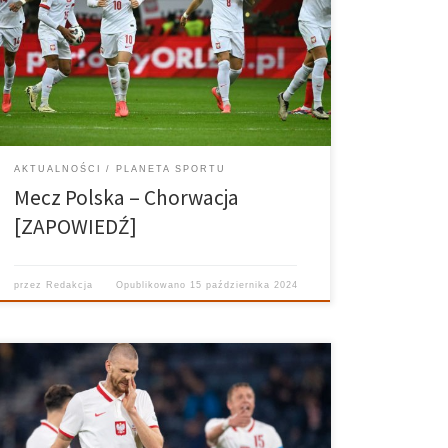
podejmie na PGE Stadionie Narodowym kadrę
Chorwacji. Polacy po kiepskim meczu z Portugalią
zagrają ponownie przed swoją publicznością i na
pewno będą chcieli się zrehabilitować. Chorwaci
natomiast […]
AKTUALNOŚCI
PLANETA SPORTU
Mecz Polska – Chorwacja
[ZAPOWIEDŹ]
przez
Redakcja
Opublikowano
15 października 2024
24 stycznia 2023 roku Fernando Santos oficjalnie objął
stery w reprezentacji Polski w piłce nożnej. Przybycie
tego doświadczonego szkoleniowca przez wielu było