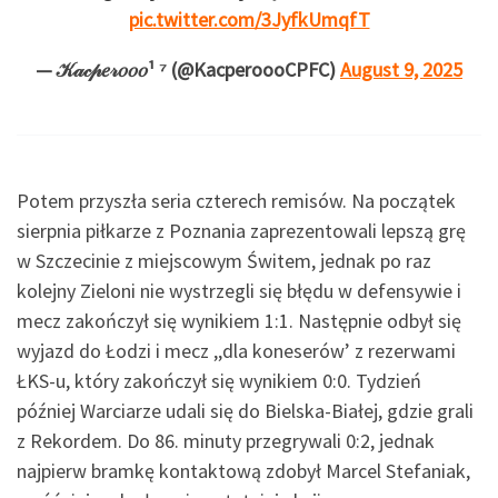
pic.twitter.com/3JyfkUmqfT
— 𝒦𝒶𝒸𝓅𝑒𝓇𝑜𝑜𝑜¹ ⁷ (@KacperoooCPFC)
August 9, 2025
Potem przyszła seria czterech remisów. Na początek
sierpnia piłkarze z Poznania zaprezentowali lepszą grę
w Szczecinie z miejscowym Świtem, jednak po raz
kolejny Zieloni nie wystrzegli się błędu w defensywie i
mecz zakończył się wynikiem 1:1. Następnie odbył się
wyjazd do Łodzi i mecz ,,dla koneserów’ z rezerwami
ŁKS-u, który zakończył się wynikiem 0:0. Tydzień
później Warciarze udali się do Bielska-Białej, gdzie grali
z Rekordem. Do 86. minuty przegrywali 0:2, jednak
najpierw bramkę kontaktową zdobył Marcel Stefaniak,