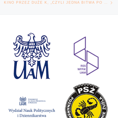
KINO PRZEZ DUŻE K, „CZYLI JEDNA BITWA PO DRUGIEJ”