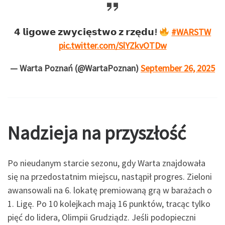
𝟰 𝗹𝗶𝗴𝗼𝘄𝗲 𝘇𝘄𝘆𝗰𝗶𝗲̨𝘀𝘁𝘄𝗼 𝘇 𝗿𝘇𝗲̨𝗱𝘂!
#WARSTW
pic.twitter.com/SlYZkvOTDw
— Warta Poznań (@WartaPoznan)
September 26, 2025
Nadzieja na przyszłość
Po nieudanym starcie sezonu, gdy Warta znajdowała
się na przedostatnim miejscu, nastąpił progres. Zieloni
awansowali na 6. lokatę premiowaną grą w barażach o
1. Ligę. Po 10 kolejkach mają 16 punktów, tracąc tylko
pięć do lidera, Olimpii Grudziądz. Jeśli podopieczni