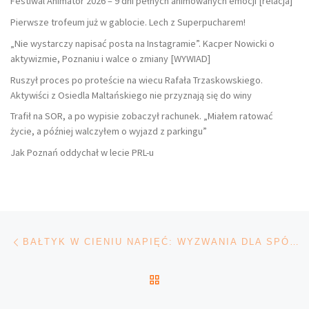
Festiwal Animator 2026 – 9 dni pełnych animowanych emocji [relacja]
Pierwsze trofeum już w gablocie. Lech z Superpucharem!
„Nie wystarczy napisać posta na Instagramie”. Kacper Nowicki o
aktywizmie, Poznaniu i walce o zmiany [WYWIAD]
Ruszył proces po proteście na wiecu Rafała Trzaskowskiego.
Aktywiści z Osiedla Maltańskiego nie przyznają się do winy
Trafił na SOR, a po wypisie zobaczył rachunek. „Miałem ratować
życie, a później walczyłem o wyjazd z parkingu”
Jak Poznań oddychał w lecie PRL-u
Nawigacja wpisu
Poprzedni wpis
BAŁTYK W CIENIU NAPIĘĆ: WYZWANIA DLA SPÓJNOŚCI SOJUSZU
POWRÓT DO LISTY POS
Na