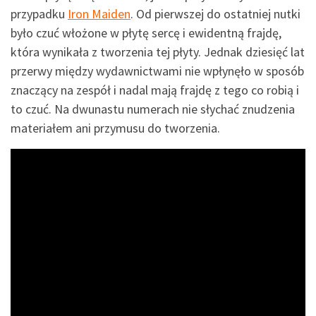
przypadku
Iron Maiden
. Od pierwszej do ostatniej nutki
było czuć włożone w płytę sercę i ewidentną frajdę,
która wynikała z tworzenia tej płyty. Jednak dziesięć lat
przerwy między wydawnictwami nie wpłynęło w sposób
znaczący na zespół i nadal mają frajdę z tego co robią i
to czuć. Na dwunastu numerach nie słychać znudzenia
materiałem ani przymusu do tworzenia.