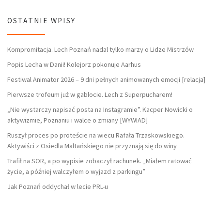
OSTATNIE WPISY
Kompromitacja. Lech Poznań nadal tylko marzy o Lidze Mistrzów
Popis Lecha w Danii! Kolejorz pokonuje Aarhus
Festiwal Animator 2026 – 9 dni pełnych animowanych emocji [relacja]
Pierwsze trofeum już w gablocie. Lech z Superpucharem!
„Nie wystarczy napisać posta na Instagramie”. Kacper Nowicki o
aktywizmie, Poznaniu i walce o zmiany [WYWIAD]
Ruszył proces po proteście na wiecu Rafała Trzaskowskiego.
Aktywiści z Osiedla Maltańskiego nie przyznają się do winy
Trafił na SOR, a po wypisie zobaczył rachunek. „Miałem ratować
życie, a później walczyłem o wyjazd z parkingu”
Jak Poznań oddychał w lecie PRL-u