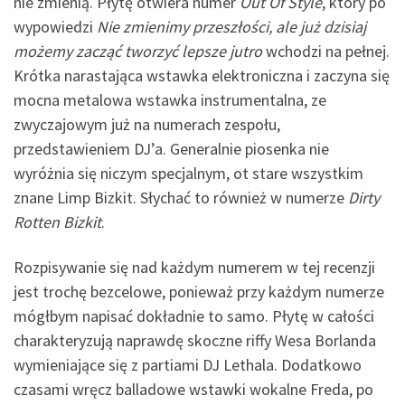
nie zmienią. Płytę otwiera numer
Out Of Style
, który po
wypowiedzi
Nie zmienimy przeszłości, ale już dzisiaj
możemy zacząć tworzyć lepsze jutro
wchodzi na pełnej.
Krótka narastająca wstawka elektroniczna i zaczyna się
mocna metalowa wstawka instrumentalna, ze
zwyczajowym już na numerach zespołu,
przedstawieniem DJ’a. Generalnie piosenka nie
wyróżnia się niczym specjalnym, ot stare wszystkim
znane Limp Bizkit. Słychać to również w numerze
Dirty
Rotten Bizkit
.
Rozpisywanie się nad każdym numerem w tej recenzji
jest trochę bezcelowe, ponieważ przy każdym numerze
mógłbym napisać dokładnie to samo. Płytę w całości
charakteryzują naprawdę skoczne riffy Wesa Borlanda
wymieniające się z partiami DJ Lethala. Dodatkowo
czasami wręcz balladowe wstawki wokalne Freda, po