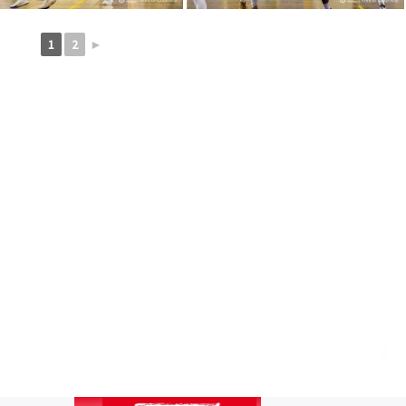
1
2
►