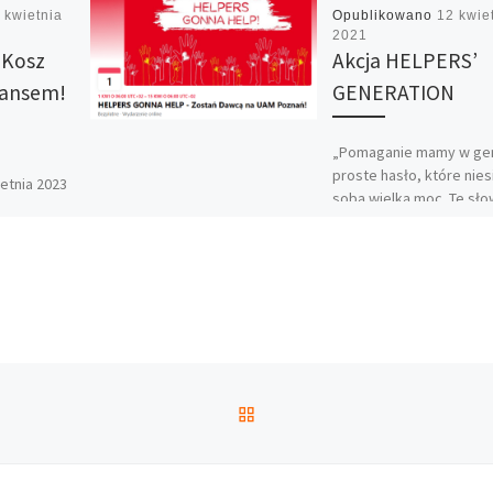
 kwietnia
Opublikowano
12 kwie
2021
 Kosz
Akcja HELPERS’
wansem!
GENERATION
„Pomaganie mamy w ge
proste hasło, które nies
etnia 2023
sobą wielką moc. Te sł
chniki
promują fundację DKMS,
 się
która każdego dnia
 finałowy
poszukuje Dawców […]
ej w
m […]
POWRÓT DO LISTY POS