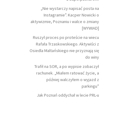
„Nie wystarczy napisać posta na
Instagramie”. Kacper Nowicki o
aktywizmie, Poznaniu i walce o zmiany
[WYWIAD]
Ruszył proces po proteście na wiecu
Rafała Trzaskowskiego. Aktywiści z
Osiedla Maltańskiego nie przyznają się
do winy
Trafił na SOR, a po wypisie zobaczył
rachunek. „Miałem ratować życie, a
później walczyłem o wyjazd z
parkingu”
Jak Poznań oddychał w lecie PRL-u