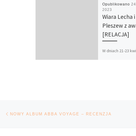
Opublikowano
24
2023
Wiara Lecha i
Pleszew z a
[RELACJA]
W dniach 21-23 kwi
roku na hali Polite
Poznańskiej odbył
trzydniowy turniej
Trzeciej Ligi Męski
koszykówce. W ty
Nawigacja wpisu
Poprzedni wpis
NOWY ALBUM ABBA VOYAGE – RECENZJA