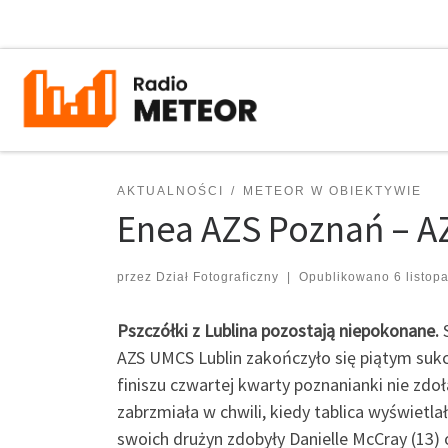
Przejdź do treści
AKTUALNOŚCI
METEOR W OBIEKTYWIE
Enea AZS Poznań – A
przez
Dział Fotograficzny
|
Opublikowano
6 listop
Pszczółki z Lublina pozostają niepokonane.
AZS UMCS Lublin zakończyło się piątym suk
finiszu czwartej kwarty poznanianki nie zd
zabrzmiała w chwili, kiedy tablica wyświetlał
swoich drużyn zdobyły Danielle McCray (13) 