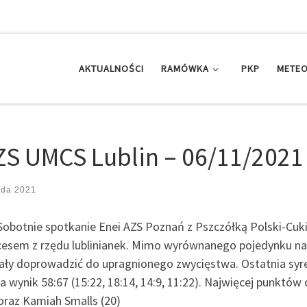
AKTUALNOŚCI
RAMÓWKA
PKP
METEO
ZS UMCS Lublin – 06/11/2021
ada 2021
Sobotnie spotkanie Enei AZS Poznań z Pszczółką Polski-Cuk
cesem z rzędu lublinianek. Mimo wyrównanego pojedynku na
ołały doprowadzić do upragnionego zwycięstwa. Ostatnia syr
a wynik 58:67 (15:22, 18:14, 14:9, 11:22). Najwięcej punktów 
oraz Kamiah Smalls (20)