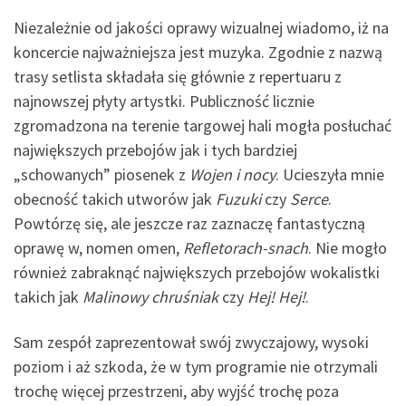
Niezależnie od jakości oprawy wizualnej wiadomo, iż na
koncercie najważniejsza jest muzyka. Zgodnie z nazwą
trasy setlista składała się głównie z repertuaru z
najnowszej płyty artystki. Publiczność licznie
zgromadzona na terenie targowej hali mogła posłuchać
największych przebojów jak i tych bardziej
„schowanych” piosenek z
Wojen i nocy
. Ucieszyła mnie
obecność takich utworów jak
Fuzuki
czy
Serce
.
Powtórzę się, ale jeszcze raz zaznaczę fantastyczną
oprawę w, nomen omen,
Refletorach-snach
. Nie mogło
również zabraknąć największych przebojów wokalistki
takich jak
Malinowy chruśniak
czy
Hej! Hej!
.
Sam zespół zaprezentował swój zwyczajowy, wysoki
poziom i aż szkoda, że w tym programie nie otrzymali
trochę więcej przestrzeni, aby wyjść trochę poza