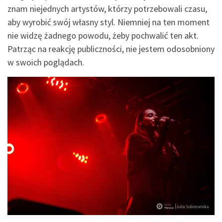
znam niejednych artystów, którzy potrzebowali czasu,
aby wyrobić swój własny styl. Niemniej na ten moment
nie widzę żadnego powodu, żeby pochwalić ten akt.
Patrząc na reakcję publiczności, nie jestem odosobniony
w swoich poglądach.