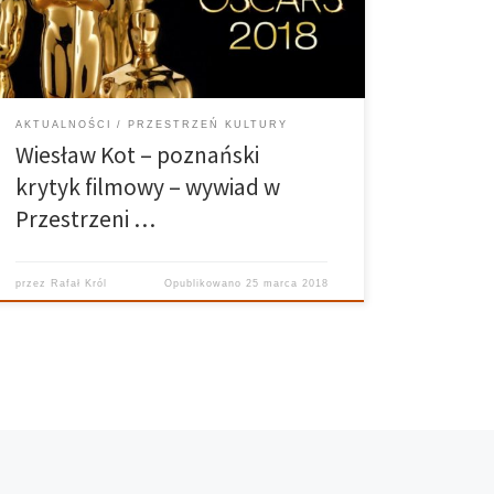
Kultury gościli poznańskiego krytyka filmowego –
Wiesława Kota. Pan Wiesław oraz dziennikarze
podsumowali tegoroczne […]
AKTUALNOŚCI
PRZESTRZEŃ KULTURY
Wiesław Kot – poznański
krytyk filmowy – wywiad w
Przestrzeni …
przez
Rafał Król
Opublikowano
25 marca 2018