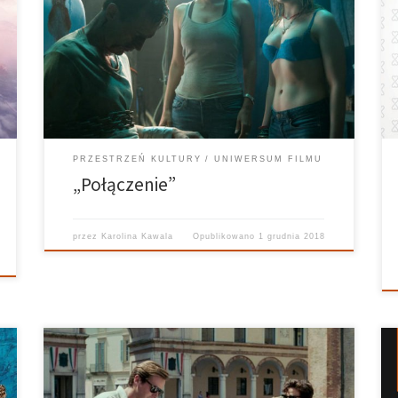
Kawala Realizuje: Ania Bielec Grafika: Kuba Siedlecki
„Połączenie” to amerykański thriller z 2013 roku Halle
Berry i Abigail Breslin w roli głównej. Jordan Tuner
(Halle Berry) jest operatorką linii alarmowej 911.
Kobieta jest przyzwyczajona […]
PRZESTRZEŃ KULTURY
UNIWERSUM FILMU
„Połączenie”
przez
Karolina Kawala
Opublikowano
1 grudnia 2018
Uniwersum Filmu – 23.10.2018 Prowadzi: Karolina
Kawala Realizuje: Ania Bielec Grafika: Kuba Siedlecki