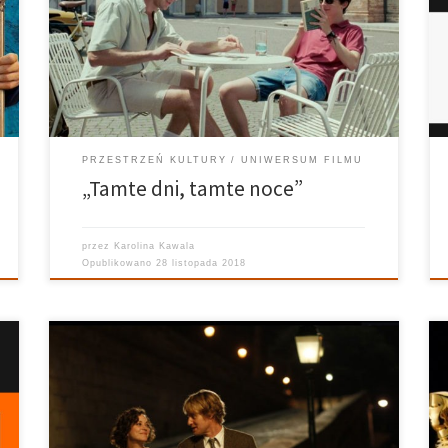
„Tamte dni, tamte noce”– film dramatyczny z 2017
roku w reżyserii Luki Guadagnino. Obraz powstał na
podstawie scenariusza Jamesa Ivory’ego, opartego na
powieści André Acimana z 2007 […]
PRZESTRZEŃ KULTURY
UNIWERSUM FILMU
„Tamte dni, tamte noce”
przez
Karolina Kawala
Opublikowano
28 listopada 2018
Uniwersum Filmu Prowadzi: Karolina Kawala „O
północy w Paryżu” to amerykańsko-hiszpańska
komedia romantyczna z 2011 roku kontynuująca cykl
filmów Woodego Allena, których akcja osadzona jest