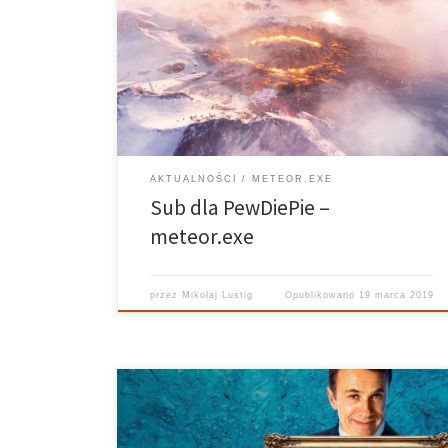
Realizator: Maciej Markowski Zapraszamy do
przesłuchania meteor.exe. Wspomnimy o tym, jak
media społecznościowe wpływają na ludzi, gdzie
jeszcze pojawi się tryb Battle Royale oraz jakie filmy
na podstawie gier warto obejrzeć. Sytuacja w […]
AKTUALNOŚCI
METEOR.EXE
Sub dla PewDiePie –
meteor.exe
przez
Mikołaj Lustig
Opublikowano
19 marca 2019
Uniwersum Filmu– 2o.11.2018 Prowadzi: Karolina
Kawala Realizuje: Ania Bielec Grafika: Kuba Siedlecki