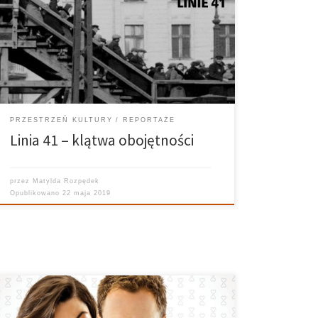
światowej, w samym centrum Łodzi mieściło się
żydowskie getto. Jeśli ktoś chciał przejechać na drugą
stronę miasta musiał skorzystać z linii 41. Każdy, kto
chociaż raz wsiadł w ten tramwaj był świadkiem […]
PRZESTRZEŃ KULTURY
REPORTAŻE
Linia 41 – klątwa obojętności
przez
Matylda Rozpędek
Opublikowano
22 maja 2019
Uniwersum Filmu – 06.11.2018 Prowadzi: Karolina