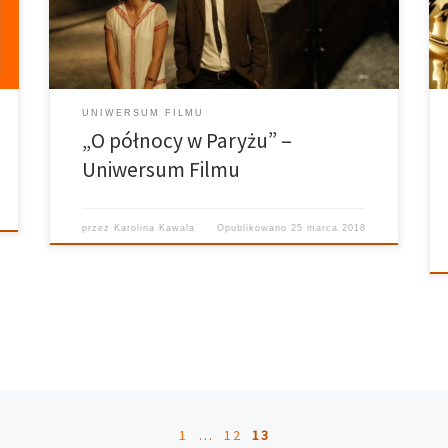
w miastach europejskich. W filmie przedstawiona jest
historia Gila granego przez Owena Wilsona. Gil to […]
UNIWERSUM FILMU
„O północy w Paryżu” –
Uniwersum Filmu
przez
Karolina Kawala
Opublikowano
25 marca 2018
1
…
12
13