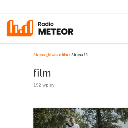
Przejdź do treści
Strona główna
»
film
»
Strona 13
film
192 wpisy
W jednym momencie cały świat może się zawalić.