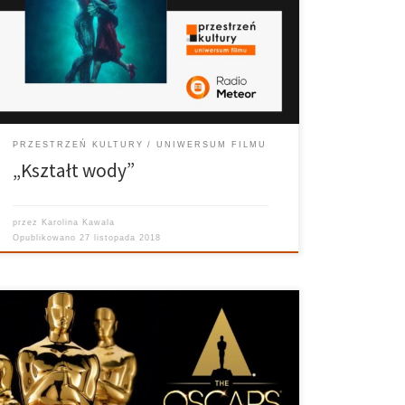
„Kształt wody” to amerykański film fantasy z 2017 roku
w reżyserii Guillermo del Toro. Laureat nagrody
Amerykańskiej Akademii Sztuki i Wiedzy Filmowej w
czterech kategoriach. Akcja […]
PRZESTRZEŃ KULTURY
UNIWERSUM FILMU
„Kształt wody”
przez
Karolina Kawala
Opublikowano
27 listopada 2018
Przestrzeń Kultury – 06.03.2018 Prowadzi: Patrycja
Dolecka, Ania Łuczak, Mateusz Cholewa Na początku
marca w studiu Radia Meteor Patrycja Dolecka, Ania
Łuczak i Mateusz Cholewa w audycji Przestrzeń