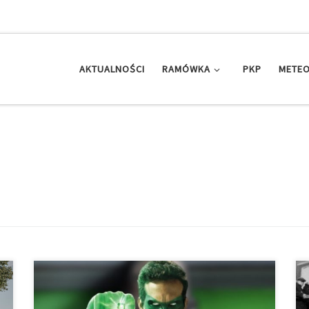
AKTUALNOŚCI
RAMÓWKA
PKP
METEO
Prowadzący: Albert Cichy, Matylda Rozpędek
Realizatorka: Agata Gliniecka Green Lantern jest