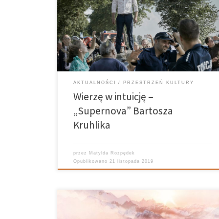
Wszystko, co dotychczas braliśmy za pewnik ulotni się.
Zniknie. Odejdzie. Filmowy debiut młodego reżysera
Bartosza Kruhlika taki jest. Jako widzowie przeżywamy
jedynie parę godzin z bohaterami. Jeden dzień,
jedno miejsce, jedno wydarzenie. […]
AKTUALNOŚCI
PRZESTRZEŃ KULTURY
Wierzę w intuicję –
„Supernova” Bartosza
Kruhlika
przez
Matylda Rozpędek
Opublikowano
21 listopada 2019
Prowadzący: Mikołaj Lustig, Mateusz Stasiak