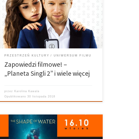
Kawala Realizuje: Ania Bielec Grafika: Kuba Siedlecki
Ciekawi nowości, jakie ostatnio weszły lub wejdą na
ekrany kin w całej Polsce? Przygotowałam dla Was
kilka propozycji, które – mam nadzieję – znajdą się na
waszej […]
PRZESTRZEŃ KULTURY
UNIWERSUM FILMU
Zapowiedzi filmowe! –
„Planeta Singli 2” i wiele więcej
przez
Karolina Kawala
Opublikowano
30 listopada 2018
Uniwersum Filmu – 16.10.2018 Prowadzi: Karolina
Kawala Realizuje: Ania Bielec Grafika: Kuba Siedlecki