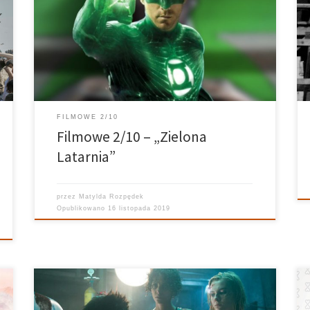
kolejną fikcyjną postacią, znaną przede wszystkim z
serii komiksów publikowanej przez DC Comics.
Reżyserem, który podjął się wyzwania zekranizowania
przygód zielonego superbohatera, jest Martin
Campbell. Nowozelandzki twórca ma na […]
FILMOWE 2/10
Filmowe 2/10 – „Zielona
Latarnia”
przez
Matylda Rozpędek
Opublikowano
16 listopada 2019
Uniwersum Filmu – 13.11.2018 Prowadzi: Karolina