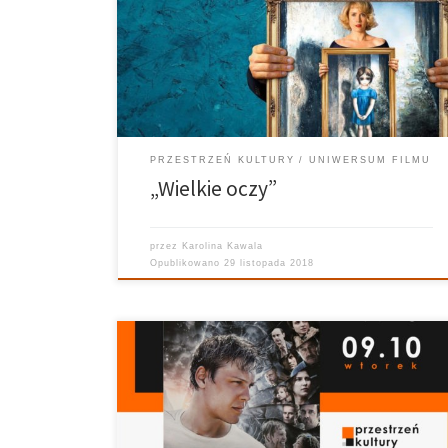
Wielkie oczy to amerykański film biograficzny z 2014
roku w reżyserii Tima Burtona o życiu amerykańskiej
malarki Margaret Keane. Scenariusz opracowali Scott
Alexander i Larry Karaszewski. W latach […]
PRZESTRZEŃ KULTURY
UNIWERSUM FILMU
„Wielkie oczy”
przez
Karolina Kawala
Opublikowano
29 listopada 2018
Uniwersum Filmu – 09.10.2018 Prowadzi: Karolina
Kawala Realizuje: Ania Bielec Grafika: Kuba Siedlecki
,,Najlepszy” to polski film fabularny w reżyserii Łukasza
Palkowskiego z 2017 roku. W rolach głównych wystąpili