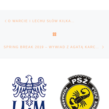
Nawigacja wpisu
Poprzedni wpis
O WARCIE I LECHU SŁÓW KILKA…
POWRÓT DO LISTY POS
Na
SPRING BREAK 2019 – WYWIAD Z AGATĄ KARCZEWSKĄ