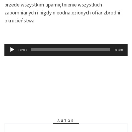
przede wszystkim upamiętnienie wszystkich
zapomnianych i nigdy nieodnalezionych ofiar zbrodni i
okrucieństwa.
Odtwarzacz
00:00
00:00
plików
dźwiękowych
AUTOR