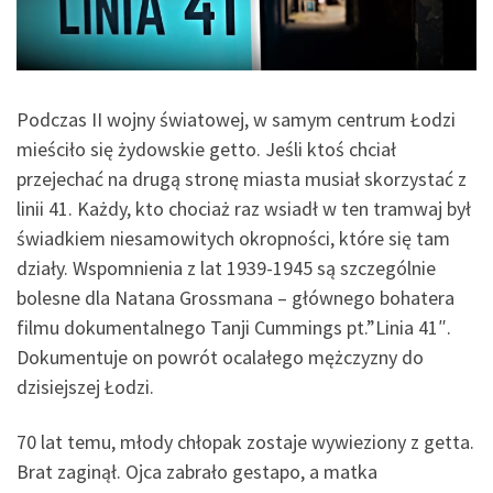
Podczas II wojny światowej, w samym centrum Łodzi
mieściło się żydowskie getto. Jeśli ktoś chciał
przejechać na drugą stronę miasta musiał skorzystać z
linii 41. Każdy, kto chociaż raz wsiadł w ten tramwaj był
świadkiem niesamowitych okropności, które się tam
działy. Wspomnienia z lat 1939-1945 są szczególnie
bolesne dla Natana Grossmana – głównego bohatera
filmu dokumentalnego Tanji Cummings pt.”Linia 41″.
Dokumentuje on powrót ocalałego mężczyzny do
dzisiejszej Łodzi.
70 lat temu, młody chłopak zostaje wywieziony z getta.
Brat zaginął. Ojca zabrało gestapo, a matka