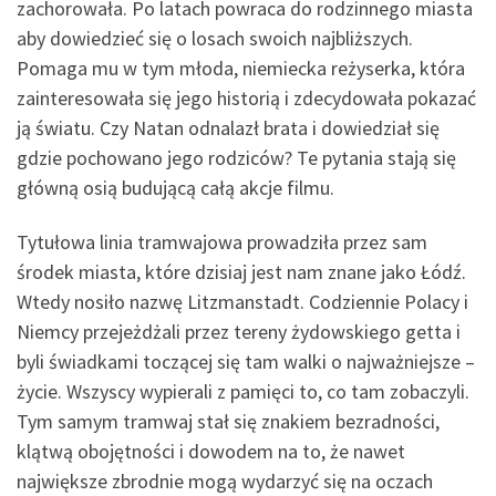
zachorowała. Po latach powraca do rodzinnego miasta
aby dowiedzieć się o losach swoich najbliższych.
Pomaga mu w tym młoda, niemiecka reżyserka, która
zainteresowała się jego historią i zdecydowała pokazać
ją światu. Czy Natan odnalazł brata i dowiedział się
gdzie pochowano jego rodziców? Te pytania stają się
główną osią budującą całą akcje filmu.
Tytułowa linia tramwajowa prowadziła przez sam
środek miasta, które dzisiaj jest nam znane jako Łódź.
Wtedy nosiło nazwę Litzmanstadt. Codziennie Polacy i
Niemcy przejeżdżali przez tereny żydowskiego getta i
byli świadkami toczącej się tam walki o najważniejsze –
życie. Wszyscy wypierali z pamięci to, co tam zobaczyli.
Tym samym tramwaj stał się znakiem bezradności,
klątwą obojętności i dowodem na to, że nawet
największe zbrodnie mogą wydarzyć się na oczach