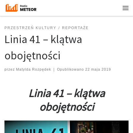
Przejdź do treści
Me
PRZESTRZEŃ KULTURY
REPORTAŻE
Linia 41 – klątwa
obojętności
przez
Matylda Rozpędek
|
Opublikowano
22 maja 2019
Linia 41 – klątwa
obojętności