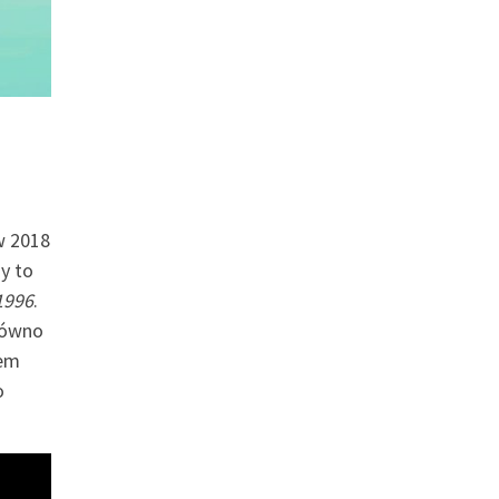
w 2018
y to
1996
.
arówno
sem
o