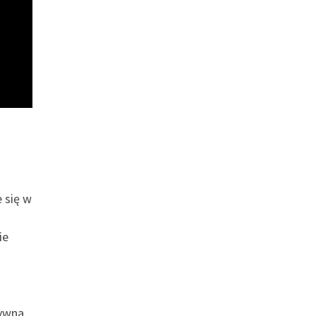
 się w
ie
tywna