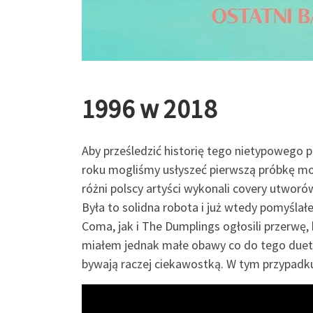
1996 w 2018
Aby prześledzić historię tego nietypowego p
roku mogliśmy usłyszeć pierwszą próbkę możl
różni polscy artyści wykonali covery utworó
Była to solidna robota i już wtedy pomyśla
Coma, jak i The Dumplings ogłosili przerwę, 
miałem jednak małe obawy co do tego duetu
bywają raczej ciekawostką. W tym przypadk