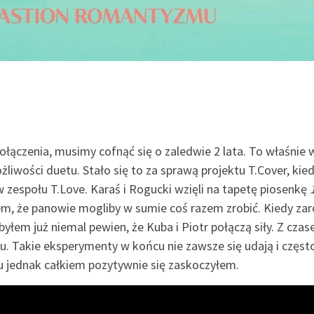
ołączenia, musimy cofnąć się o zaledwie 2 lata. To właśnie 
iwości duetu. Stało się to za sprawą projektu T.Cover, kied
w zespołu T.Love. Karaś i Rogucki wzięli na tapetę piosenkę
łem, że panowie mogliby w sumie coś razem zrobić. Kiedy z
byłem już niemal pewien, że Kuba i Piotr połączą siły. Z cza
. Takie eksperymenty w końcu nie zawsze się udają i częst
u jednak całkiem pozytywnie się zaskoczyłem.