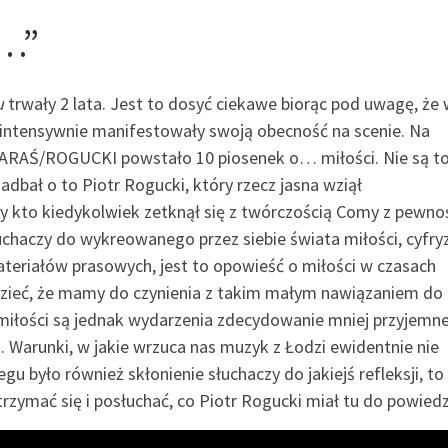
ł…”
u
trwały 2 lata. Jest to dosyć ciekawe biorąc pod uwagę, że
 intensywnie manifestowały swoją obecność na scenie. Na
u KARAŚ/ROGUCKI powstało 10 piosenek o… miłości. Nie są t
adbał o to Piotr Rogucki, który rzecz jasna wziął
y kto kiedykolwiek zetknął się z twórczością Comy z pewno
uchaczy do wykreowanego przez siebie świata miłości, cyfryza
teriałów prasowych, jest to opowieść o miłości w czasach
zieć, że mamy do czynienia z takim małym nawiązaniem do
miłości są jednak wydarzenia zdecydowanie mniej przyjemne
. Warunki, w jakie wrzuca nas muzyk z Łodzi ewidentnie nie
gu było również skłonienie słuchaczy do jakiejś refleksji, to
rzymać się i posłuchać, co Piotr Rogucki miał tu do powiedz