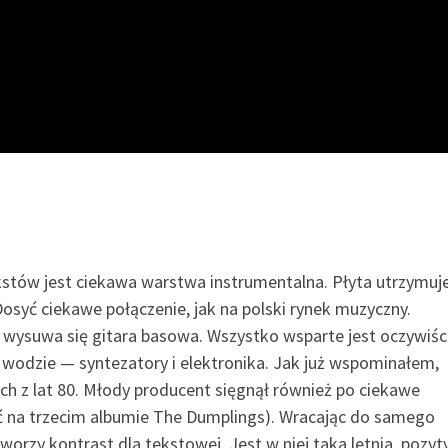
stów jest ciekawa warstwa instrumentalna. Płyta utrzymuje
Dosyć ciekawe połączenie, jak na polski rynek muzyczny.
wysuwa się gitara basowa. Wszystko wsparte jest oczywiśc
w wodzie — syntezatory i elektronika. Jak już wspominałem,
 z lat 80. Młody producent sięgnął również po ciekawe
eć na trzecim albumie The Dumplings). Wracając do samego
orzy kontrast dla tekstowej. Jest w niej taka letnia, pozy