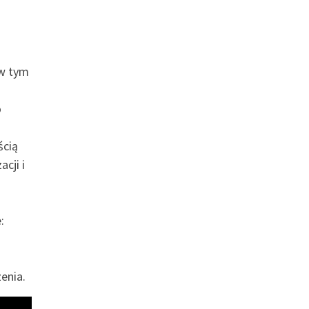
 w tym
o
ścią
cji i
:
enia.