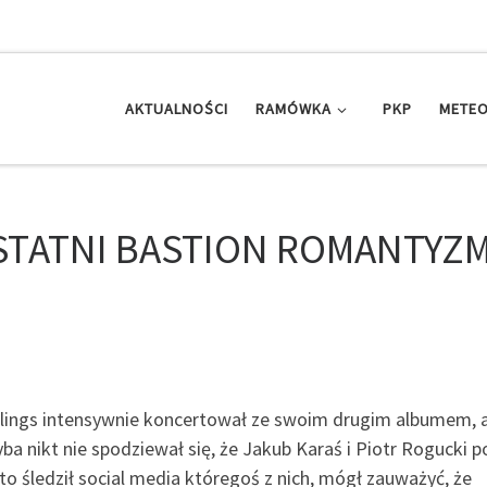
AKTUALNOŚCI
RAMÓWKA
PKP
METEO
STATNI BASTION ROMANTYZ
plings intensywnie koncertował ze swoim drugim albumem, 
ba nikt nie spodziewał się, że Jakub Karaś i Piotr Rogucki p
to śledził social media któregoś z nich, mógł zauważyć, że