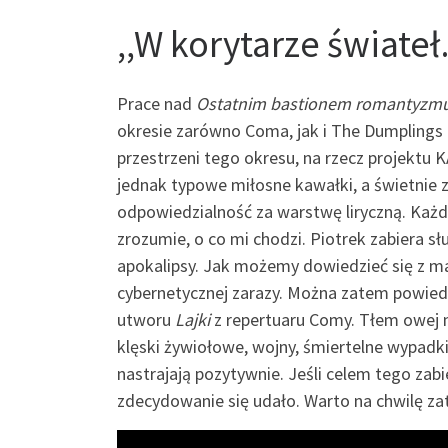
,,W korytarze świate
Prace nad
Ostatnim bastionem romantyzm
okresie zarówno Coma, jak i The Dumplings
przestrzeni tego okresu, na rzecz projekt
jednak typowe miłosne kawałki, a świetnie z
odpowiedzialność za warstwę liryczną. Każd
zrozumie, o co mi chodzi. Piotrek zabiera sł
apokalipsy. Jak możemy dowiedzieć się z ma
cybernetycznej zarazy. Można zatem powied
utworu
Lajki
z repertuaru Comy. Tłem owej 
klęski żywiołowe, wojny, śmiertelne wypadki
nastrajają pozytywnie. Jeśli celem tego zabie
zdecydowanie się udało. Warto na chwilę zat