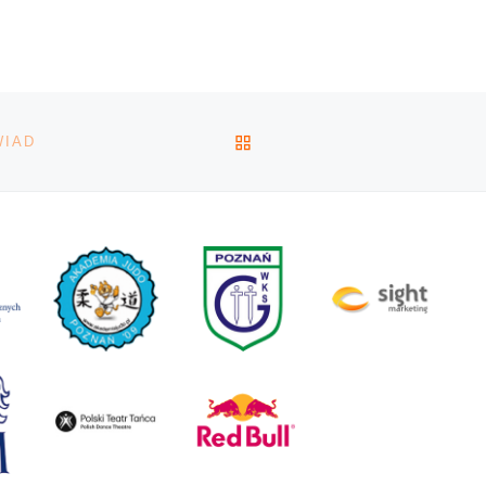
promować ich marki oso
rzez
oraz przynosić dochód.
POWRÓT DO LISTY POS
WIAD