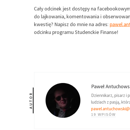
Cały odcinek jest dostępy na facebookow
do lajkowania, komentowania i obserwowani
kwestię? Napisz do mnie na adres:
pawel.an
odcinku programu Studenckie Finanse!
Paweł Antuchows
AUTOR
Dziennikarz, pisarz i
ludziach z pasją, któ
pawel.antuchowski@m
19 WPISÓW