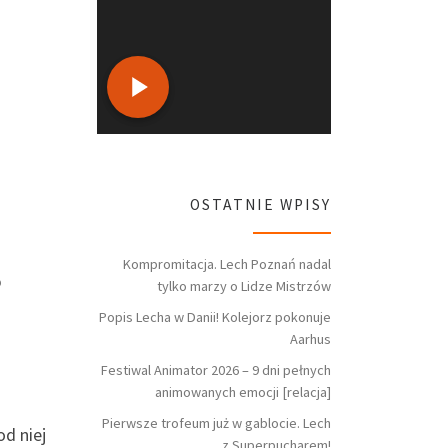
OSTATNIE WPISY
Kompromitacja. Lech Poznań nadal
o
tylko marzy o Lidze Mistrzów
Popis Lecha w Danii! Kolejorz pokonuje
Aarhus
Festiwal Animator 2026 – 9 dni pełnych
animowanych emocji [relacja]
Pierwsze trofeum już w gablocie. Lech
od niej
z Superpucharem!