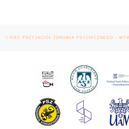
transmitowanym p
Planetę […]
Nawigacja wpisu
Poprzedni wpis
SIEĆ PRZYJACIÓŁ ZDROWIA PSYCHICZNEGO – WY