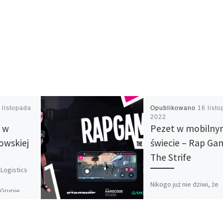
 listopada
Opublikowano
16 list
2022
a w
Pezet w mobiln
owskiej
świecie – Rap Ga
The Strife
Logistics
ń
Nikogo już nie dziwi, że
 Grupie
raperzy oprócz robienia
traklasy w
muzyki zajmują się innym
pierwszym
działalnościami, które m
kaniu