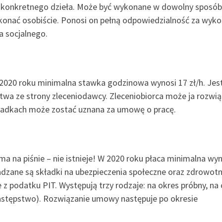
 konkretnego dzieła. Może być wykonane w dowolny sposób
ykonać osobiście. Ponosi on pełną odpowiedzialność za wyk
a socjalnego.
2020 roku minimalna stawka godzinowa wynosi 17 zł/h. Jes
ctwa ze strony zleceniodawcy. Zleceniobiorca może ja rozwi
adkach może zostać uznana za umowę o pracę.
ma na piśnie – nie istnieje! W 2020 roku płaca minimalna wy
zane są składki na ubezpieczenia społeczne oraz zdrowotn
 z podatku PIT. Występują trzy rodzaje: na okres próbny, na
 zastępstwo). Rozwiązanie umowy następuje po okresie