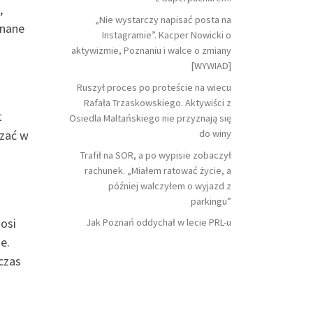
,
„Nie wystarczy napisać posta na
onane
Instagramie”. Kacper Nowicki o
aktywizmie, Poznaniu i walce o zmiany
[WYWIAD]
Ruszył proces po proteście na wiecu
Rafała Trzaskowskiego. Aktywiści z
t
Osiedla Maltańskiego nie przyznają się
do winy
ązać w
Trafił na SOR, a po wypisie zobaczył
rachunek. „Miałem ratować życie, a
później walczyłem o wyjazd z
parkingu”
nosi
Jak Poznań oddychał w lecie PRL-u
e.
 czas