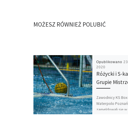
MOŻESZ RÓWNIEŻ POLUBIĆ
Opublikowano
23
2020
Różycki i S-k
Grupie Mistrz
Zawodnicy KS Box 
Waterpolo Pozna
zameldowali się w
Mistrzowskiej Eks
piłce wodnej. W 
historycznym spot