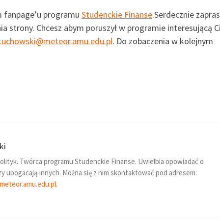
ym fanpage’u programu
Studenckie Finanse
.Serdecznie zapra
a strony. Chcesz abym poruszył w programie interesującą C
tuchowski@meteor.amu.edu.pl
. Do zobaczenia w kolejnym
ki
 polityk. Twórca programu Studenckie Finanse. Uwielbia opowiadać o
rzy ubogacają innych. Można się z nim skontaktować pod adresem:
eteor.amu.edu.pl.