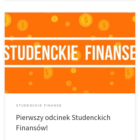
W chwili pisania tego artykułu pierwszy odcinek Studenckich
Finansów obejrzeliście 3 tysiące razy! To bardzo budujące! O
formach pomocy materialnej dla studentów rozmawiałem z
Janem Białkiem. Możliwości jest kilka Podczas mojej rozmowy z
Janem Białkiem – Przewodniczącym Komisji Socjalno-
Ekonomicznej Zarządu […]
STUDENCKIE FINANSE
Pierwszy odcinek Studenckich
Finansów!