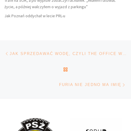
Trafił na SOR, a po wypisie zobaczył rachunek. „Miałem ratować
życie, a później walczyłem o wyjazd z parkingu”
Jak Poznań oddychał w lecie PRL-u
Nawigacja wpisu
Poprzedni wpis
JAK SPRZEDAWAĆ WODĘ, CZYLI THE OFFICE W POLSKIEJ WERSJI
POWRÓT DO LISTY POS
Na
FURIA NIE JEDNO MA IMIĘ