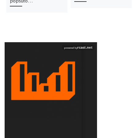
popsuło…