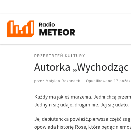
Przejdź do treści
PRZESTRZEŃ KULTURY
Autorka „Wychodząc z
przez
Matylda Rozpędek
|
Opublikowano
17 paźdz
Każdy ma jakieś marzenia. Jedni chcą przemi
Jednym się udaje, drugim nie. Jej się udało.
Jej debiutancka powieść,pierwsza część sag
opowiada historię
Rose, która będąc niemow