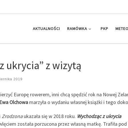
AKTUALNOŚCI
RAMÓWKA
PKP
METEO
 ukrycia” z wizytą
iernika 2019
erzyć Europę rowerem, inni chcą spędzić rok na Nowej Zelan
Ewa Olchowa
marzyła o wydaniu własnej książki i tego doko
i
Zrodzona
ukazała się w 2018 roku.
Wychodząc z ukrycia
lęciem została porzucona przez własną matkę. Trafiła pod