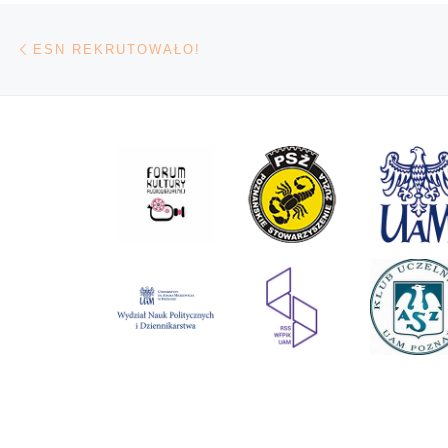
Nawigacja wpisu
Poprzedni wpis
ESN REKRUTOWAŁO!