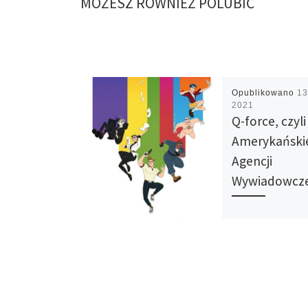
MOŻESZ RÓWNIEŻ POLUBIĆ
Opublikowano
13
2021
Q-force, czyli
Amerykański
Agencji
Wywiadowcze
Nowy serial anim
Netflixa – Q-force 
pozycja z tych sk
dla starszej widow
Opowiada historie
agenta Mary, któr