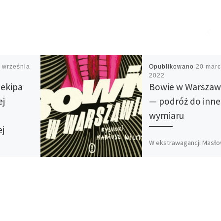
 września
Opublikowano
20 mar
2022
 ekipa
Bowie w Warszaw
ej
— podróż do inn
wymiaru
j
W ekstrawagancji Masł
dorównuje brytyjskiej ik
owany
popkultury. Wydawnict
– to kolejna
Literackie David Bowie
ierowanych
przejazdem w Warszawi
ni.
Najnowsza sztuka Dorot
 tajnego
Masłowskiej powstała z
y […]
myślą o […]