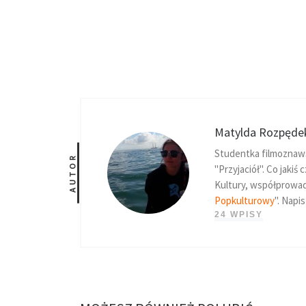
Matylda Rozpęde
Studentka filmoznawst
AUTOR
"Przyjaciół". Co jaki
Kultury, współprowad
Popkulturowy
". Napi
24 WPISY