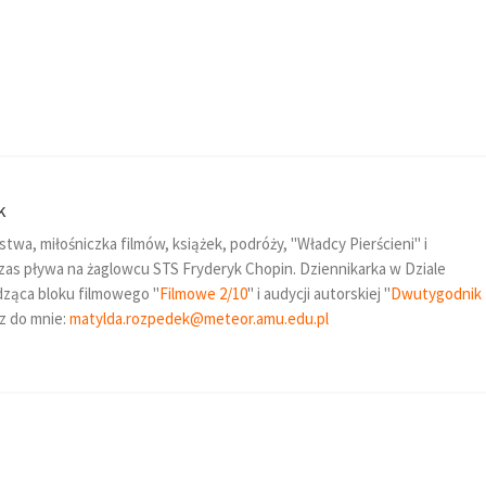
k
wa, miłośniczka filmów, książek, podróży, "Władcy Pierścieni" i
ś czas pływa na żaglowcu STS Fryderyk Chopin. Dziennikarka w Dziale
ząca bloku filmowego "
Filmowe 2/10
" i audycji autorskiej "
Dwutygodnik
sz do mnie:
matylda.rozpedek@meteor.amu.edu.pl