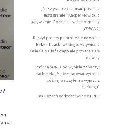
„Nie wystarczy napisać posta na
Instagramie”. Kacper Nowicki o
aktywizmie, Poznaniu i walce o zmiany
[WYWIAD]
Ruszył proces po proteście na wiecu
Rafała Trzaskowskiego. Aktywiści z
Osiedla Maltańskiego nie przyznają się
do winy
Trafił na SOR, a po wypisie zobaczył
rachunek. „Miałem ratować życie, a
później walczyłem o wyjazd z
parkingu”
sać
Jak Poznań oddychał w lecie PRL-u
zem
 sama