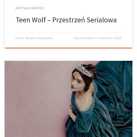
AKTUALNOŚCI
Teen Wolf – Przestrzeń Serialowa
przez
Natalia Rojewska
Opublikowano
6 kwietnia 2018
Przestrzeń Serialowa – 27.11.2017 Prowadzi: Natalia Rojewska,
Rafał Król Realizuje: Ania Bielec Grafika: Kuba Siedlecki Brytyjskich
seriali kostiumowych w ostatnim czasie pojawiło się kilka – The
Crown czy Poldark, ale dzisiaj zastanowimy się dlaczego warto
obejrzeć Victorię, produkcję przedstawiającą losy […]