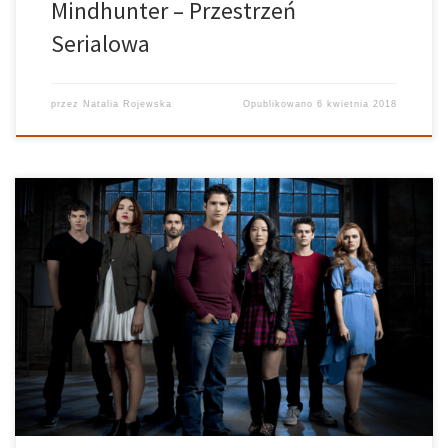
Mindhunter – Przestrzeń
Serialowa
przez
Natalia Rojewska
Opublikowano
6 kwietnia 2018
Przestrzeń Serialowa – 04.12.2017 Prowadzi: Natalia Rojewska,
Rafał Król Realizuje: Ania Bielec Grafika: Kuba Siedlecki Jednym z
najpopularniejszych seriali młodzieżowych ostatnich lat, wciąż
bezsprzecznie znajdującym się w moim zestawieniu guilty
pleasure (tł. grzesznych przyjemności), pozostaje Teen
Wolf. Historia przyjaźni Scotta i Stilesa komplikuje się […]