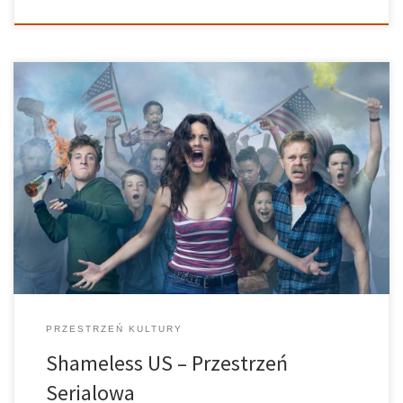
Przestrzeń Serialowa – 15.01.2018 Prowadzi: Natalia Rojewska,
Rafał Król Realizuje: Paweł Grendysa Grafika: Kuba Siedlecki
Wydawać by się mogło, że każdy remake z góry skazany jest na
porażkę – rzadko kiedy dorównuje oryginalnej wersji. Jeszcze
rzadziej okazuje się lepszy od […]
PRZESTRZEŃ KULTURY
Shameless US – Przestrzeń
Serialowa