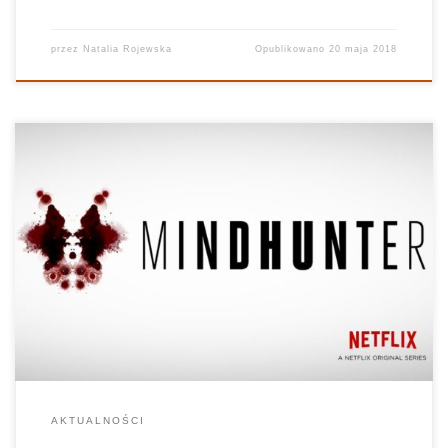
przez
Natalia Rojewska
Opublikowano
20 maja 2018
Przestrzeń Serialowa – 11.12.2017 Prowadzi: Natalia Rojewska,
Rafał Król Realizuje: Ania Bielec Grafika: Kuba Siedlecki
Mindhunter to produkcja Davida Finchera. Wielkie nazwisko
kojarzone z dobrym i mocnym kinem. Nadszedł więc czas na
dobry i mocny serial. Mindhunter powstał na podstawie książki o
[…]
AKTUALNOŚCI