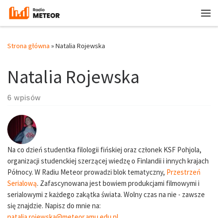
Przejdź do treści
Me
Strona główna
»
Natalia Rojewska
Natalia Rojewska
6 wpisów
Na co dzień studentka filologii fińskiej oraz członek KSF Pohjola,
organizacji studenckiej szerzącej wiedzę o Finlandii i innych krajach
Północy. W Radiu Meteor prowadzi blok tematyczny,
Przestrzeń
Serialową
. Zafascynowana jest bowiem produkcjami filmowymi i
serialowymi z każdego zakątka świata. Wolny czas na nie - zawsze
się znajdzie. Napisz do mnie na:
natalia.rojewska@meteor.amu.edu.pl