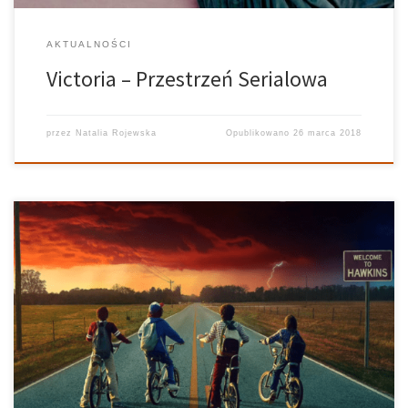
AKTUALNOŚCI
Victoria – Przestrzeń Serialowa
przez
Natalia Rojewska
Opublikowano
26 marca 2018
Przestrzeń Serialowa – 20.11.2017 Prowadzi: Natalia Rojewska,
Rafał Król Realizuje: Ania Bielec Grafika: Kuba Siedlecki Mało kto
nie słyszał jeszcze o Stranger Things, które w zestawieniu
najlepszych seriali Netflixa zajmuje honorowe czwarte miejsce. Do
tej pory, powstały jedynie dwa sezony tej […]