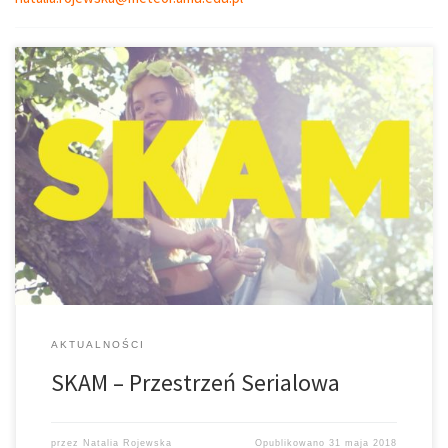
Przestrzeń Serialowa – 22.01.2018 Prowadzi: Natalia Rojewska,
Rafał Król Realizuje: Paweł Grendysa Grafika: Kuba Siedlecki
SKAM, w dosłownym tłumaczeniu – wstyd, to niskobudżetowa
produkcja skierowana do norweskiej młodzieży w wieku
szesnastu lat. Jest to jednak krzywdzące uogólnienie. Zaskoczyła
ona wszystkich, […]
AKTUALNOŚCI
SKAM – Przestrzeń Serialowa
przez
Natalia Rojewska
Opublikowano
31 maja 2018