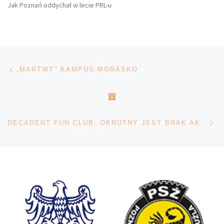
Jak Poznań oddychał w lecie PRL-u
Nawigacja wpisu
Poprzedni wpis
„MARTWY” KAMPUS MORASKO
POWRÓT DO LISTY POS
Na
DECADENT FUN CLUB: OKRUTNY JEST BRAK AKCEPTACJI, ODRZUCENIE I WROGOŚĆ W NASZYM SPOŁECZEŃSTWIE. CIĘŻKO SIĘ W CZYMŚ TAKIM ODNALEŹĆ. [WYWIAD]