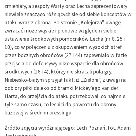
zmieniały, a zespoły Warty oraz Lecha zaprezentowały
niewiele znacząco różniących się od siebie konceptów w
ataku wraz z obroną. Po stronie „Kolejorza” uwagę
zwracać może wąskie i pionowe względem siebie
ustawienie środkowych pomocników Lecha (nr 6, 25 i
10), co w połączeniu z okupowaniem wysokich stref
przez bocznych obrońców (27 i 44) zapewniało w fazie
przejścia do defensywy nikłe wsparcie dla obrońców
środkowych (16 i 4), którzy nie skracali pola gry.
Niebiesko-białym sprzyjał fakt, iż „Zieloni”, z uwagi na
odbiory piłki daleko od bramki Mickey’ego van der
Harta, do przejścia do ataku potrzebowali co najmniej
tyle samo czasu, co lechici do powrotu do obrony
bazowej w średnim pressingu.
Źródło zdjęcia wyróżniającego: Lech Poznań, fot. Adam
Jastrzębowski