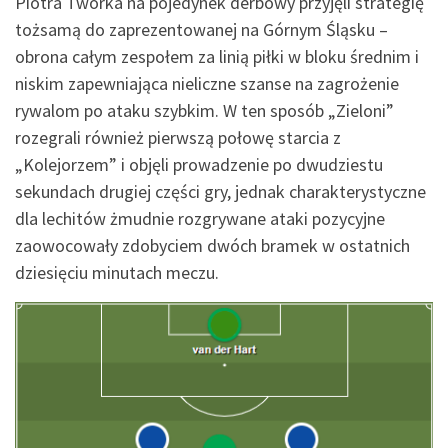
Piotra Tworka na pojedynek derbowy przyjęli strategię
tożsamą do zaprezentowanej na Górnym Śląsku –
obrona całym zespołem za linią piłki w bloku średnim i
niskim zapewniająca nieliczne szanse na zagrożenie
rywalom po ataku szybkim. W ten sposób „Zieloni”
rozegrali również pierwszą połowę starcia z
„Kolejorzem” i objęli prowadzenie po dwudziestu
sekundach drugiej części gry, jednak charakterystyczne
dla lechitów żmudnie rozgrywane ataki pozycyjne
zaowocowały zdobyciem dwóch bramek w ostatnich
dziesięciu minutach meczu.