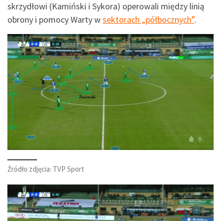
skrzydłowi (Kamiński i Sykora) operowali między linią
obrony i pomocy Warty w
sektorach „półbocznych”
.
Źródło zdjęcia: TVP Sport