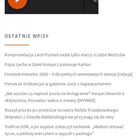
OSTATNIE WPISY
Kompromitacja. Lech Poznań nadal tylko marzy o Lidze Mistrzów
Popis Lecha w Danii! Kolejorz pokonuje Aarhus
Festiwal Animator 2026 – 9 dni pełnych animowanych emocji [relacja]
Pierwsze trofeum już w gablocie. Lech z Superpucharem!
„Nie wystarczy napisać posta na Instagramie”. Kacper Nowicki o
aktywizmie, Poznaniu i walce o zmiany [WYWIAD]
Ruszył proces po proteście na wiecu Rafała Trzaskowskiego.
Aktywiści z Osiedla Maltańskiego nie przyznają się do winy
Trafił na SOR, a po wypisie zobaczył rachunek. „Miałem ratować
życie, a później walczyłem o wyjazd z parkingu”