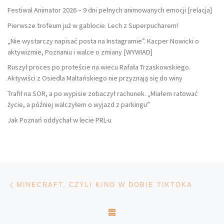
Festiwal Animator 2026 – 9 dni pełnych animowanych emocji [relacja]
Pierwsze trofeum już w gablocie. Lech z Superpucharem!
„Nie wystarczy napisać posta na Instagramie”. Kacper Nowicki o
aktywizmie, Poznaniu i walce o zmiany [WYWIAD]
Ruszył proces po proteście na wiecu Rafała Trzaskowskiego.
Aktywiści z Osiedla Maltańskiego nie przyznają się do winy
Trafił na SOR, a po wypisie zobaczył rachunek. „Miałem ratować
życie, a później walczyłem o wyjazd z parkingu”
Jak Poznań oddychał w lecie PRL-u
Nawigacja wpisu
Poprzedni wpis
MINECRAFT, CZYLI KINO W DOBIE TIKTOKA
POWRÓT DO LISTY POS