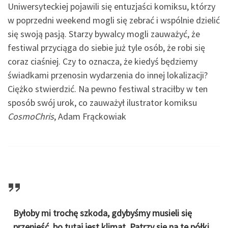
Uniwersyteckiej pojawili się entuzjaści komiksu, którzy
w poprzedni weekend mogli się zebrać i wspólnie dzielić
się swoją pasją. Starzy bywalcy mogli zauważyć, że
festiwal przyciąga do siebie już tyle osób, że robi się
coraz ciaśniej. Czy to oznacza, że kiedyś będziemy
świadkami przenosin wydarzenia do innej lokalizacji?
Ciężko stwierdzić. Na pewno festiwal straciłby w ten
sposób swój urok, co zauważył ilustrator komiksu
CosmoChris
, Adam Frąckowiak
Byłoby mi trochę szkoda, gdybyśmy musieli się
przenieść, bo tutaj jest klimat. Patrzy się na te półki,