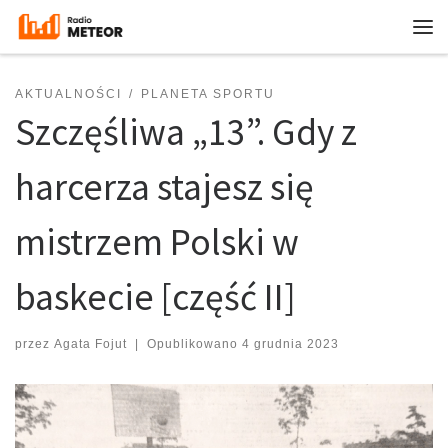
Przejdź do treści
Me
AKTUALNOŚCI
PLANETA SPORTU
Szczęśliwa „13”. Gdy z
harcerza stajesz się
mistrzem Polski w
baskecie [część II]
przez
Agata Fojut
|
Opublikowano
4 grudnia 2023