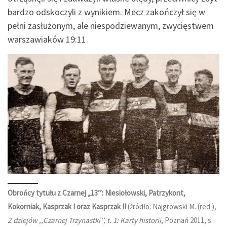
bardzo odskoczyli z wynikiem. Mecz zakończył się w
pełni zasłużonym, ale niespodziewanym, zwycięstwem
warszawiaków 19:11.
Obrońcy tytułu z Czarnej „13’’: Niesiołowski, Patrzykont,
Kokorniak, Kasprzak I oraz Kasprzak II
(źródło: Najgrowski M. (red.),
Z dziejów ,,Czarnej Trzynastki’’, t. 1: Karty historii
, Poznań 2011, s.