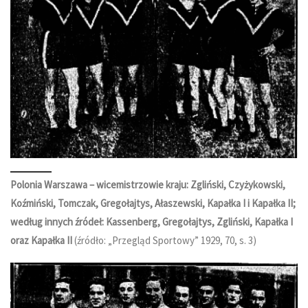
Polonia Warszawa – wicemistrzowie kraju: Zgliński, Czyżykowski,
Koźmiński, Tomczak, Gregołajtys, Ałaszewski, Kapałka I i Kapałka II;
według innych źródeł: Kassenberg, Gregołajtys, Zgliński, Kapałka I
oraz Kapałka II
(źródło: „Przegląd Sportowy” 1929, 70, s. 3)