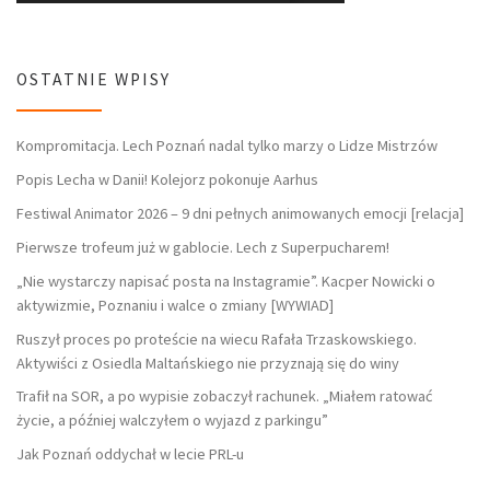
OSTATNIE WPISY
Kompromitacja. Lech Poznań nadal tylko marzy o Lidze Mistrzów
Popis Lecha w Danii! Kolejorz pokonuje Aarhus
Festiwal Animator 2026 – 9 dni pełnych animowanych emocji [relacja]
Pierwsze trofeum już w gablocie. Lech z Superpucharem!
„Nie wystarczy napisać posta na Instagramie”. Kacper Nowicki o
aktywizmie, Poznaniu i walce o zmiany [WYWIAD]
Ruszył proces po proteście na wiecu Rafała Trzaskowskiego.
Aktywiści z Osiedla Maltańskiego nie przyznają się do winy
Trafił na SOR, a po wypisie zobaczył rachunek. „Miałem ratować
życie, a później walczyłem o wyjazd z parkingu”
Jak Poznań oddychał w lecie PRL-u