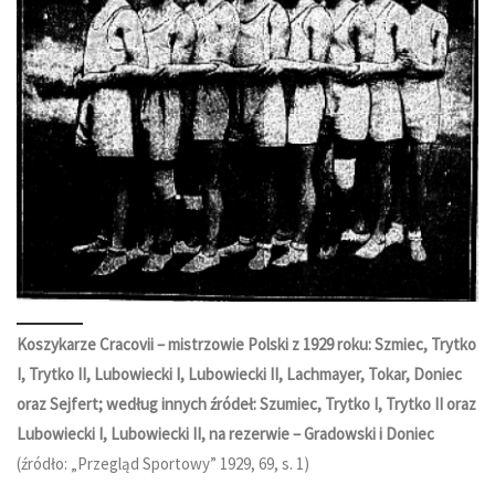
Koszykarze Cracovii – mistrzowie Polski z 1929 roku: Szmiec, Trytko
I, Trytko II, Lubowiecki I, Lubowiecki II, Lachmayer, Tokar, Doniec
oraz Sejfert; według innych źródeł: Szumiec, Trytko I, Trytko II oraz
Lubowiecki I, Lubowiecki II, na rezerwie – Gradowski i Doniec
(źródło: „Przegląd Sportowy” 1929, 69, s. 1)