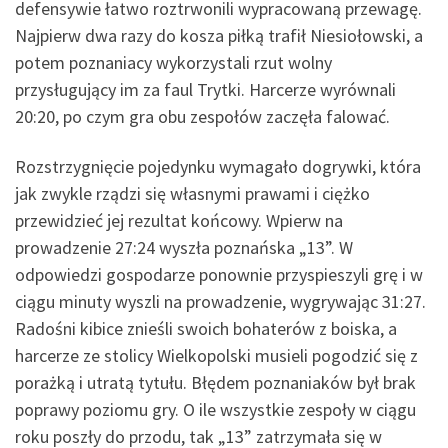
defensywie łatwo roztrwonili wypracowaną przewagę.
Najpierw dwa razy do kosza piłką trafił Niesiołowski, a
potem poznaniacy wykorzystali rzut wolny
przysługujący im za faul Trytki. Harcerze wyrównali
20:20, po czym gra obu zespołów zaczęła falować.
Rozstrzygnięcie pojedynku wymagało dogrywki, która
jak zwykle rządzi się własnymi prawami i ciężko
przewidzieć jej rezultat końcowy. Wpierw na
prowadzenie 27:24 wyszła poznańska „13”. W
odpowiedzi gospodarze ponownie przyspieszyli grę i w
ciągu minuty wyszli na prowadzenie, wygrywając 31:27.
Radośni kibice znieśli swoich bohaterów z boiska, a
harcerze ze stolicy Wielkopolski musieli pogodzić się z
porażką i utratą tytułu. Błędem poznaniaków był brak
poprawy poziomu gry. O ile wszystkie zespoły w ciągu
roku poszły do przodu, tak „13” zatrzymała się w