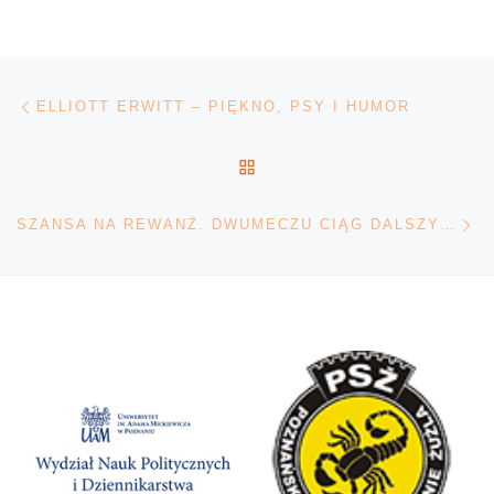
Nawigacja wpisu
Poprzedni wpis
ELLIOTT ERWITT – PIĘKNO, PSY I HUMOR
POWRÓT DO LISTY POS
Na
SZANSA NA REWANŻ. DWUMECZU CIĄG DALSZY [ZAPOWIEDŹ]