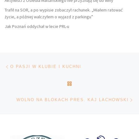
Aktywiści z Osiedla Maltańskiego nie przyznają się do winy
Trafił na SOR, a po wypisie zobaczył rachunek. „Miałem ratować
życie, a później walczyłem o wyjazd z parkingu”
Jak Poznań oddychał w lecie PRL-u
Nawigacja wpisu
Poprzedni wpis
O PASJI W KLUBIE I KUCHNI
POWRÓT DO LISTY POS
Na
WOLNO NA BLOKACH PRES. KAJ LACHOWSKI