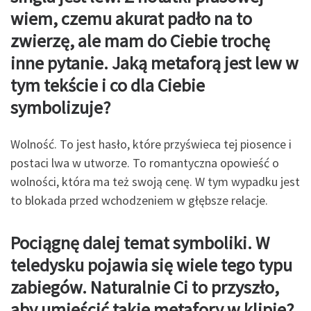
wiem, czemu akurat padło na to
zwierzę, ale mam do Ciebie trochę
inne
pytanie. Jaką metaforą jest lew w
tym tekście i co dla Ciebie
symbolizuje?
Wolność. To jest hasło, które przyświeca tej piosence i
postaci lwa w utworze. To romantyczna opowieść o
wolności, która ma też swoją cenę. W tym wypadku jest
to blokada przed wchodzeniem w głębsze relacje.
Poci
ągnę dalej temat symboliki. W
teledysku pojawia się wiele tego typu
zabieg
ó
w. Naturalnie Ci to przyszło,
aby umieścić takie metafory w klipie?