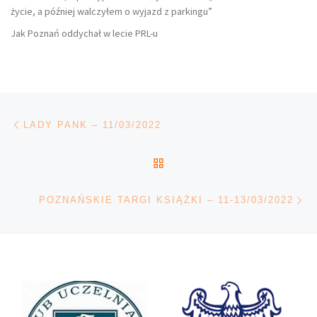
życie, a później walczyłem o wyjazd z parkingu”
Jak Poznań oddychał w lecie PRL-u
Nawigacja wpisu
Poprzedni wpis
LADY PANK – 11/03/2022
POWRÓT DO LISTY POS
Na
POZNAŃSKIE TARGI KSIĄŻKI – 11-13/03/2022